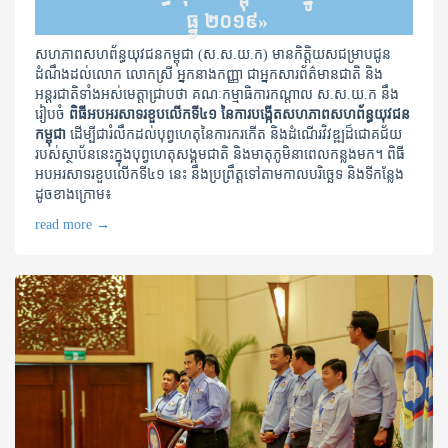
ធ្នូ ២០១៩»
សហភាពសហព័ន្ធយុវជនកម្ពុជា (ស.ស.យ.ក) មានកិត្តិយសជម្រាបជូន
ដំណឹងដល់លោក លោកស្រី អ្នកនាងកញ្ញា ជាអ្នកសារព័ត៌មានជាតិ និង
អន្តរជាតិទាំងអស់មេត្តាជ្រាបថា គណៈកម្មាធិការកណ្ដាល ស.ស.យ.ក នឹង
រៀបចំ
ពិធីអបអរសាទរខួបលើកទី៤១ នៃការបង្កើត​សហភាព​សហព័ន្ធ​យុវជន​
កម្ពុជា
ដើម្បី​ជារំលឹកដល់បុព្វហេតុនៃការករកើត​ និងដំណើរវិវឌ្ឍដ៏ជោគជ័យ
របស់ស្ថាប័ន​នេះ​ក្នុងបុព្វ​ហេតុ​សង្គមជាតិ​ និងមាតុភូមិនាពេលកន្លងមក។ ពិធី
អបអរសាទរខួបលើកទី៤១ ​នេះ នឹងប្រព្រឹត្តទៅតាមកាលបរិច្ឆេទ​ និងទីកន្លែង
ដូចខាងក្រោម៖
read more
→