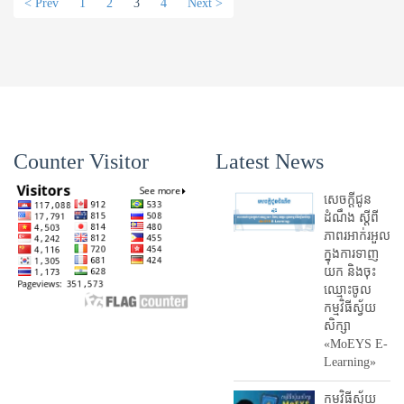
< Prev
1
2
3
4
Next >
Counter Visitor
Latest News
សេចក្តីជូន
ដំណឹង ស្តី​ពី
ភាព​រអាក់រអួល​
ក្នុងការ​ទាញ​
យក និង​ចុះ​
ឈ្មោះ​ចូល​
កម្មវិធី​ស្វ័យ
សិក្សា
«MoEYS E-
Learning»
កម្មវិធីស្វ័យ