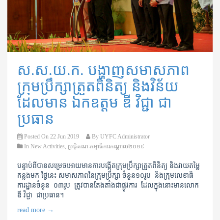
ស.ស.យ.ក. បង្ហាញសមាសភាព
ក្រុមប្រឹក្សាត្រួតពិនិត្យ និងវិន័យ
ដែលមាន ឯកឧត្តម ឌី វិជ្ជា ជា
ប្រធាន
Posted On
22 Jun 2019
By
UYFC Administrator
In
New Activities
,
ប្រជុំគណៈកម្មាធិការកណ្តាល​២០១៩
បន្ទាប់ពីបានសម្រេចអោយមានការបង្កើតក្រុមប្រឹក្សាត្រួតពិនិត្យ និងវាយតម្លៃ
កន្លងមក ថ្ងៃនេះ សមាសភាពនៃក្រុមប្រឹក្សា ចំនួន១០រូប និងក្រុមលេខាធិ
ការដ្ឋានចំនួន ០៣រូប ត្រូវបានតែងតាំងជាផ្លូវការ ដែលក្នុងនោះមានលោក
ឌី វិជ្ជា ជាប្រធាន។
read more
→