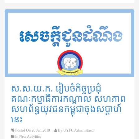
ស.ស.យ.ក. រៀបចំកិច្ចប្រជុំ
គណៈកម្មាធិការកណ្តាល សហភាព
សហព័ន្ធយុវជនកម្ពុជា​ចុងសប្តាហ៍
នេះ
Posted On
20 Jun 2019
By
UYFC Administrator
In
New Activities