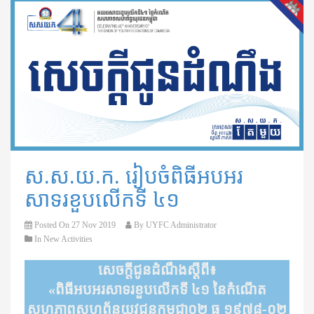
ស.ស.យ.ក. ​រៀបចំពិធីអបអរ
សាទរខួបលើកទី ៤១
Posted On
27 Nov 2019
By
UYFC Administrator
In
New Activities
សេចក្តីជូនដំណឹងស្ដីពី៖
«ពិធីអបអរសាទរខួបលើកទី ៤១ នៃកំណើត​
សហភាព​សហព័ន្ធ​យុវជនកម្ពុជា០២ ធ្នូ​ ១៩៧៨-០២​