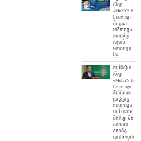
សិក្សា
«MoEYS E-
Learning»
គិតគូរជា
អាទិភាពក្នុង
ភាពជាខ្មែរ
សម្រាប់
អនាគតកូន
ខ្មែរ
កម្មវិធីស្វ័យ
សិក្សា
«MoEYS E-
Learning»
គឺជាបំណង
ប្រាថ្នារួមគ្នា
របស់ក្រសួង
អប់រំ​ យុវជន
និងកីឡា និង
សហភាព
សហព័ន្ធ
យុវជនកម្ពុជា