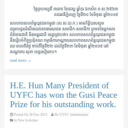
ថ្ងៃព្រហស្បតិ៍ ៣រោច ខែជេស្ឋ ឆ្នាំកុរ ឯកស័ព ព.ស.២៥៦៣
រាជធានីភ្នំពេញ ថ្ងៃទី២០ ខែមិថុនា ឆ្នាំ២០១៩
សហភាពសហព័ន្ធយុវជនកម្ពុជា (ស.ស.យ.ក.) មានកិត្តិយសសូម
ជម្រាបជូនដំណឹងដល់សាធារណជន សមាជិក-សមាជិកា ព្រមទាំងអ្នកសារ
ព័ត៌មានជាតិ និងអន្តរជាតិ មេត្តាជ្រាបថា៖ សហភាពសហព័ន្ធយុវជនកម្ពុជា
នឹងរៀបចំកិច្ចប្រជុំគណៈកម្មាធិការកណ្តាលសហភាពសហព័ន្ធយុវជនកម្ពុជា
រយៈពេលពីរថ្ងៃ ចាប់ពីថ្ងៃទី២២ ដល់ថ្ងៃទី២៣ ខែមិថុនា ឆ្នាំ២០១៩ នៅ
សណ្ឋាគារ សុខា ខេត្តសៀមរាប។
read more
→
H.E. Hun Many President of
UYFC has won the Gusi Peace
Prize for his outstanding work.
Posted On
30 Nov 2015
By
UYFC Administrator
In
New Activities