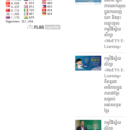
ដំណឹង ស្តី​ពី
ភាព​រអាក់រអួល​
ក្នុងការ​ទាញ​
យក និង​ចុះ​
ឈ្មោះ​ចូល​
កម្មវិធី​ស្វ័យ
សិក្សា
«MoEYS E-
Learning»
កម្មវិធីស្វ័យ
សិក្សា
«MoEYS E-
Learning»
គិតគូរជា
អាទិភាពក្នុង
ភាពជាខ្មែរ
សម្រាប់
អនាគតកូន
ខ្មែរ
កម្មវិធីស្វ័យ
សិក្សា