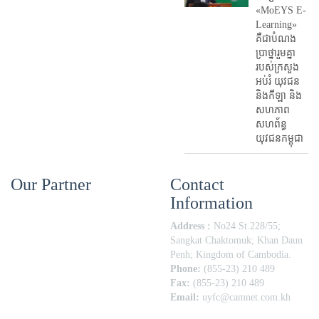
«MoEYS E-
Learning»
គឺជាបំណង
ប្រាថ្នារួមគ្នា
របស់ក្រសួង
អប់រំ​ យុវជន
និងកីឡា និង
សហភាព
សហព័ន្ធ
យុវជនកម្ពុជា
Our Partner
Contact
Information
Address :
No24 St.228/55;
Sangkat Chaktomuk; Khan Daun
Penh; Kingdom of Cambodia.
Phone:
(855-23) 210 489
Fax:
(855-23) 210 489
Email:
uyfc@camnet.com.kh