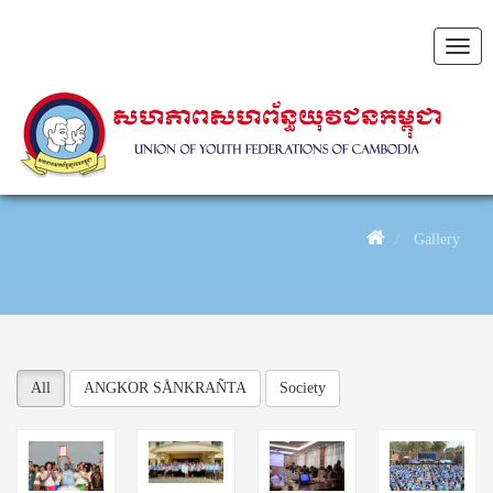
Toggl
navig
Gallery
Gallery
All
ANGKOR SÅNKRAÑTA
Society