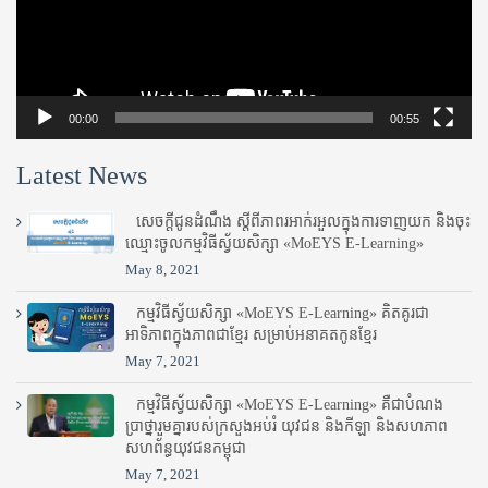
00:00
00:55
Latest News
សេចក្តីជូនដំណឹង ស្តី​ពីភាព​រអាក់រអួល​ក្នុងការ​ទាញ​យក និង​ចុះ​
ឈ្មោះ​ចូល​កម្មវិធី​ស្វ័យសិក្សា «MoEYS E-Learning»
May 8, 2021
កម្មវិធីស្វ័យសិក្សា «MoEYS E-Learning» គិតគូរជា
អាទិភាពក្នុងភាពជាខ្មែរ សម្រាប់អនាគតកូនខ្មែរ
May 7, 2021
កម្មវិធីស្វ័យសិក្សា «MoEYS E-Learning» គឺជាបំណង
ប្រាថ្នារួមគ្នារបស់ក្រសួងអប់រំ​ យុវជន និងកីឡា និងសហភាព
សហព័ន្ធយុវជនកម្ពុជា
May 7, 2021