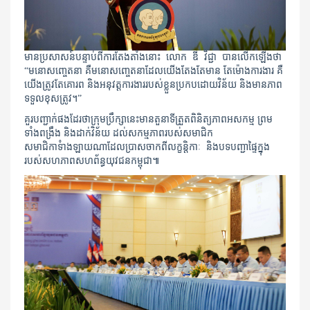
មានប្រសាសន៍បន្ទាប់ពីការតែងតាំងនោះ លោក ឌី វិជ្ជា បានលេីកឡេីងថា
“មនោសញ្ចេតនា គឺមនោសញ្ចេតនាដែលយើងតែងតែមាន តែម៉ោងការងារ គឺ
យើងត្រូវតែគោរព និងអនុវត្តការងាររបស់ខ្លួនប្រកបដោយវិន័យ និងមានភាព
ទទួលខុសត្រូវ។”
គួរបញ្ជាក់ផងដែរថាក្រុមប្រឹក្សានេះមានតួនាទីត្រួតពិនិត្យភាពអសកម្ម ព្រម
ទាំងពង្រឹង និងដាក់វិន័យ ដល់សកម្មភាពរបស់សមាជិក
សមាជិកាទំាងឡាយណាដែលប្រាសចាកពីលក្ខន្តិកាៈ និងបទបញ្ជាផ្ទៃក្នុង
របស់សហភាពសហព័ន្ធយុវជនកម្ពុជា៕