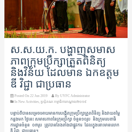
ស.ស.យ.ក. បង្ហាញសមាស
ភាពក្រុមប្រឹក្សាត្រួតពិនិត្យ
និងវិន័យ ដែលមាន ឯកឧត្តម
ឌី វិជ្ជា ជាប្រធាន
Posted On
22 Jun 2019
By
UYFC Administrator
In
New Activities
,
ប្រជុំគណៈកម្មាធិការកណ្តាល​២០១៩
បន្ទាប់ពីបានសម្រេចអោយមានការបង្កើតក្រុមប្រឹក្សាត្រួតពិនិត្យ និងវាយតម្លៃ
កន្លងមក ថ្ងៃនេះ សមាសភាពនៃក្រុមប្រឹក្សា ចំនួន១០រូប និងក្រុមលេខាធិ
ការដ្ឋានចំនួន ០៣រូប ត្រូវបានតែងតាំងជាផ្លូវការ ដែលក្នុងនោះមានលោក
ឌី វិជ្ជា ជាប្រធាន។