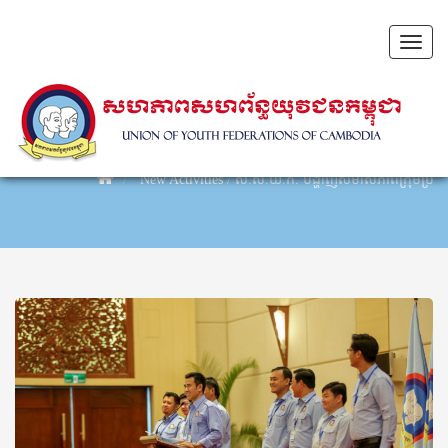
Toggl
naviga
New Activities
/
ស.ស.យ.ក. បង្ហាញសមាសភាពក្រុមប្រឹក្សាត្រ