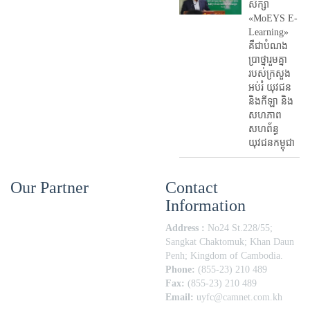
សិក្សា
«MoEYS E-
Learning»
គឺជាបំណង
ប្រាថ្នារួមគ្នា
របស់ក្រសួង
អប់រំ​ យុវជន
និងកីឡា និង
សហភាព
សហព័ន្ធ
យុវជនកម្ពុជា
Our Partner
Contact
Information
Address :
No24 St.228/55;
Sangkat Chaktomuk; Khan Daun
Penh; Kingdom of Cambodia.
Phone:
(855-23) 210 489
Fax:
(855-23) 210 489
Email:
uyfc@camnet.com.kh