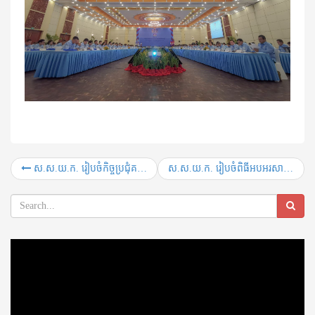
ស.ស.យ.ក. រៀបចំកិច្ចប្រជុំគណៈកម្មាធិការកណ្តាល សហភាពសហព័ន្ធយុវជនកម្ពុជា​ចុងសប្តាហ៍នេះ
ស.ស.យ.ក. ​រៀបចំពិធីអបអរសាទរខួបលើកទី ៤១
Video
Player