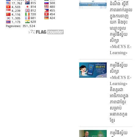
ដំណឹង ស្តី​ពី
ភាព​រអាក់រអួល​
ក្នុងការ​ទាញ​
យក និង​ចុះ​
ឈ្មោះ​ចូល​
កម្មវិធី​ស្វ័យ
សិក្សា
«MoEYS E-
Learning»
កម្មវិធីស្វ័យ
សិក្សា
«MoEYS E-
Learning»
គិតគូរជា
អាទិភាពក្នុង
ភាពជាខ្មែរ
សម្រាប់
អនាគតកូន
ខ្មែរ
កម្មវិធីស្វ័យ