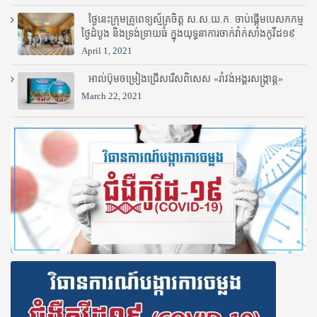
ថ្ងៃនេះក្រុមគ្រូពេទ្យស្ម័គ្រចិត្ត ស.ស.យ.ក. ចាប់ផ្តើមបេសកកម្ម
ថ្ងៃដំបូង និងទ្រង់ទ្រាយធំ ក្នុងយុទ្ធនាការចាក់វ៉ាក់សាំងកូវីដ១៩
April 1, 2021
អាល់ប៊ុមចម្រៀងជ្រើសរើសពិសេស «រាំវង់អង្គរសង្ក្រាន្ត»
March 22, 2021