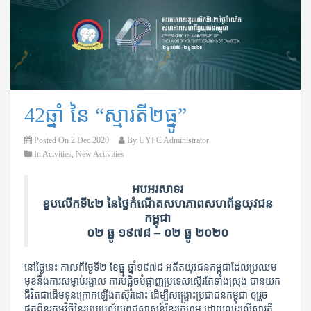
42ឆ្នាំ នៃ “ស្មារតី២ធ្នូ”
Posted On
2 Dec 2020
By
UYFC Administrator
In
Actvities
,
New Activities
អបអរសាទរ
ខួបលើកទី៤២ នៃថ្ងៃកំណើតសហភាពសហព័ន្ធយុវជន
កម្ពុជា
០២ ធ្នូ ១៩៧៨ – ០២ ធ្នូ ២០២០
នៅថ្ងៃនេះ កាលពីថ្ងៃទី២ ខែធ្នូ ឆ្នាំ១៩៧៨ អតីតយុវជនកម្ពុជាដែលប្រឈម
មុខនឹងការសម្លាប់រង្គាល ការបំផ្លិចបំផ្លាញប្រទេសស្ទើរតែទាំងស្រុង បានយក
ជីវិតជាដើមទុនក្រោកឡើងតស៊ូរំដោះ ដើម្បីសង្គ្រោះប្រជាជនកម្ពុជា ឲ្យរួច
ផុតពីនរកអវិចីនៃរបបប្រល័យពូជសាសន៍ខ្មែរក្រហម ដោយឈរលើស្មារតី