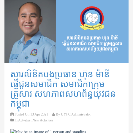
សារលិខិតបងប្រធាន ហ៊ុន ម៉ានី
ផ្ញើជូនសមាជិក សមាជិកាក្រុម
គ្រួសារ សហភាពសហព័ន្ធយុវជន
កម្ពុជា
Posted On
13 Apr 2021
By
UYFC Administrator
In
Actvities
,
New Activities