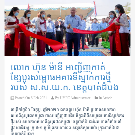
លោក ហ៊ុន ម៉ានី អញ្ជើញកាត់
ខ្សែបូរសម្ពោធអគារទីស្នាក់ការថ្មី
របស់ ស.ស.យ.ក. ខេត្តបាត់ដំបង
Posted On
6 Feb 2021
By
UYFC Administrator
In
Article
នាព្រឹកថ្ងៃទី៦ ខែកុម្ភៈ ឆ្នាំ២០២១​ ឯកឧត្តម​ ហ៊ុន ម៉ានី​ ប្រធានសហភាព
សហព័ន្ធយុវជនកម្ពុជា បានអញ្ជើញជាអធិបតីក្នុងពិធី​​សម្ពោធអគារទីស្នាក់ការ
ថ្មីរបស់ សហភាពសហព័ន្ធយុវជនកម្ពុជា ខេត្តបាត់ដំបងដែលមានទីតាំងនៅ
ផ្លូវ ពោធិវង្ស ក្រុម៤១ ភូមិព្រែកមហាទេព សង្កាត់ស្វាយប៉ោ ក្រុងបាត់ដំបង
ខេត្តបាត់ដំបង។