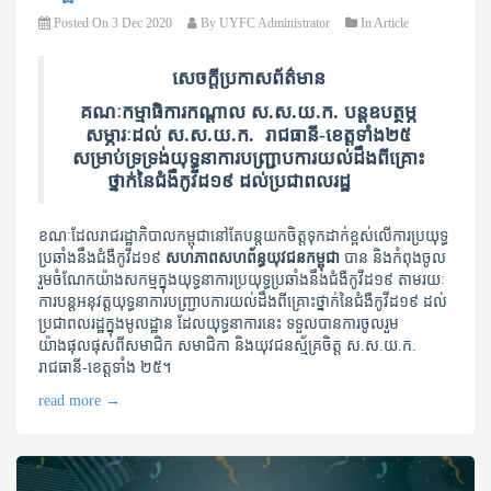
Posted On
3 Dec 2020
By
UYFC Administrator
In
Article
សេចក្តីប្រកាសព័ត៌មាន
គណៈកម្មាធិការកណ្តាល ស.ស.យ.ក. បន្តឧបត្ថម្ភ
សម្ភារៈដល់ ស.ស.យ.ក. រាជធានី-ខេត្តទាំង២៥
សម្រាប់ទ្រទ្រង់យុទ្ធនាការបញ្ជ្រាបការយល់ដឹងពីគ្រោះ
ថ្នាក់នៃជំងឺកូវីដ១៩ ដល់ប្រជាពលរដ្ឋ
ខណៈដែលរាជរដ្ឋាភិបាលកម្ពុជានៅតែបន្តយកចិត្តទុកដាក់ខ្ពស់លើការប្រយុទ្ធ
ប្រឆាំងនឹង​ជំងឺ​កូវីដ១៩
សហភាពសហព័ន្ធយុវជន​កម្ពុជា
បាន និងកំពុងចូល
រួមចំណែក​យ៉ាងសកម្ម​ក្នុង​យុទ្ធនាការ​ប្រយុទ្ធ​ប្រឆាំង​នឹង​ជំងឺ​​កូវីដ​១៩ តាមរយៈ
ការបន្តអនុវត្តយុទ្ធនា​ការ​បញ្ជ្រាប​ការ​​យល់​ដឹង​ពី​គ្រោះថ្នាក់​នៃ​ជំងឺ​កូវីដ​១៩ ដល់​
ប្រជាពល​រដ្ឋ​​​ក្នុង​មូលដ្ឋាន ដែលយុទ្ធនាការនេះ​ ទទួលបានការចូលរួម
យ៉ាងផុលផុសពីសមាជិក សមាជិកា និងយុវជនស្ម័គ្រ​ចិត្ត ស.ស.យ.ក. ​
រាជធានី​-ខេត្តទាំង ២៥។
read more
→