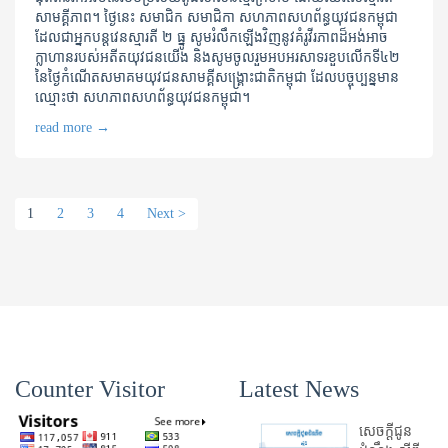
សាមគ្គីភាព។ ថ្ងៃនេះ សមាជិក សមាជិកា សហភាពសហព័ន្ធយុវជនកម្ពុជា
ដែលជាអ្នកបន្តវេនស្មារតី ២ ធ្នូ សូមរំលឹកឡើងវិញនូវគំរូវីរភាពដ៏អង់អាច
ក្លាហានរបស់អតីតយុវជនយើង និងសូមចូលរួមអបអរសាទរខួបលើកទី៤២
នៃថ្ងៃកំណើតសមាគមយុវជនសាមគ្គីសង្គ្រោះជាតិកម្ពុជា ដែលបច្ចុប្បន្នមាន
ឈ្មោះថា សហភាពសហព័ន្ធយុវជនកម្ពុជា។
read more
→
1
2
3
4
Next >
Counter Visitor
Latest News
សេចក្តីជូន