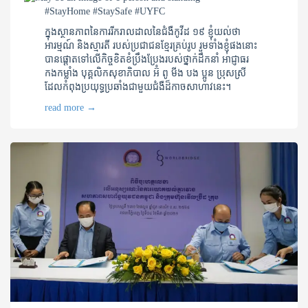
#StayHome #StaySafe #UYFC
ក្នុងស្ថានភាពនៃការរីករាលដាលនៃជំងឺកូវីដ ១៩ ខ្ញុំយល់ថា
អារម្មណ៍ និងស្មារតី របស់ប្រជាជនខ្មែរគ្រប់រូប រួមទាំងខ្ញុំផងនោះ
បានផ្តោតទៅលើកិច្ចខិតខំប្រឹងប្រែងរបស់ថ្នាក់ដឹកនាំ អាជ្ញាធរ
កងកម្លាំង បុគ្គលិកសុខាភិបាល អ៊ំ ពូ មីង បង ប្អូន ប្រុសស្រី
ដែលកំពុងប្រយុទ្ធប្រឆាំងជាមួយជំងឺដ៏កាចសាហាវនេះ។
read more
→