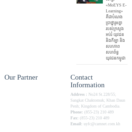
«MoEYS E-
Learning»
គឺជាបំណង
ប្រាថ្នារួមគ្នា
របស់ក្រសួង
អប់រំ​ យុវជន
និងកីឡា និង
សហភាព
សហព័ន្ធ
យុវជនកម្ពុជា
Our Partner
Contact
Information
Address :
No24 St.228/55;
Sangkat Chaktomuk; Khan Daun
Penh; Kingdom of Cambodia.
Phone:
(855-23) 210 489
Fax:
(855-23) 210 489
Email:
uyfc@camnet.com.kh