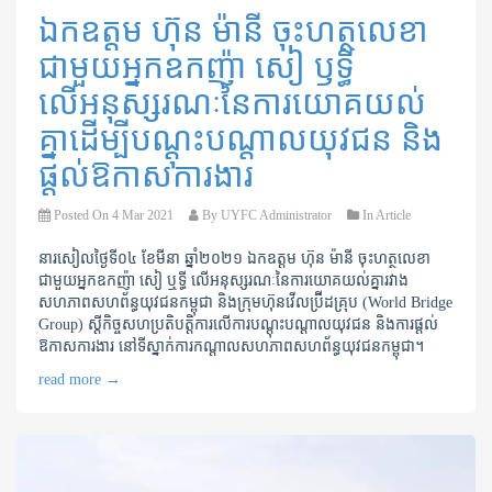
ឯកឧត្តម ហ៊ុន ម៉ានី ចុះហត្ថលេខា
ជាមួយអ្នកឧកញ៉ា សៀ ឫទ្ធី
លើអនុស្សរណៈនៃការយោគយល់
គ្នាដើម្បីបណ្តុះបណ្តាលយុវជន និង
ផ្តល់ឱកាសការងារ
Posted On
4 Mar 2021
By
UYFC Administrator
In
Article
នារសៀលថ្ងៃទី​០៤​ ខែមីនា​ ឆ្នាំ២០២១​ ឯកឧត្តម ​ហ៊ុន​ ម៉ានី ចុះហត្ថលេខា​
ជាមួយអ្នកឧកញ៉ា សៀ​ ឬទ្ធី​ លើអនុស្សរណៈនៃការយោគយល់គ្នារវាង
សហភាពសហព័ន្ធ​យុវជនកម្ពុជា និងក្រុមហ៊ុន​វើលប្រ៊ីដគ្រុប​​ ​(World Bridge
Group) ស្តីកិច្ចសហប្រតិបត្តិការលើការបណ្តុះបណ្តាលយុវជន​ និងការផ្តល់
ឱកាសការងារ​ នៅទីស្នាក់ការកណ្តាលសហភាពសហព័ន្ធយុវជនកម្ពុជា។​
read more
→