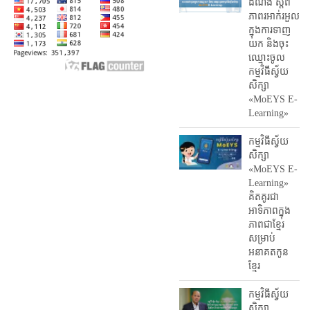
ដំណឹង ស្តី​ពី
ភាព​រអាក់រអួល​
ក្នុងការ​ទាញ​
យក និង​ចុះ​
ឈ្មោះ​ចូល​
កម្មវិធី​ស្វ័យ
សិក្សា
«MoEYS E-
Learning»
កម្មវិធីស្វ័យ
សិក្សា
«MoEYS E-
Learning»
គិតគូរជា
អាទិភាពក្នុង
ភាពជាខ្មែរ
សម្រាប់
អនាគតកូន
ខ្មែរ
កម្មវិធីស្វ័យ
សិក្សា