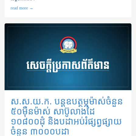
read more
→
ស.ស.យ.ក. បន្តឧបត្ថម្ភម៉ាស់ចំនួន
៥០ម៉ឺនម៉ាស់ សាប៊ូលាងដៃ
១០៨០០ដុំ និង​បដា​អប់រំផ្សព្វ​ផ្សាយ​
ចំនួន ៣០០០បដា