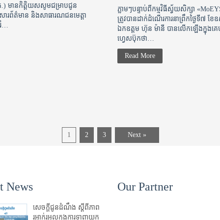
.) មានកិត្តិយសសូមជម្រាបជូន
ភ្លាមៗបន្ទាប់ពីកម្មវិធីស្វ័យសិក្សា​ «M
នកសារព័ត៌មាន និងសាធារណជនមេត្តា
ត្រូវបានដាក់ដំណើរការនាព្រឹកថ្ងៃទី៧​ ខ
់រំ…
ឯកឧត្តម ​ហ៊ុន ម៉ានី បានលើកឡើងក្នុងគេ
ហ្វេសប៊ុកថា…
Read More
1
2
3
Next »
st News
Our Partner
សេចក្តីជូនដំណឹង ស្តី​ពីភាព​
រអាក់រអួល​ក្នុងការ​ទាញ​យក