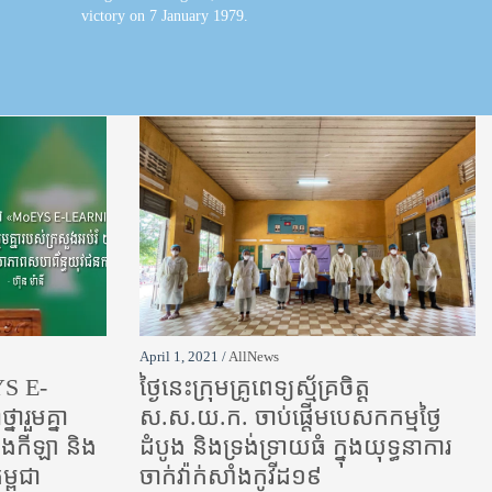
victory on 7 January 1979.
April 1, 2021 /
AllNews
YS E-
ថ្ងៃនេះក្រុមគ្រូពេទ្យស្ម័គ្រចិត្ត
ារួមគ្នា
ស.ស.យ.ក. ចាប់ផ្តើមបេសកកម្មថ្ងៃ
និងកីឡា និង
ដំបូង និងទ្រង់ទ្រាយធំ ក្នុងយុទ្ធនាការ
ពុជា
ចាក់វ៉ាក់សាំងកូវីដ១៩