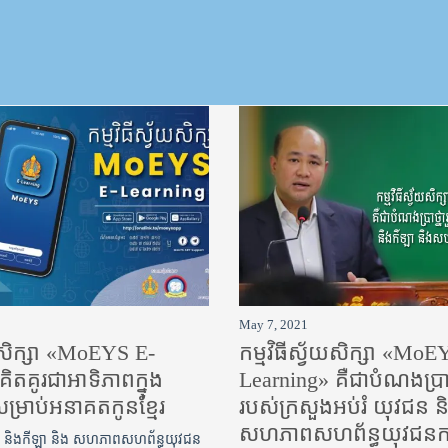
May 7, 2021
័យសិក្សា «MoEYS E-
កម្មវិធីស្វ័យសិក្សា «MoE
ិតគូរជាអាទិភាពក្នុង
Learning» គឺជាបំណងប្រាថ្ន
សម្រាប់អនាគតកូនខ្មែរ
របស់ក្រសួងអប់រំ​ យុវជន 
សហភាពសហព័ន្ធយុវជនកម្
ជន និងកីឡា និង សហភាពសហព័ន្ធយុវជន