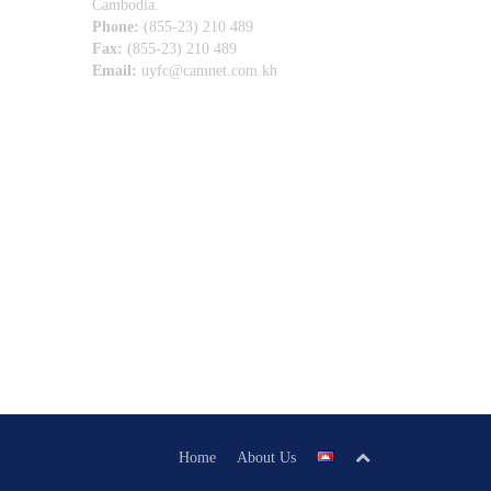
Cambodia.
Phone:
(855-23) 210 489
Fax:
(855-23) 210 489
Email:
uyfc@camnet.com.kh
Home
About Us