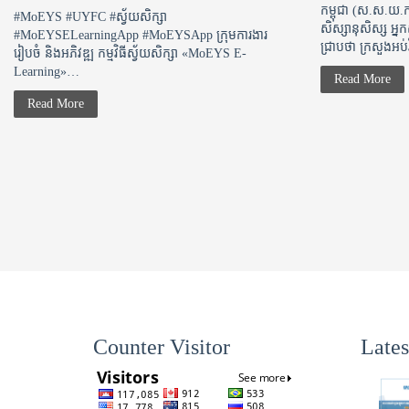
កម្ពុជា (ស.ស.យ.ក
#MoEYS #UYFC #ស្វ័យសិក្សា
សិស្សានុសិស្ស អ្
#MoEYSELearningApp #MoEYSApp ក្រុមការងារ
ជ្រាបថា​ ក្រសួងអប
រៀបចំ និងអភិវឌ្ឍ​ កម្មវិធីស្វ័យសិក្សា «MoEYS E-
Learning»…
Read More
Read More
Counter Visitor
Late