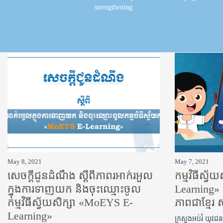
strengthening
May 8, 2021
May 7, 2021
សេចក្តីជូនដំណឹង ស្តី​ពីភាព​រអាក់រអួល​
កម្មវិធីស្វ
ក្នុងការ​ទាញ​យក និង​ចុះ​ឈ្មោះ​ចូល​
Learning» គ
កម្មវិធី​ស្វ័យសិក្សា «MoEYS E-
ភាពជាខ្មែរ 
Learning»
ក្រសួងអប់រំ យុវ