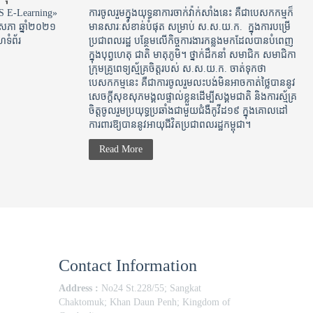
oEYS E-Learning»
ការចូលរួមក្នុងយុទ្ធនាការចាក់វ៉ាក់សាំងនេះ គឺជាបេសកកម្មក៏
ែឧសភា ឆ្នាំ២០២១
មានសារៈសំខាន់បំផុត សម្រាប់ ស.ស.យ.ក. ​ ក្នុងការបម្រើ​
ហទំព័រ
ប្រជាពលរដ្ឋ​ បន្ថែមលើកិច្ចការងារកន្លងមកដែលបានបំពេញ
ក្នុង​បុព្វហេតុ ជាតិ មាតុភូមិ។ ថ្នាក់ដឹកនាំ សមាជិក សមាជិកា
ក្រុមគ្រូពេទ្យស្ម័គ្រចិត្តរបស់ ស.ស.យ.ក. ចាត់ទុកថា
បេសកកម្មនេះ គឺជាការចូលរួមលះបង់មិនអាចកាត់ថ្លៃ​បាននូវ
សេចក្តី​សុខ​សុភមង្គល​ផ្ទាល់​ខ្លួន​ដើម្បី​សង្គម​ជាតិ និងការស្ម័គ្រ
ចិត្តចូលរួមប្រយុទ្ធប្រឆាំងជាមួយជំងឺកូវីដ១៩ ក្នុងគោលដៅ
ការពា​រ​ឱ្យបាននូវអាយុ​ជីវិត​ប្រជាពលរដ្ឋ​កម្ពុជា។​
Read More
Contact Information
Address :
No24 St.228/55; Sangkat
Chaktomuk; Khan Daun Penh; Kingdom of