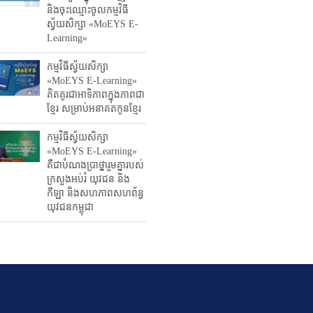
និង​ចុះ​ឈ្មោះ​ចូល​កម្មវិធី​
ស្វ័យសិក្សា «MoEYS E-
Learning»
កម្មវិធីស្វ័យសិក្សា
«MoEYS E-Learning»
គិតគូរជាអាទិភាពក្នុងភាពជា
ខ្មែរ សម្រាប់អនាគតកូនខ្មែរ
កម្មវិធីស្វ័យសិក្សា
«MoEYS E-Learning»
គឺជាបំណងប្រាថ្នារួមគ្នារបស់
ក្រសួងអប់រំ​ យុវជន និង
កីឡា និងសហភាពសហព័ន្ធ
យុវជនកម្ពុជា