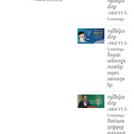
កម្មវិធី​ស្វ័យ
សិក្សា
«MoEYS E-
Learning»
កម្មវិធីស្វ័យ
សិក្សា
«MoEYS E-
Learning»
គិតគូរជា
អាទិភាពក្នុង
ភាពជាខ្មែរ
សម្រាប់
អនាគតកូន
ខ្មែរ
កម្មវិធីស្វ័យ
សិក្សា
«MoEYS E-
Learning»
គឺជាបំណង
ប្រាថ្នារួមគ្នា
របស់ក្រសួង