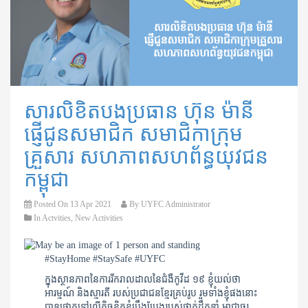
សារលិខិតបងប្រធាន ហ៊ុន ម៉ានី
ផ្ញើជូនសមាជិក សមាជិកាក្រុម
គ្រួសារ សហភាពសហព័ន្ធយុវជន
កម្ពុជា
Posted On
13 Apr 2021
By
UYFC Administrator
In
Actvities
,
New Activities
#StayHome #StaySafe #UYFC
ក្នុងស្ថានភាពនៃការរីករាលដាលនៃជំងឺកូវីដ ១៩ ខ្ញុំយល់ថា
អារម្មណ៍ និងស្មារតី របស់ប្រជាជនខ្មែរគ្រប់រូប រួមទាំងខ្ញុំផងនោះ
បានផ្តោតទៅលើកិច្ចខិតខំប្រឹងប្រែងរបស់ថ្នាក់ដឹកនាំ អាជ្ញាធរ