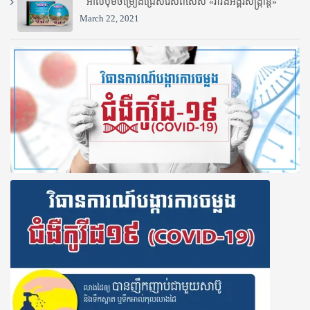
អាល់ប៊ុមចម្រៀងជ្រើសរើសពិសេស «រាំវង់អង្គរសង្ក្រាន្ត»
March 22, 2021