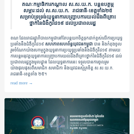
គណៈកម្មាធិការកណ្តាល ស.ស.យ.ក. បន្តឧបត្ថម្ភ
សម្ភារៈដល់ ស.ស.យ.ក. រាជធានី-ខេត្តទាំង២៥
សម្រាប់ទ្រទ្រង់យុទ្ធនាការបញ្ជ្រាបការយល់ដឹងពីគ្រោះ
ថ្នាក់នៃជំងឺកូវីដ១៩ ដល់ប្រជាពលរដ្ឋ
ខណៈដែលរាជរដ្ឋាភិបាលកម្ពុជានៅតែបន្តយកចិត្តទុកដាក់ខ្ពស់លើការប្រយុទ្ធ
ប្រឆាំងនឹង​ជំងឺ​កូវីដ១៩
សហភាពសហព័ន្ធយុវជន​កម្ពុជា
បាន និងកំពុងចូល
រួមចំណែក​យ៉ាងសកម្ម​ក្នុង​យុទ្ធនាការ​ប្រយុទ្ធ​ប្រឆាំង​នឹង​ជំងឺ​​កូវីដ​១៩ តាមរយៈ
ការបន្តអនុវត្តយុទ្ធនា​ការ​បញ្ជ្រាប​ការ​​យល់​ដឹង​ពី​គ្រោះថ្នាក់​នៃ​ជំងឺ​កូវីដ​១៩ ដល់​
ប្រជាពល​រដ្ឋ​​​ក្នុង​មូលដ្ឋាន ដែលយុទ្ធនាការនេះ​ ទទួលបានការចូលរួម
យ៉ាងផុលផុសពីសមាជិក សមាជិកា និងយុវជនស្ម័គ្រ​ចិត្ត ស.ស.យ.ក. ​
រាជធានី​-ខេត្តទាំង ២៥។
read more
→