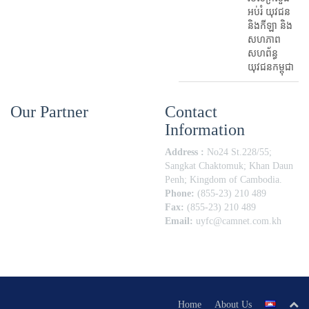
អប់រំ​ យុវជន
និងកីឡា និង
សហភាព
សហព័ន្ធ
យុវជនកម្ពុជា
Our Partner
Contact
Information
Address :
No24 St.228/55;
Sangkat Chaktomuk; Khan Daun
Penh; Kingdom of Cambodia.
Phone:
(855-23) 210 489
Fax:
(855-23) 210 489
Email:
uyfc@camnet.com.kh
Home
About Us