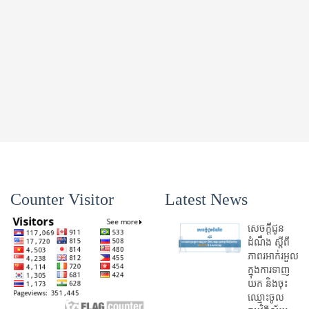
Counter Visitor
Latest News
សេចក្តីជូន
ដំណឹង ស្តី​ពី
ភាព​រអាក់រអួល​
ក្នុងការ​ទាញ​
យក និង​ចុះ​
ឈ្មោះ​ចូល​