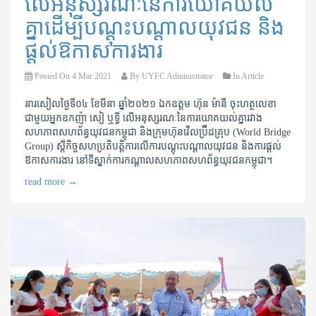
លើអនុស្សរណៈនៃការយោគយល់
គ្នាដើម្បីបណ្តុះបណ្តាលយុវជន និង
ផ្តល់ឱកាសការងារ
Posted On
4 Mar 2021
By
UYFC Administrator
In
Article
នារសៀលថ្ងៃទី​០៤​ ខែមីនា​ ឆ្នាំ២០២១​ ឯកឧត្តម ​ហ៊ុន​ ម៉ានី ចុះហត្ថលេខា​
ជាមួយអ្នកឧកញ៉ា សៀ​ ឬទ្ធី​ លើអនុស្សរណៈនៃការយោគយល់គ្នារវាង
សហភាពសហព័ន្ធ​យុវជនកម្ពុជា និងក្រុមហ៊ុន​វើលប្រ៊ីដគ្រុប​​ ​(World Bridge
Group) ស្តីកិច្ចសហប្រតិបត្តិការលើការបណ្តុះបណ្តាលយុវជន​ និងការផ្តល់
ឱកាសការងារ​ នៅទីស្នាក់ការកណ្តាលសហភាពសហព័ន្ធយុវជនកម្ពុជា។​
read more
→