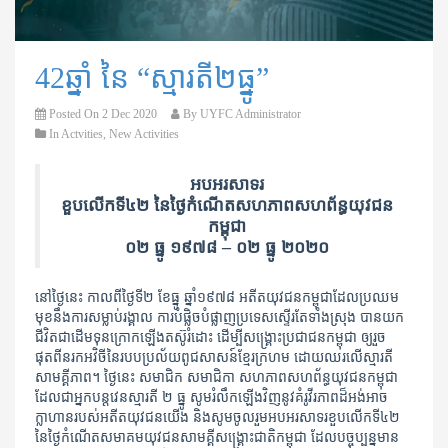
42ឆ្នាំ នៃ “ស្មារតី២ធ្នូ”
Posted On
2 Dec 2020
By
UYFC Administrator
In
Actvities
,
New Activities
អបអរសាទរ
ខួបលើកទី៤២ នៃថ្ងៃកំណើតសហភាពសហព័ន្ធយុវជន
កម្ពុជា
០២ ធ្នូ ១៩៧៨ – ០២ ធ្នូ ២០២០
នៅថ្ងៃនេះ កាលពីថ្ងៃទី២ ខែធ្នូ ឆ្នាំ១៩៧៨ អតីតយុវជនកម្ពុជាដែលប្រឈម
មុខនឹងការសម្លាប់រង្គាល ការបំផ្លិចបំផ្លាញប្រទេសស្ទើរតែទាំងស្រុង បានយក
ជីវិតជាដើមទុនក្រោកឡើងតស៊ូរំដោះ ដើម្បីសង្គ្រោះប្រជាជនកម្ពុជា ឲ្យរួច
ផុតពីនរកអវិចីនៃរបបប្រល័យពូជសាសន៍ខ្មែរក្រហម ដោយឈរលើស្មារតី
សាមគ្គីភាព។ ថ្ងៃនេះ សមាជិក សមាជិកា សហភាពសហព័ន្ធយុវជនកម្ពុជា
ដែលជាអ្នកបន្តវេនស្មារតី ២ ធ្នូ សូមរំលឹកឡើងវិញនូវគំរូវីរភាពដ៏អង់អាច
ក្លាហានរបស់អតីតយុវជនយើង និងសូមចូលរួមអបអរសាទរខួបលើកទី៤២
នៃថ្ងៃកំណើតសមាគមយុវជនសាមគ្គីសង្គ្រោះជាតិកម្ពុជា ដែលបច្ចុប្បន្នមាន