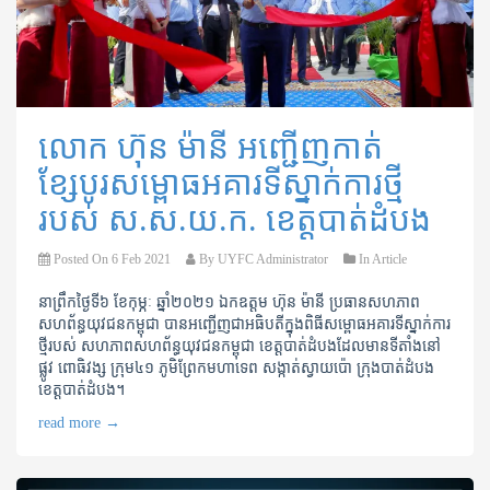
លោក ហ៊ុន ម៉ានី អញ្ជើញកាត់
ខ្សែបូរសម្ពោធអគារទីស្នាក់ការថ្មី
របស់ ស.ស.យ.ក. ខេត្តបាត់ដំបង
Posted On
6 Feb 2021
By
UYFC Administrator
In
Article
នាព្រឹកថ្ងៃទី៦ ខែកុម្ភៈ ឆ្នាំ២០២១​ ឯកឧត្តម​ ហ៊ុន ម៉ានី​ ប្រធានសហភាព
សហព័ន្ធយុវជនកម្ពុជា បានអញ្ជើញជាអធិបតីក្នុងពិធី​​សម្ពោធអគារទីស្នាក់ការ
ថ្មីរបស់ សហភាពសហព័ន្ធយុវជនកម្ពុជា ខេត្តបាត់ដំបងដែលមានទីតាំងនៅ
ផ្លូវ ពោធិវង្ស ក្រុម៤១ ភូមិព្រែកមហាទេព សង្កាត់ស្វាយប៉ោ ក្រុងបាត់ដំបង
ខេត្តបាត់ដំបង។
read more
→