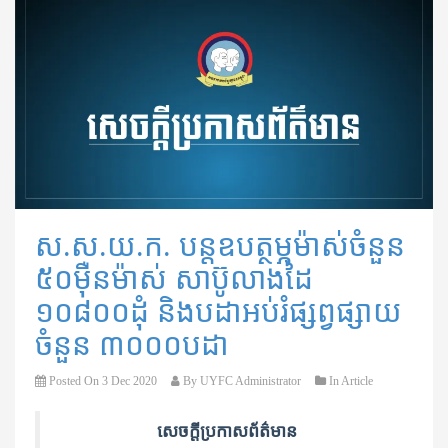
ស.ស.យ.ក. បន្តឧបត្ថម្ភម៉ាស់ចំនួន
៥០ម៉ឺនម៉ាស់ សាប៊ូលាងដៃ
១០៨០០ដុំ និង​បដា​អប់រំផ្សព្វ​ផ្សាយ​
ចំនួន ៣០០០បដា
Posted On
3 Dec 2020
By
UYFC Administrator
In
Article
សេចក្តីប្រកាសព័ត៌មាន