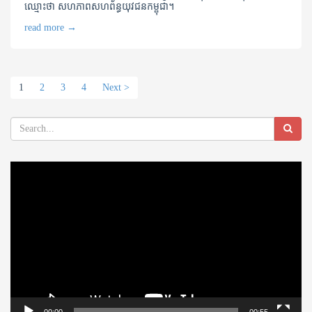
ឈ្មោះថា សហភាពសហព័ន្ធយុវជនកម្ពុជា។
read more
→
1
2
3
4
Next >
Video
Player
00:00
00:55