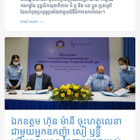
កងកម្លាំង បុគ្គលិកសុខាភិបាល អ៊ំ ពូ មីង បង ប្អូន ប្រុសស្រី
ដែលកំពុងប្រយុទ្ធប្រឆាំងជាមួយជំងឺដ៏កាចសាហាវនេះ។
read more
→
ឯកឧត្តម ហ៊ុន ម៉ានី ចុះហត្ថលេខា
ជាមួយអ្នកឧកញ៉ា សៀ ឫទ្ធី