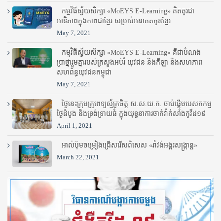
កម្មវិធីស្វ័យសិក្សា «MoEYS E-Learning» គិតគូរជា
អាទិភាពក្នុងភាពជាខ្មែរ សម្រាប់អនាគតកូនខ្មែរ
May 7, 2021
កម្មវិធីស្វ័យសិក្សា «MoEYS E-Learning» គឺជាបំណង
ប្រាថ្នារួមគ្នារបស់ក្រសួងអប់រំ​ យុវជន និងកីឡា និងសហភាព
សហព័ន្ធយុវជនកម្ពុជា
May 7, 2021
ថ្ងៃនេះក្រុមគ្រូពេទ្យស្ម័គ្រចិត្ត ស.ស.យ.ក. ចាប់ផ្តើមបេសកកម្ម
ថ្ងៃដំបូង និងទ្រង់ទ្រាយធំ ក្នុងយុទ្ធនាការចាក់វ៉ាក់សាំងកូវីដ១៩
April 1, 2021
អាល់ប៊ុមចម្រៀងជ្រើសរើសពិសេស «រាំវង់អង្គរសង្ក្រាន្ត»
March 22, 2021