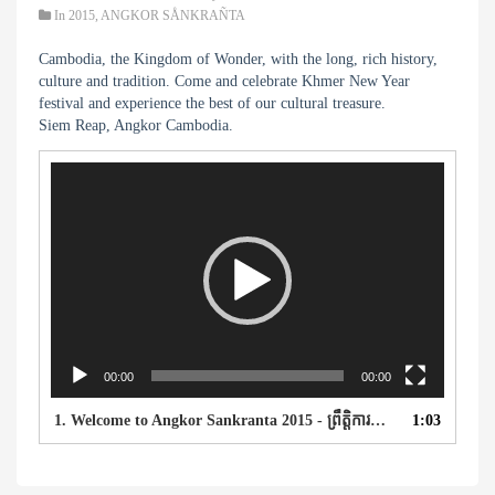
In
2015
,
ANGKOR SÅNKRAÑTA
Cambodia, the Kingdom of Wonder, with the long, rich history,
culture and tradition. Come and celebrate Khmer New Year
festival and experience the best of our cultural treasure.
Siem Reap, Angkor Cambodia.
Video
Player
00:00
00:00
1.
Welcome to Angkor Sankranta 2015 - ព្រឹត្តិការណ៍អង្គរសង្ក្រាន្ត - Angkor Sankranta
1:03