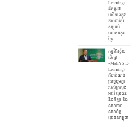
Learning»
គិតគូរជា
អាទិភាពក្នុង
ភាពជាខ្មែរ
សម្រាប់
អនាគតកូន
ខ្មែរ
កម្មវិធីស្វ័យ
សិក្សា
«MoEYS E-
Learning»
គឺជាបំណង
ប្រាថ្នារួមគ្នា
របស់ក្រសួង
អប់រំ​ យុវជន
និងកីឡា និង
សហភាព
សហព័ន្ធ
យុវជនកម្ពុជា