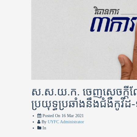
ស.ស.យ.ក. ចេញសេចក្តីណែន
ប្រយុទ្ធប្រឆាំងនឹងជំងឺកូវី
Posted On
16 Mar 2021
By
UYFC Administrator
In