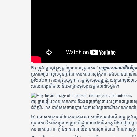
២
) ត្រូវបន្តអនុវត្តឲ្យទូលំទូលាយយុទ្ធនាការ “
បញ្រ្ជាបការយល់ដឹងពីគ្រោ
ប្រកាន់ឲ្យបានខ្ជាប់ខ្ជួននូវវិធានការការពារសុវត្ថិភាព ដែលបានណ
ឆ្នាំ២០២០។ ការអនុវត្តយុទ្ធនាការត្រូវចូលរួមផ្សព្វផ្សាយឲ្យបានទូលំ
របស់រាជរដ្ឋាភិបាល និងអាជ្ញាធរមូលដ្ឋានគ្រប់លំដាប់ថ្នាក់​។
៣
) ត្រូវត្រៀមចូលរួមសហការ និងឧបត្ថម្ភគាំទ្រតាមលទ្ធភាពជាមួយអាជ្ញាធ
ជំងឺកូវីដ-១៩ ជាពិសេសការបង្ការ ​និងការទប់ស្កាត់ការរីករាលដាលនៅម
៤
) រាល់សកម្មភាពទាំងអស់របស់គណៈកម្មាធិការរាជធានី-ខេត្ត ត្រូ
ក្រោមការដឹកនាំសម្របសម្រួលពីរដ្ឋបាលរាជធានី-ខេត្ត និងអាជ្ញាធរមូ
ការ ៣ការពារ ៣ កុំ និងគោរពរាល់វិធានការសុខាភិបាល វិធានការរដ