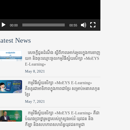
00:00
00:55
atest News
សេចក្តីជូនដំណឹង ស្តី​ពីភាព​រអាក់រអួល​ក្នុងការ​ទាញ​
យក និង​ចុះ​ឈ្មោះ​ចូល​កម្មវិធី​ស្វ័យសិក្សា «MoEYS
E-Learning»
May 8, 2021
កម្មវិធីស្វ័យសិក្សា «MoEYS E-Learning»
គិតគូរជាអាទិភាពក្នុងភាពជាខ្មែរ សម្រាប់អនាគតកូន
ខ្មែរ
May 7, 2021
កម្មវិធីស្វ័យសិក្សា «MoEYS E-Learning» គឺជា
បំណងប្រាថ្នារួមគ្នារបស់ក្រសួងអប់រំ​ យុវជន និង
កីឡា និងសហភាពសហព័ន្ធយុវជនកម្ពុជា