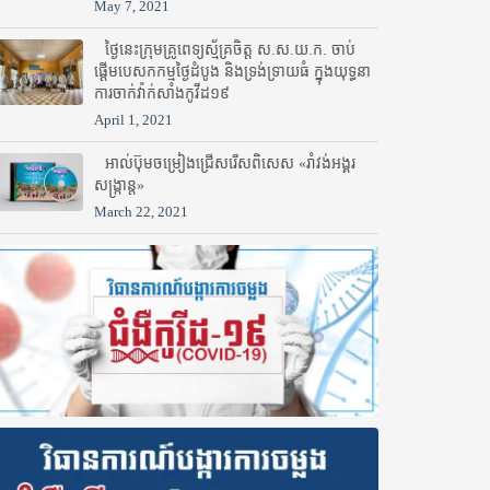
May 7, 2021
ថ្ងៃនេះក្រុមគ្រូពេទ្យស្ម័គ្រចិត្ត ស.ស.យ.ក. ចាប់
ផ្តើមបេសកកម្មថ្ងៃដំបូង និងទ្រង់ទ្រាយធំ ក្នុងយុទ្ធនា
ការចាក់វ៉ាក់សាំងកូវីដ១៩
April 1, 2021
អាល់ប៊ុមចម្រៀងជ្រើសរើសពិសេស «រាំវង់អង្គរ
សង្ក្រាន្ត»
March 22, 2021