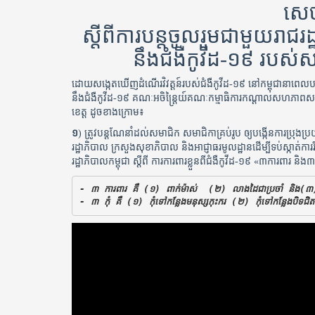
សេច
ស្ដីពីការបន្តចូលរួមជាមួយរាជរដ្
នឹងជំងឺកូវីដ-១៩ របស
ដោយសង្កេតឃើញដំណើរវិវត្តន៍របស់ជំងឺកូវីដ-១៩ នៅកម្ពុជានាពេលបច្ចុប្
នឹងជំងឺកូវីដ-១៩ គណៈអចិន្រ្តៃយ៍គណៈកម្មាធិការកណ្ដាលសហភាពសហ
ខេត្ត ដូចខាងក្រោម៖
១
) ត្រូវបន្តណែនាំដល់សមាជិក សមាជិកាគ្រប់រូប ឲ្យបង្កើនការប្រុងប
រដ្ឋាភិបាល ក្រសួងសុខាភិបាល និងអាជ្ញាធរមូលដ្ឋានដើម្បីទប់ស្កាត់
រដ្ឋាភិបាលកម្ពុជា ស្តីពី ការការពារខ្លួនពីជំងឺកូវីដ-១៩ «៣ការពារ និង៣
- ៣ ការពារ គឺ (១) ពាក់ម៉ាស់  (២) លាងដៃជាប្រចាំ និង(៣) រក
- ៣ កុំ គឺ (១) កុំទៅកន្លែងមនុស្សកុះករ (២) កុំទៅកន្លែងបិទជិត គ