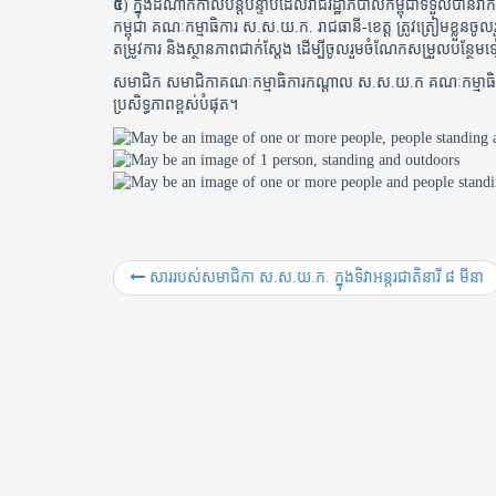
៥
) ក្នុងដំណាក់កាលបន្តបន្ទាប់ដែលរាជរដ្ឋាភិបាលកម្ពុជាទទួលបានវ៉ាក់
កម្ពុជា គណៈកម្មាធិការ ស.ស.យ.ក. រាជធានី-ខេត្ត ត្រូវត្រៀមខ្លួនចូល
តម្រូវការ និងស្ថានភាពជាក់ស្តែង ដើម្បីចូលរួមចំណែកសម្រួលបន្ថែម
សមាជិក សមាជិកាគណៈកម្មាធិការកណ្តាល ស.ស.យ.ក គណៈកម្មាធិការស
ប្រសិទ្ធភាពខ្ពស់បំផុត។
សាររបស់សមាជិកា ស.ស.យ.ក.​ ក្នុងទិវាអន្តរជាតិនារី ៨ មីនា