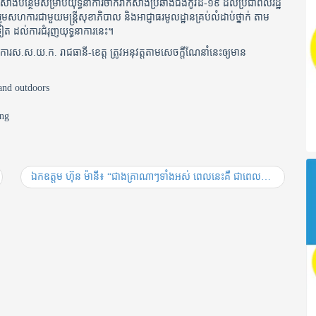
សាំងបន្ថែមសម្រាប់យុទ្ធនាការចាក់វ៉ាក់សាំងប្រឆាំងជំងឺកូវីដ-១៩ ដល់ប្រជាពលរដ្ឋ
រួមសហការជាមួយមន្ត្រីសុខាភិបាល និងអាជ្ញាធរមូលដ្ឋានគ្រប់លំដាប់ថ្នាក់ តាម
ទៀត ដល់ការជំរុញយុទ្ធនាការនេះ។
.ស.យ.ក. រាជធានី-ខេត្ត ត្រូវអនុវត្តតាមសេចក្ដីណែនាំនេះឲ្យមាន
ឯកឧត្តម ហ៊ុន ម៉ានី៖ “ជាងគ្រាណាៗទាំងអស់ ពេលនេះគឺ ជាពេលដែលយើងត្រូវរួបរួមគ្នាដើម្បីយកឈ្នះលើការយាយីរបស់ជំងឺកូវីដ ១៩”