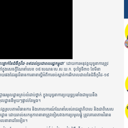
ះថ្នាក់នៃជំងឺកូវីដ​-១៩ដល់ប្រជាពលរដ្ឋកម្ពុជា
” ដោយការអនុវត្តយុទ្ធនាការត្រូវ
ែនាំនៅក្នុងសេចក្ដីណែនាំលេខ ០៩/សណន/ស.ស.យ.ក. ចុះថ្ងៃទី៣០ ខែមីនា
ទូលាយផងដែរនូវវិធានការនានាស្ដីអំពីការទប់ស្កាត់ការរីករាលដាលនៃជំងឺកូវីដ-១៩
រមូលដ្ឋានគ្រប់លំដាប់ថ្នាក់ ក្នុងយុទ្ធនាការ​ប្រយុទ្ធប្រឆាំងជាមួយនឹង
ូលដ្ឋាននីមួយៗផ្ទាល់តែម្តង។
វអនុវត្តស្របតាមវិធានការ និងគោលការណ៍ណែនាំរបស់រាជរដ្ឋាភិបាល និងជាពិសេស
លដ្ឋាន ដោយរាល់សកម្មភាពនានាត្រូវចៀសវាងការ​ប្រមូលផ្តុំ ត្រូវគោរពតាមវិធាន
្ឋបាលនានាដទៃទៀត។