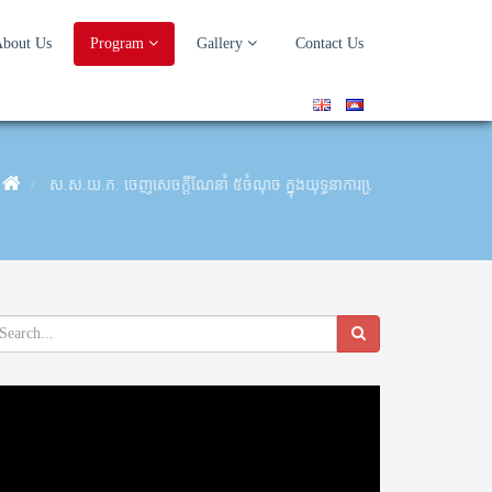
bout Us
Program
Gallery
Contact Us
ស.ស.យ.ក. ចេញសេចក្តីណែនាំ ៥ចំណុច ក្នុងយុទ្ធនាការប្រយុទ្ធប្រឆាំងនឹងជំងឺកូ
deo
ayer