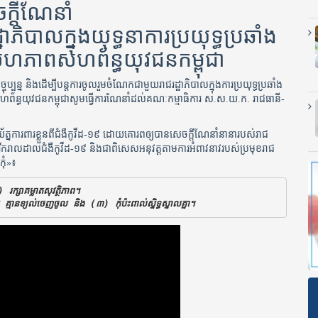
ក្ដីណែនាំ
ឋាភិបាលក្នុងយុទ្ធនាការប្រយុទ្ធប្រឆាំង
់សហភាពសហព័ន្ធយុវជនកម្ពុជា
បន្ន និងដើម្បីបន្តការចូលរួមចំណែកជាមួយរាជរដ្ឋាភិបាលក្នុងការប្រយុទ្ធប្រឆាំង
ព័ន្ធ​យុវជនកម្ពុជាសូមធ្វើការណែនាំដល់គណៈកម្មាធិការ ស.ស.យ.ក. រាជធានី-
្រយ័ត្នការពារខ្លួនពីជំងឺកូវីដ-១៩ ដោយគោរពឲ្យបានសេចក្ដីណែនាំនានារបស់រាជ
ការរីករាលដាលជំងឺកូវីដ-១៩ និងជាពិសេសអនុវត្តតាមការអំពាវនាវរបស់ប្រមុខរាជ
កុំ»៖
្សាគម្លាតសុវត្ថិភាព។
្មានខ្យល់ចេញចូល និង (៣) កុំប៉ះពាល់ស្និទ្ធស្នាលគ្នា។