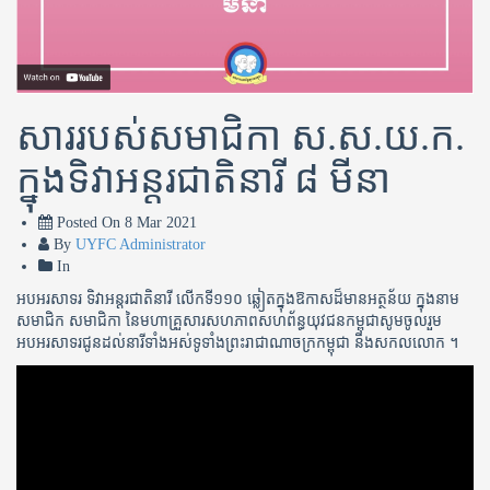
សាររបស់សមាជិកា ស.ស.យ.ក.​
ក្នុងទិវាអន្តរជាតិនារី ៨ មីនា
Posted On
8 Mar 2021
By
UYFC Administrator
In
អបអរសាទរ ទិវាអន្តរជាតិនារី លើកទី១១០ ឆ្លៀតក្នុងឱកាសដ៏មានអត្ថន័យ ក្នុងនាម
សមាជិក សមាជិកា នៃមហាគ្រួសារសហភាពសហព័ន្ធយុវជនកម្ពុជាសូមចូលរួម
អបអរសាទរជូនដល់នារីទាំងអស់ទូទាំងព្រះរាជាណាចក្រកម្ពុជា និងសកលលោក ។