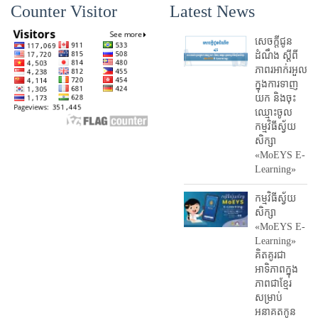
Counter Visitor
Latest News
សេចក្តីជូន
ដំណឹង ស្តី​ពី
ភាព​រអាក់រអួល​
ក្នុងការ​ទាញ​
យក និង​ចុះ​
ឈ្មោះ​ចូល​
កម្មវិធី​ស្វ័យ
សិក្សា
«MoEYS E-
Learning»
កម្មវិធីស្វ័យ
សិក្សា
«MoEYS E-
Learning»
គិតគូរជា
អាទិភាពក្នុង
ភាពជាខ្មែរ
សម្រាប់
អនាគតកូន