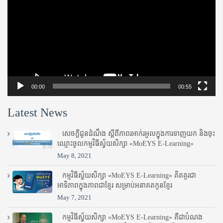
00:00
00:55
Latest News
សេចក្តីជូនដំណឹង ស្តី​ពីភាព​រអាក់រអួល​ក្នុងការ​ទាញ​យក និង​ចុះ​
ឈ្មោះ​ចូល​កម្មវិធី​ស្វ័យសិក្សា «MoEYS E-Learning»
May 8, 2021
កម្មវិធីស្វ័យសិក្សា «MoEYS E-Learning» គិតគូរជា
អាទិភាពក្នុងភាពជាខ្មែរ សម្រាប់អនាគតកូនខ្មែរ
May 7, 2021
កម្មវិធីស្វ័យសិក្សា «MoEYS E-Learning» គឺជាបំណង