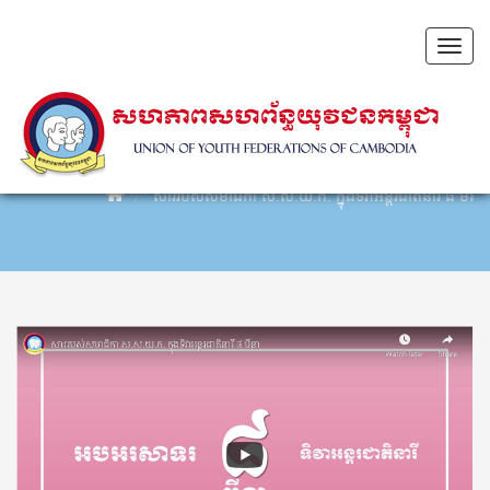
Toggl
naviga
សាររបស់សមាជិកា ស.ស.យ.ក.​ ក្នុងទិវាអន្តរជាតិនារី ៨ មីនា