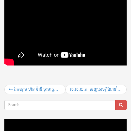
ឯកឧត្តម ហ៊ុន ម៉ានី ចុះហត្ថលេខា ជាមួយអ្នកឧកញ៉ា សៀ ឫទ្ធី លើអនុស្សរណៈនៃការយោគយល់គ្នាដើម្បីបណ្តុះបណ្តាលយុវជន និងផ្តល់ឱកាសការងារ
ស.ស.យ.ក. ចេញសេចក្តីណែនាំ ៥ចំណុច ក្នុងយុទ្ធនាការប្រយុទ្ធប្រឆាំងនឹងជំងឺកូវីដ-១៩
Video
Player