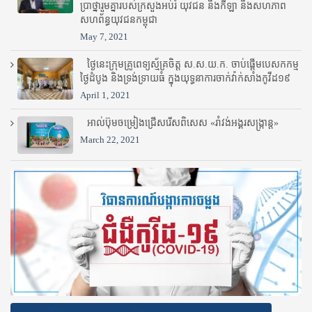
ប្រាថ្នារួមគ្នារបស់ក្រសួងអប់រំ​ យុវជន និងកីឡា និងសហភាព
សហព័ន្ធយុវជនកម្ពុជា
May 7, 2021
ថ្ងៃនេះក្រុមគ្រូពេទ្យស្ម័គ្រចិត្ត ស.ស.យ.ក. ចាប់ផ្តើមបេសកកម្ម
ថ្ងៃដំបូង និងទ្រង់ទ្រាយធំ ក្នុងយុទ្ធនាការចាក់វ៉ាក់សាំងកូវីដ១៩
April 1, 2021
អាល់ប៊ុមចម្រៀងជ្រើសរើសពិសេស «រាំវង់អង្គរសង្ក្រាន្ត»
March 22, 2021