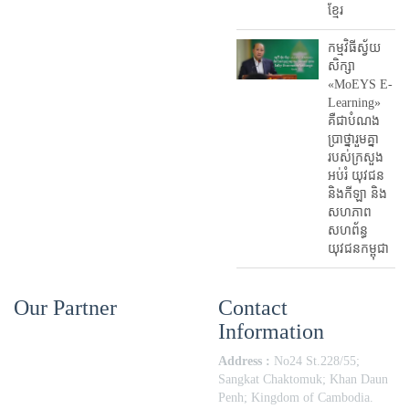
ខ្មែរ
កម្មវិធីស្វ័យ
សិក្សា
«MoEYS E-
Learning»
គឺជាបំណង
ប្រាថ្នារួមគ្នា
របស់ក្រសួង
អប់រំ​ យុវជន
និងកីឡា និង
សហភាព
សហព័ន្ធ
យុវជនកម្ពុជា
Our Partner
Contact
Information
Address :
No24 St.228/55;
Sangkat Chaktomuk; Khan Daun
Penh; Kingdom of Cambodia.