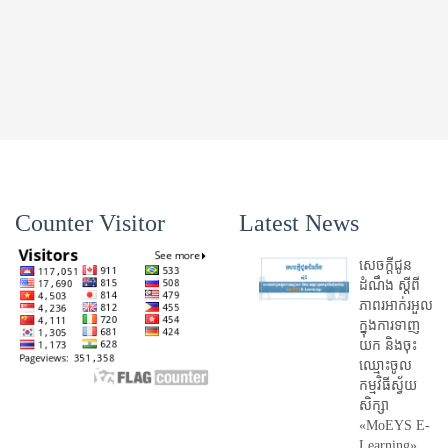
Counter Visitor
Latest News
សេចក្តីជូន
ដំណឹង ស្តី​ពី
ភាព​រអាក់រអួល​
ក្នុងការ​ទាញ​
យក និង​ចុះ​
ឈ្មោះ​ចូល​
កម្មវិធី​ស្វ័យ
សិក្សា
«MoEYS E-
Learning»