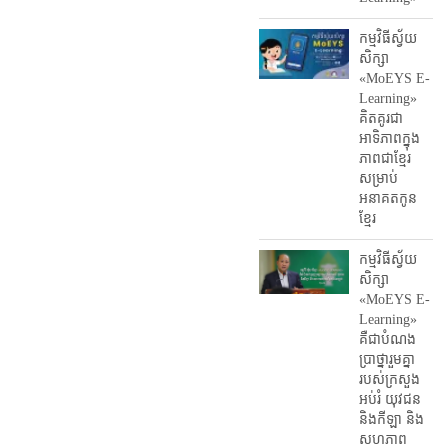
កម្មវិធីស្វ័យ
សិក្សា
«MoEYS E-
Learning»
គិតគូរជា
អាទិភាពក្នុង
ភាពជាខ្មែរ
សម្រាប់
អនាគតកូន
ខ្មែរ
កម្មវិធីស្វ័យ
សិក្សា
«MoEYS E-
Learning»
គឺជាបំណង
ប្រាថ្នារួមគ្នា
របស់ក្រសួង
អប់រំ​ យុវជន
និងកីឡា និង
សហភាព