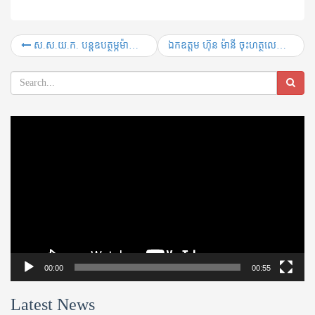
ស.ស.យ.ក. បន្តឧបត្ថម្ភម៉ាស់ចំនួន ៥០ម៉ឺនម៉ាស់ សាប៊ូលាងដៃ ១០៨០០ដុំ និង​បដា​អប់រំផ្សព្វ​ផ្សាយ​ចំនួន ៣០០០បដា
ឯកឧត្តម ហ៊ុន ម៉ានី ចុះហត្ថលេខា ជាមួយអ្នកឧកញ៉ា សៀ ឫទ្ធី លើអនុស្សរណៈនៃការយោគយល់គ្នាដើម្បីបណ្តុះបណ្តាលយុវជន និងផ្តល់ឱកាសការងារ
Video
Player
00:00
00:55
Latest News