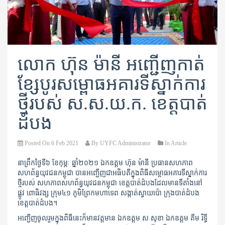
លោក ហ៊ុន ម៉ានី អញ្ជើញកាត់
ខ្សែបូរសម្ពោធអគារទីស្នាក់ការ
ថ្មីរបស់ ស.ស.យ.ក. ខេត្តបាត់
ដំបង
Posted On
6 Feb 2021
By
UYFC Administrator
In
Article
នាព្រឹកថ្ងៃទី៦ ខែកុម្ភៈ ឆ្នាំ២០២១​ ឯកឧត្តម​ ហ៊ុន ម៉ានី​ ប្រធានសហភាព
សហព័ន្ធយុវជនកម្ពុជា បានអញ្ជើញជាអធិបតីក្នុងពិធី​​សម្ពោធអគារទីស្នាក់ការ
ថ្មីរបស់ សហភាពសហព័ន្ធយុវជនកម្ពុជា ខេត្តបាត់ដំបងដែលមានទីតាំងនៅ
ផ្លូវ ពោធិវង្ស ក្រុម៤១ ភូមិព្រែកមហាទេព សង្កាត់ស្វាយប៉ោ ក្រុងបាត់ដំបង
ខេត្តបាត់ដំបង។
អញ្ជើញចូលរួមក្នុងពិធីនេះក៏មានវត្តមាន ឯកឧត្តម​ ស​​ សុខា​ ​ឯកឧត្តម គីម រិទ្ធី​​