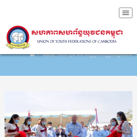
Toggl
naviga
Article
/
លោក ហ៊ុន ម៉ានី អញ្ជើញកាត់ខ្សែបូរសម្ពោធអគារទីស្