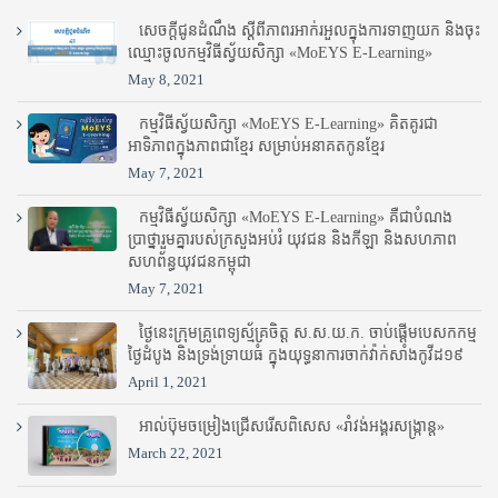
សេចក្តីជូនដំណឹង ស្តី​ពីភាព​រអាក់រអួល​ក្នុងការ​ទាញ​យក និង​ចុះ​
ឈ្មោះ​ចូល​កម្មវិធី​ស្វ័យសិក្សា «MoEYS E-Learning»
May 8, 2021
កម្មវិធីស្វ័យសិក្សា «MoEYS E-Learning» គិតគូរជា
អាទិភាពក្នុងភាពជាខ្មែរ សម្រាប់អនាគតកូនខ្មែរ
May 7, 2021
កម្មវិធីស្វ័យសិក្សា «MoEYS E-Learning» គឺជាបំណង
ប្រាថ្នារួមគ្នារបស់ក្រសួងអប់រំ​ យុវជន និងកីឡា និងសហភាព
សហព័ន្ធយុវជនកម្ពុជា
May 7, 2021
ថ្ងៃនេះក្រុមគ្រូពេទ្យស្ម័គ្រចិត្ត ស.ស.យ.ក. ចាប់ផ្តើមបេសកកម្ម
ថ្ងៃដំបូង និងទ្រង់ទ្រាយធំ ក្នុងយុទ្ធនាការចាក់វ៉ាក់សាំងកូវីដ១៩
April 1, 2021
អាល់ប៊ុមចម្រៀងជ្រើសរើសពិសេស «រាំវង់អង្គរសង្ក្រាន្ត»
March 22, 2021