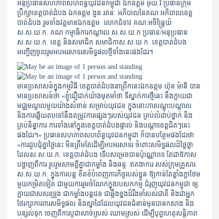
អនុប្រធានសហភាពសហព័ន្ធយុវជនកម្ពុជា​ ឯកឧត្តម​ អ៊ុយ​ រី​ ប្រធានក្រុម
ប្រឹក្សាខេត្តបាត់ដំបង​ ឯកឧត្តម​ ងួន រតនៈ អភិបាលនៃគណៈអភិបាលខេត្ត
បាត់ដំបង​ រួមទាំងវត្តមានឯកឧត្តម លោកជំទាវ គណៈអចិន្ត្រៃយ៍​
ស.ស.យ.ក. គណៈកម្មាធិការកណ្តាល​ ស.ស.យ.ក ប្រធាន/អនុប្រធាន
ស.ស.យ.ក. ខេត្ត​ និងសមាជិក​​​​ សមាជិកាស.ស.យ.ក. ខេត្តបាត់ដំបង
អញ្ជើញចូលរួមអបអរសាទរសមិទ្ធផលថ្មីទាំងនេះផងដែរ។
មានប្រសាសន៍ក្នុងកម្មវិធី ខេត្តបាត់ដំបងនាព្រឹកនេះ​ឯកឧត្តម​ ហ៊ុន ម៉ានី​​ ​បាន
មានប្រសាសន៍ថា «ខ្ញុំជឿជាក់យ៉ាងមុតមាំថា ទីស្នាក់ការថ្មីនេះ នឹងក្លាយជា
មជ្ឈមណ្ឌលមួយយ៉ាងសំខាន់ សម្រាប់យុវជន ក្នុងនោះការបណ្ដុះបណ្ដាល
និងការឆ្លើយតបទៅនឹងតម្រូវការផ្សេងៗរបស់យុវជន គ្រប់លំដាប់ថ្នាក់ និង
គ្រប់និន្នាការ ការទាំងនៅក្នុងខេត្តបាត់ដំបងផ្ទាល់ និងបណ្ដាខេត្តជិតៗនេះ
ផងដែរ។»​ ប្រធានសហភាពសហព័ន្ធយុវជនកម្ពុជា​ ក៏បានបន្ថែមផងដែរថា
«ការជួបជុំគ្នាថ្ងៃនេះ មិនត្រឹមតែដើម្បីអបអរសាទរ ចំពោះសមិទ្ធផលដ៏ថ្លៃថ្លា
ដែលស.ស.យ.ក. ខេត្តបាត់ដំបង ទើបសម្រេចបានប៉ុណ្ណោះទេ តែជាឱកាស
បង្ហាញពីការ រួបរួមសាមគ្គីគ្នាជាកម្លាំង និងឆន្ទៈ ឥតងាករេ របស់ក្រុមគ្រួសារ
ស.ស.យ.ក. ក្នុងការបន្ត ខិតខំបំពេញភារកិច្ចរបស់ខ្លួន ឱ្យកាន់តែខ្លាំងក្លាថែម
មួយកម្រិតទៀត ជាមួយការរួមចំណែកក្នុងបេសកកម្ម ជំរុញយុវជនកម្ពុជា ឲ្យ
ក្លាយជាសសរទ្រូង ជាកម្លាំងបន្តវេន ជាឆ្អឹងខ្នងដ៏រឹងមាំរបស់ជាតិ និងជាអ្នក
ថែរក្សាការពារសមិទ្ធផល និងស្នាដៃដែលយុវជនជំនាន់មុនបានកសាង និង
បន្សល់ទុក ចេញពីការបូជាសាច់ស្រស់ ឈាមស្រស់ ដើម្បីបុព្វហេតុសន្តិភាព