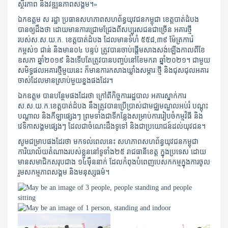
ស្ថិរភាព​ និងវឌ្ឍនភាពសង្គម។»
ឯកឧត្តម​ ស​ រដ្ឋា​ ប្រធានសហភាពសហព័ន្ធយុវជនកម្ពុជា ខេត្តបាត់ដំបង​
បានឲ្យដឹងថា ដោយមានការជ្រោមជ្រែងពីសប្បុរសជនជាច្រើន​​ អគារថ្មី
របស់ស.ស.យ.ក.​ ខេត្តបាត់ដំបង ដែលមានទំហំ ៥៥៨,៣៩ ម៉ែត្រការ៉េ​
កម្ពស់១ ជាន់​ និងមាន០៤ បន្ទប់ ត្រូវបានចាប់ផ្តើមសាងសង់ឡើងកាលពីខែ
ឧសភា​ ឆ្នាំ២០១៩ និងទើបតែត្រូវបានបញ្ចប់នៅខែមករា​ ឆ្នាំ២០២១​​។ ​ជាមួយ
សមិទ្ធផលអគារថ្មីមួយនេះ​ ក៏មានការកសាងឃ្លាំងសម្ភារៈថ្មី និងជុសជុលអគារ
ចាស់ដែលមានស្រាប់មួយខ្នងផងដែរ។
ឯកឧត្តម​ បានបន្ថែមផងដែរថា ក្រៅពីកិច្ចការរដ្ឋបាល​ អគារស្នាក់ការ
ស.ស.យ.ក.ខេត្តបាត់ដំបង នឹងត្រូវបានប្រើប្រាស់ជាមជ្ឈមណ្ឌលអប់រំ បណ្ដុះ
បណ្ដាល និងកីឡាផ្សេងៗ ព្រមទាំងជាទីកន្លែងសម្រាប់ការរៀបចំកម្មវិធី និង
វេទិកាសង្គមផ្សេងៗ ដែលជាចំណេះដឹងទូទៅ និងជាប្រយោជន៍ដល់យុវជន។
សូមជម្រាបផងដែរថា មកទល់ពេលនេះ​​​ សហភាពសហព័ន្ធយុវជនកម្ពុជា
ការិយាល័យតំណាងរបស់ខ្លួននៅទូទាំង២៥​ រាជធានីខេត្ត​ ក្នុងប្រទេស ដោយ
មានសមាជិកសរុបជាង ១៤មុឹននាក់ ដែលកំពុងបំពេញបេសកកម្មក្នុងការចូល
រួមសកម្មភាពសង្គម​​ និងមនុស្សធម៌។​