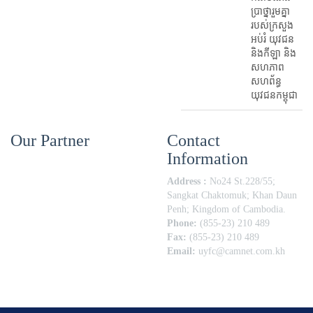
ប្រាថ្នារួមគ្នា
របស់ក្រសួង
អប់រំ​ យុវជន
និងកីឡា និង
សហភាព
សហព័ន្ធ
យុវជនកម្ពុជា
Our Partner
Contact
Information
Address :
No24 St.228/55;
Sangkat Chaktomuk; Khan Daun
Penh; Kingdom of Cambodia.
Phone:
(855-23) 210 489
Fax:
(855-23) 210 489
Email:
uyfc@camnet.com.kh