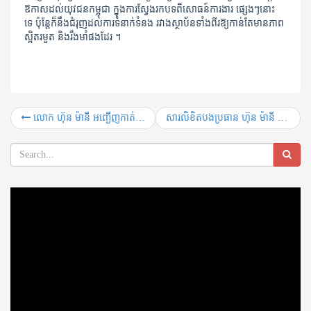
ឱកាសដល់យុវជនកម្ពុជា ក្នុងការស្វែងរកបទពិសោធន៍ការងារ ផ្សេងៗនោះ
ទេ ប៉ុន្តែក៏នឹងជំរុញដល់ការទំនាក់ទំនង រវាងស្ថាប័នទាំងពីរឱ្យកាន់តែមានភាព
ស្អិតរមួត និងរឹងមាំផងដែរ ។
លោក ហ៊ុន ម៉ានី អញ្ជើញកាត់ខ្សែបូរសម្ពោធអគារទីស្នាក់ការថ្មីរបស់ ស.ស.យ.ក. ខេត្តបាត់ដំបង
សារលិខិតបងប្រធាន ហ៊ុន ម៉ានី ផ្ញើជូនសមាជិក សមាជិកាក្រុមគ្រួសារ សហភាពសហព័ន្ធយុវជនកម្ពុជា
Video
Player