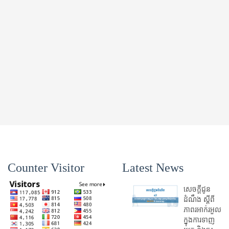
Counter Visitor
Latest News
សេចក្តីជូន
ដំណឹង ស្តី​ពី
ភាព​រអាក់រអួល​
ក្នុងការ​ទាញ​