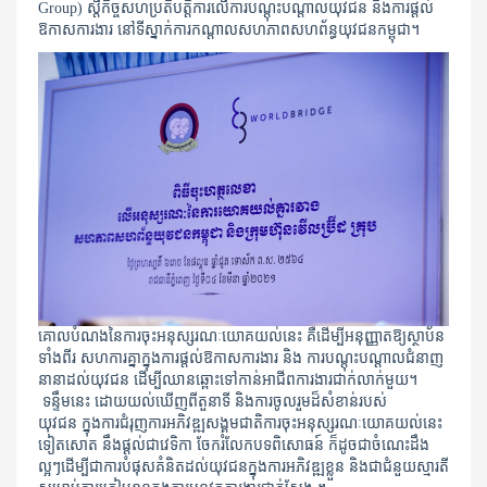
Group) ស្តីកិច្ចសហប្រតិបត្តិការលើការបណ្តុះបណ្តាលយុវជន​ និងការផ្តល់
ឱកាសការងារ​ នៅទីស្នាក់ការកណ្តាលសហភាពសហព័ន្ធយុវជនកម្ពុជា។​
គោលបំណងនៃការចុះអនុស្សរណៈយោគយល់នេះ គឺដើម្បីអនុញ្ញាតឱ្យស្ថាប័ន
ទាំងពីរ សហការគ្នាក្នុងការផ្តល់ឱកាសការងារ និង ការបណ្តុះបណ្តាលជំនាញ
នានាដល់យុវជន ដើម្បីឈានឆ្ពោះទៅកាន់អាជីពការងារជាក់លាក់មួយ។
ទន្ទឹមនេះ ដោយយល់ឃើញពីតួនាទី និងការចូលរួមដ៏សំខាន់របស់
យុវជន ក្នុងការជំរុញការអភិវឌ្ឍសង្គមជាតិការចុះអនុស្សរណៈយោគយល់នេះ
ទៀតសោត នឹងផ្ដល់ជាវេទិកា ចែករំលែកបទពិសោធន៍ ក៏ដូចជាចំណេះដឹង
ល្អៗដើម្បីជាការបំផុសគំនិតដល់យុវជនក្នុងការអភិវឌ្ឍខ្លួន និងជាជំនួយស្មារតី