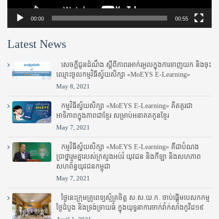
00:00
00:55
Latest News
សេចក្តីជូនដំណឹង ស្តី​ពីភាព​រអាក់រអួល​ក្នុងការ​ទាញ​យក និង​ចុះ​
ឈ្មោះ​ចូល​កម្មវិធី​ស្វ័យសិក្សា «MoEYS E-Learning»
May 8, 2021
កម្មវិធីស្វ័យសិក្សា «MoEYS E-Learning» គិតគូរជា
អាទិភាពក្នុងភាពជាខ្មែរ សម្រាប់អនាគតកូនខ្មែរ
May 7, 2021
កម្មវិធីស្វ័យសិក្សា «MoEYS E-Learning» គឺជាបំណង
ប្រាថ្នារួមគ្នារបស់ក្រសួងអប់រំ​ យុវជន និងកីឡា និងសហភាព
សហព័ន្ធយុវជនកម្ពុជា
May 7, 2021
ថ្ងៃនេះក្រុមគ្រូពេទ្យស្ម័គ្រចិត្ត ស.ស.យ.ក. ចាប់ផ្តើមបេសកកម្ម
ថ្ងៃដំបូង និងទ្រង់ទ្រាយធំ ក្នុងយុទ្ធនាការចាក់វ៉ាក់សាំងកូវីដ១៩