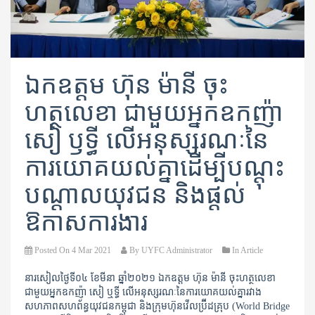
ឯកឧត្តម ហ៊ុន ម៉ានី ចុះ
ហត្ថលេខា ជាមួយអ្នកឧកញ៉ា
សៀ ឫទ្ធី លើអនុស្សរណៈនៃ
ការយោគយល់គ្នាដើម្បីបណ្តុះ
បណ្តាលយុវជន និងផ្តល់
ឱកាសការងារ
Posted On
4 Mar 2021
By
UYFC Administrator
In
Article
នារសៀលថ្ងៃទី​០៤​ ខែមីនា​ ឆ្នាំ២០២១​ ឯកឧត្តម ​ហ៊ុន​ ម៉ានី ចុះហត្ថលេខា​
ជាមួយអ្នកឧកញ៉ា សៀ​ ឬទ្ធី​ លើអនុស្សរណៈនៃការយោគយល់គ្នារវាង
សហភាពសហព័ន្ធ​យុវជនកម្ពុជា និងក្រុមហ៊ុន​វើលប្រ៊ីដគ្រុប​​ ​(World Bridge