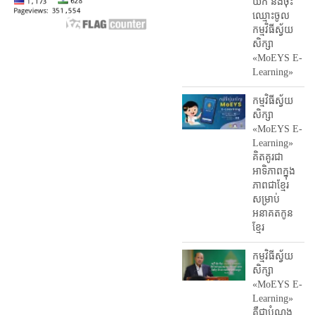
យក និង​ចុះ​
ឈ្មោះ​ចូល​
កម្មវិធី​ស្វ័យ
សិក្សា
«MoEYS E-
Learning»
កម្មវិធីស្វ័យ
សិក្សា
«MoEYS E-
Learning»
គិតគូរជា
អាទិភាពក្នុង
ភាពជាខ្មែរ
សម្រាប់
អនាគតកូន
ខ្មែរ
កម្មវិធីស្វ័យ
សិក្សា
«MoEYS E-
Learning»
គឺជាបំណង