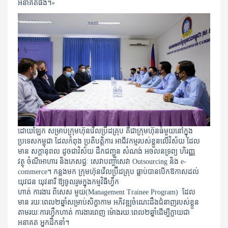
អនាគតផង។​»
ដោយឡែក សម្រាប់ក្រុមហ៊ុនវើលប្រ៊ីដគ្រុប គឺជាក្រុមហ៊ុនធំមួយនៅក្នុង
ប្រទេសកម្ពុជា ដែលកំពុង ប្រតិបត្តិការ អាជីវកម្មរបស់ខ្លួនលើវិស័យ ដែល
មាន សក្តានុពល ដូចជាវិស័យ ដឹកជញ្ជូន សំណង់ អចលនទ្រព្យ ហិរញ្ញ
វត្ថុ ចំណីអាហារ និងភេសជ្ជៈ សេវាបញ្ចាំសេវា Outsourcing និង e-
commerce។ កន្លងមក ក្រុមហ៊ុនវើលប្រ៊ីដគ្រុប ធ្លាប់បានបើកឱកាសដល់
យុវជន យុវនារី ឱ្យចូលរួមក្នុងកម្មវិធីហ្វឹក
ហាត់ ការងារ ពិសេស មួយ(Management Trainee Program) ដែល
មាន រយៈពេល២ឆ្នាំសម្រាប់សិក្ខាកាម អភិវឌ្ឍចំណេះដឹងជំនាញរបស់ខ្លួន
តាមរយៈការហ្វឹកហាត់ ការងារពេញ ម៉ោងរយៈពេល២ឆ្នាំដើម្បីក្លាយជា
អនាគត អ្នកដឹកនាំ។