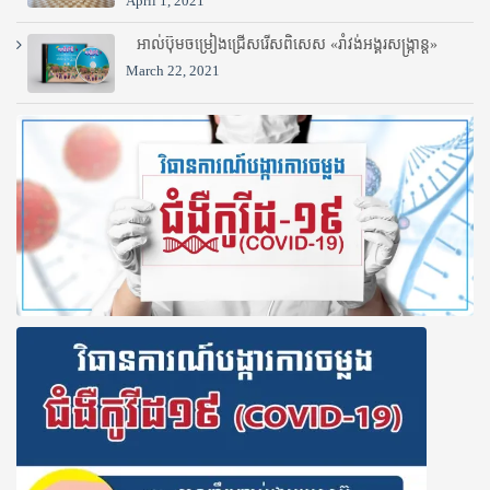
April 1, 2021
អាល់ប៊ុមចម្រៀងជ្រើសរើសពិសេស «រាំវង់អង្គរសង្ក្រាន្ត»
March 22, 2021