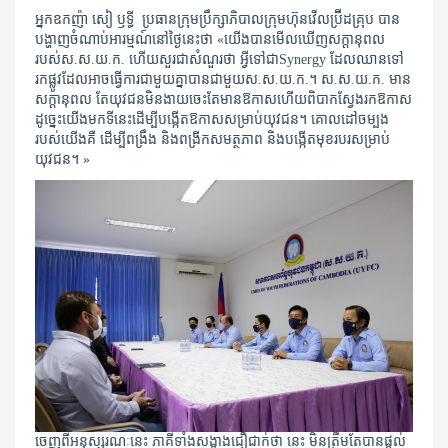
អ្នកឧកញ៉ា សៀ ឫទ្ធី ប្រធានក្រុមប្រឹក្សាភិបាលក្រុមហ៊ុនវើលប្រ៊ីដគ្រុប បាន
បង្ហាញចំណាប់អារម្មណ៍នៅថ្ងៃនេះថា​ «យើងបានមើលឃើញសក្តានុពល
របស់ស.ស.យ.ក.​ ហើយសួរជាសំណួរថា​ អ្វីទៅជាSynergy ដែលឈានទៅ
រកផ្លូវដែលអាចធ្វើការជាមួយគ្នាបានជាមួយស.ស.យ.ក.​។​ ស.ស.យ.ក. មាន
សក្តានុពល តែយុវជនមិនងាយចេះតែមានឱកាស​ហើយពិបាកស្វែងរកឱកាស
ដូច្នេះយើងមកទីនេះដើម្បីបង្កើតឱកាសសម្រាប់យុវជន។ គោលដៅចម្បង
របស់យើងគឺ​ ដើម្បីពង្រឹង និងពង្រីកសមត្ថភាព និងបង្កើតមុខរបរសម្រាប់
យុវជន។ »
ចេញពីអនុស្សរណៈនេះ​ ភាគីទាំងសង្ខាងជឿជាក់ថា ​​នេះ មិនត្រឹមតែបានផ្ដល់