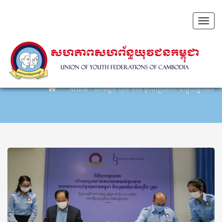
Toggl
naviga
Article
/
ឯកឧត្តម ហ៊ុន ម៉ានី ចុះហត្ថលេខា ជាមួយអ្នកឧកញ