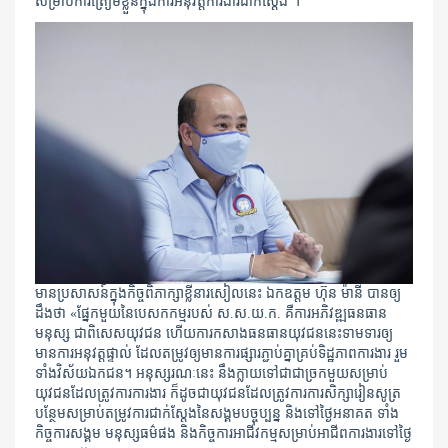
សម្រាប់ការត្រៀមខ្លួនក្នុងការអនុវត្តការងារជាក់ស្ដែង ។
មានប្រសាសន៍ក្នុងកិច្ចពិភាក្សាខ្លីនារសៀលនេះ ឯកឧត្តម ​ហ៊ុន​ ម៉ានី បានឲ្យ
ដឹងថា «ផ្នែកមួយនៃបេសកកម្មរបស់​ ស.ស.យ.ក. គឺ​ការអភិវឌ្ឍធនធាន
មនុស្ស ជាពិសេសយុវជន ហើយការកសាងធនធានយុវជននេះទាមទារឲ្យ
មានការអនុវត្តផ្ទាល់​ ដែលតម្រូវឲ្យមានការផ្សារភ្ជាប់គ្នាគ្រប់ទិដ្ឋភាពការងារ រួម
ទាំងវិស័យឯកជន។​ អនុស្សរណៈនេះ​ នឹងក្លាយទៅជាជាច្រកមួយសម្រាប់
យុវជនដែលត្រូវការការងារ​ ក៏ដូចជាយុវជនដែលត្រូវការការសិក្សារៀនសូត្រ
បន្ថែមសម្រាប់តម្រូវការជាក់ស្តែងនៃសង្គមបច្ចុប្បន្ន និងទៅថ្ងៃអនាគត ទាំង
កិច្ចការសង្គម មនុស្សធម៌ផង និងកិច្ចការអាជីវកម្មសម្រាប់អាជីពការងារទៅថ្ងៃ