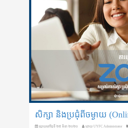
សិក្សា​ និងប្រជុំពីចម្ងាយ (
ផ្សាយនៅថ្ងៃទី
២៥ មិនា ២០២០
ដោយ
UYFC Administrator