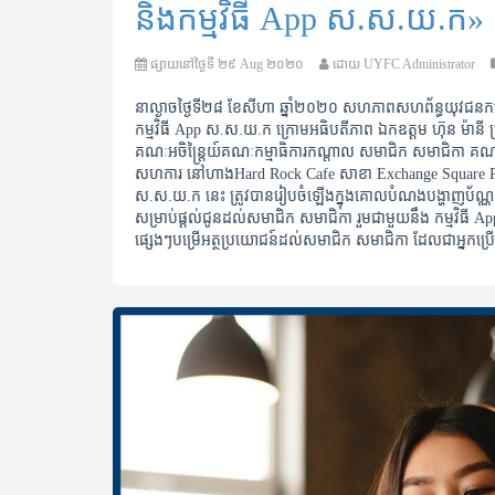
និងកម្មវិធី App ស.ស.យ.ក»
ផ្សាយនៅថ្ងៃទី
២៩ Aug ២០២០
ដោយ
UYFC Administrator
នាល្ងាចថ្ងៃទី២៨ ខែសីហា ឆ្នាំ២០២០ សហភាពសហព័ន្ធយុវជនកម្
កម្មវិធី App ស.ស.យ.ក ក្រោមអធិបតីភាព ឯកឧត្តម ហ៊ុន ម៉
គណៈអចិន្ត្រៃយ៍គណៈកម្មាធិការកណ្តាល សមាជិក សមាជិកា គណៈក
សហការ នៅហាងHard Rock Cafe សាខា Exchange Square Phno
ស.ស.យ.ក នេះ ត្រូវបានរៀបចំឡើងក្នុងគោលបំណងបង្ហាញប័ណ្
សម្រាប់ផ្តល់ជូនដល់​​​សមាជិក សមាជិកា រួមជាមួយនឹង កម្មវិធ
ផ្សេងៗបម្រើអត្ថប្រយោជន៍ដល់សមាជិក សមាជិកា ដែលជាអ្នកប្រើ