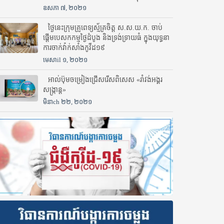
ឧសភា ៧, ២០២១
ថ្ងៃនេះក្រុមគ្រូពេទ្យស្ម័គ្រចិត្ត ស.ស.យ.ក. ចាប់
ផ្តើមបេសកកម្មថ្ងៃដំបូង និងទ្រង់ទ្រាយធំ ក្នុងយុទ្ធនា
ការចាក់វ៉ាក់សាំងកូវីដ១៩
មេសាil ១, ២០២១
អាល់ប៊ុមចម្រៀងជ្រើសរើសពិសេស «រាំវង់អង្គរ
សង្ក្រាន្ត»
មិនាch ២២, ២០២១