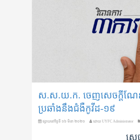
ស.ស.យ.ក. ចេញសេចក្តីណែនាំ ៥
ប្រឆាំងនឹងជំងឺកូវីដ-១៩
ផ្សាយនៅថ្ងៃទី
១៦ មិនា ២០២១
ដោយ
UYFC Administrator
សេច