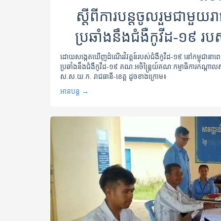
ស្ដីពីការបន្តចូលរួមជាមួយរាជ
ប្រឆាំងនឹងជំងឺកូវីដ-១៩ 
ដោយសង្កេតឃើញដំណើរវិវត្តន៍របស់ជំងឺកូវីដ-១៩ នៅកម្ពុជានាពេលបច្
ប្រឆាំងនឹងជំងឺកូវីដ-១៩ គណៈអចិន្រ្តៃយ៍គណៈកម្មាធិការកណ្ដ
ស.ស.យ.ក. រាជធានី-ខេត្ត ដូចខាងក្រោម៖
អានបន្ត
→