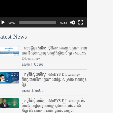
00:00
00:55
atest News
សេចក្តីជូនដំណឹង ស្តី​ពីភាព​រអាក់រអួល​ក្នុងការ​ទាញ​
យក និង​ចុះ​ឈ្មោះ​ចូល​កម្មវិធី​ស្វ័យសិក្សា «MoEYS
E-Learning»
ឧសភា ៨, ២០២១
កម្មវិធីស្វ័យសិក្សា «MoEYS E-Learning»
គិតគូរជាអាទិភាពក្នុងភាពជាខ្មែរ សម្រាប់អនាគតកូន
ខ្មែរ
ឧសភា ៧, ២០២១
កម្មវិធីស្វ័យសិក្សា «MoEYS E-Learning» គឺជា
បំណងប្រាថ្នារួមគ្នារបស់ក្រសួងអប់រំ​ យុវជន និង
កីឡា និងសហភាពសហព័ន្ធយុវជនកម្ពុជា