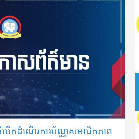
វិធីបើកដំណើរការប័ណ្ណសមាជិកភាព