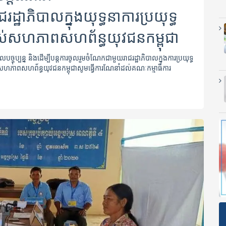
រដ្ឋាភិបាលក្នុងយុទ្ធនាការប្រយុទ្ធ
របស់សហភាពសហព័ន្ធយុវជនកម្ពុជា
ចុប្បន្ន និងដើម្បីបន្តការចូលរួមចំណែកជាមួយរាជរដ្ឋាភិបាលក្នុងការប្រយុទ្ធ
ាលសហភាពសហព័ន្ធ​យុវជនកម្ពុជាសូមធ្វើការណែនាំដល់គណៈកម្មាធិការ