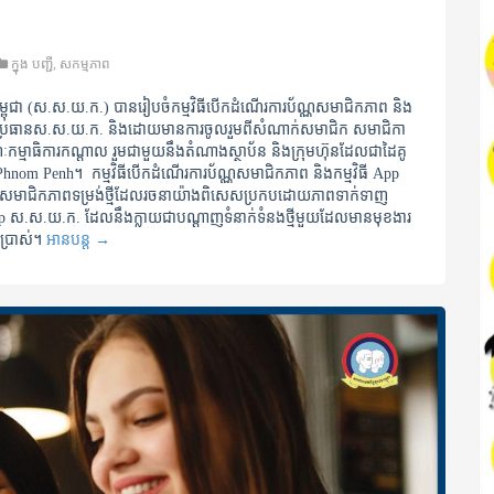
ក្នុង
បញ្ជី
,
សកម្មភាព
ពុជា (ស.ស.យ.ក.) បានរៀបចំកម្មវិធីបើកដំណើរការប័ណ្ណសមាជិកភាព និង
ានី ប្រធានស.ស.យ.ក. និងដោយមានការចូលរួមពីសំណាក់សមាជិក សមាជិកា
ម្មាធិការកណ្តាល រួមជាមួយនឹងតំណាងស្ថាប័ន និងក្រុមហ៊ុនដែលជាដៃគូ
m Penh។ កម្មវិធីបើកដំណើរការប័ណ្ណសមាជិកភាព និងកម្មវិធី App
ណសមាជិកភាពទម្រង់ថ្មីដែលរចនាយ៉ាងពិសេសប្រកបដោយភាពទាក់ទាញ
ី App ស.ស.យ.ក. ដែលនឹងក្លាយជាបណ្តាញទំនាក់ទំនងថ្មីមួយដែលមានមុខងារ
ប្រាស់។
អានបន្ត
→