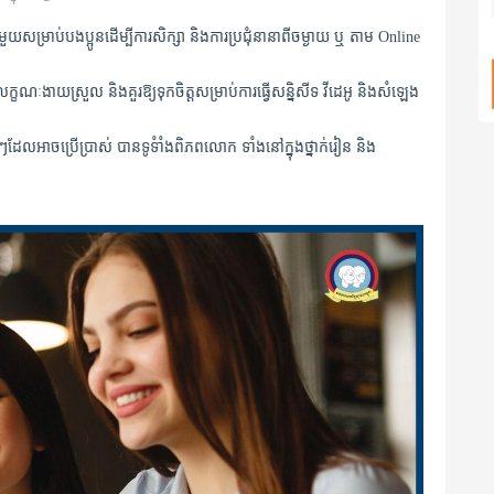
សម្រាប់បងប្អូនដើម្បីការសិក្សា និងការប្រជុំនានាពីចម្ងាយ ឬ តាម Online
ខណៈងាយស្រួល និងគួរឱ្យទុកចិត្តសម្រាប់ការធ្វើសន្និសីទ វីដេអូ និងសំឡេង
ងៗដែលអាចប្រើប្រាស់ បានទូទំាំងពិភពលោក ទាំងនៅក្នុងថ្នាក់រៀន និង