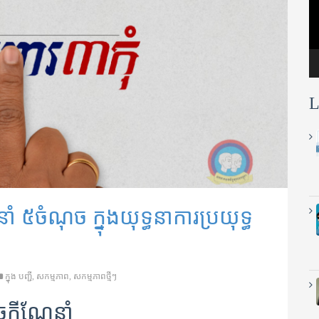
L
ចំណុច ក្នុងយុទ្ធនាការប្រយុទ្ធ
ក្នុង
បញ្ជី
,
សកម្មភាព
,
សកម្មភាពថ្មីៗ
ក្ដីណែនាំ