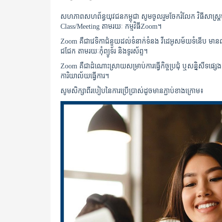
សហភាពសហព័ន្ធយុវជនកម្ពុជា សូមចូលរួមចែករំលែក វិធីសាស្ត្រមួយ
Class/Meeting តាមរយៈ កម្មវិធីZoom។
Zoom គឺជាវេទិកាជំនួយដល់ទំនាក់ទំនង វីដេអូសម័យទំនើប មានលក្
ជជែក តាមរយៈកុំព្យូទ័រ និងទូរស័ព្ទ។
Zoom គឺជាដំណោះស្រាយសម្រាប់ការធ្វើកិច្ចប្រជុំ ឬសន្និសីទផ្សេ
ការិយាល័យធ្វើការ។
សូមសិក្សាពីរបៀបនៃការប្រើប្រាស់ដូចមានភ្ជាប់ខាងក្រោម៖