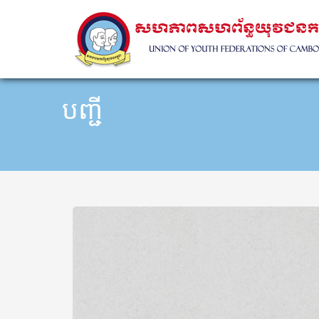
បញ្ជី