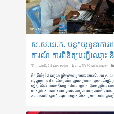
ស.ស.យ.ក. បន្ត”យុទ្ធនាការពល
ការណ៍ ការពិនិត្យបញ្ជីឈ្មោះ 
ផ្សាយនៅថ្ងៃទី
៩ តុលា ២០២០
ដោយ
UYFC Administrator
គិតត្រឹមថ្ងៃទី៨ ខែតុលា ឆ្នាំ២០២០ អ្នកសង្កេតការណ៍របស់ ស
អនុញ្ញាតពី គ.ជ.ប និងកំពុងបំពេញសកម្មភាពសង្កេតការណ៍ក្នុងមូល
ស្នើសុំ និងរង់ចាំសេចក្តីសម្រេចជាបន្តបន្ទាប់។​​ ​ផ្តើមចេញពីមន
នៅកម្ពុជា សហភាពសហព័ន្ធយុវជនកម្ពុជា បានចូលរួមចំណែកជាមួ
ការណ៍ការពិនិត្យបញ្ជីឈ្មោះបោះឆ្នោត និងការចុះឈ្មោះបោះឆ្នោតឆ