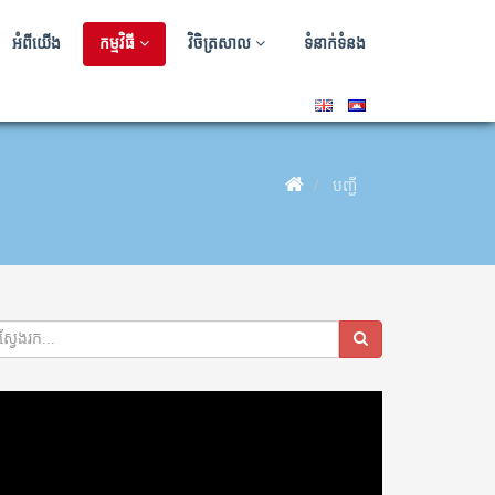
អំពីយើង
កម្មវិធី
វិចិត្រសាល
ទំនាក់ទំនង
បញ្ជី
deo
ayer