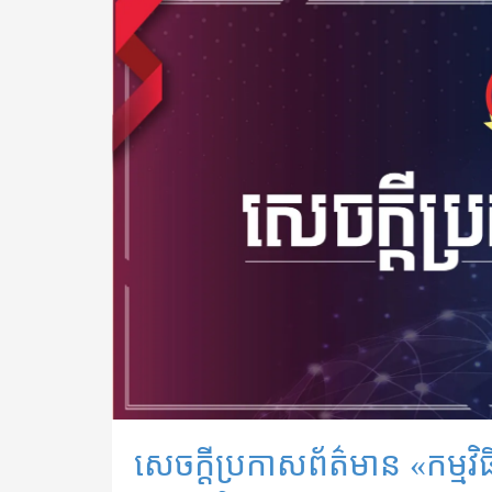
សេចក្តីប្រកាសព័ត៌មាន «កម្ម