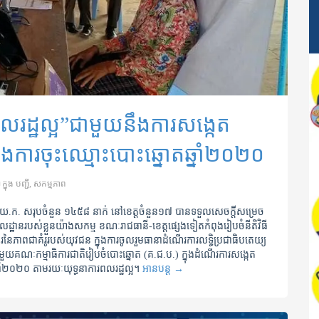
រដ្ឋល្អ”​ជាមួយនឹងការសង្កេត
និងការចុះឈ្មោះបោះឆ្នោតឆ្នាំ២០២០
ក្នុង
បញ្ជី
,
សកម្មភាព
.ស.យ.ក. សរុបចំនួន ១៤៥៨ នាក់ នៅខេត្តចំនួន១៧ បានទទួលសេចក្តីសម្រេច
ដ្ឋានរបស់ខ្លួនយ៉ាងសកម្ម ខណៈរាជធានី-ខេត្តផ្សេងទៀតកំពុងរៀបចំនីតិវិធី
សិការនៃភាពជាគំរូរបស់យុវជន ក្នុងការចូលរួមធានាដំណើរការលទ្ធិប្រជាធិបតេយ្យ
យគណៈកម្មាធិការជាតិរៀបចំបោះឆ្នោត (គ.ជ.ប.) ក្នុងដំណើរការសង្កេត
្នាំ២០២០ តាមរយៈយុទ្ធនាការពលរដ្ឋល្អ។
អានបន្ត
→