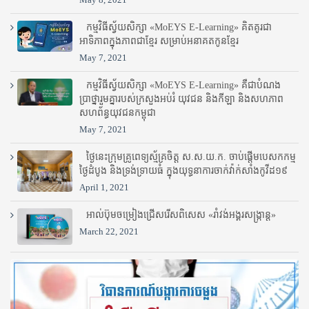
កម្មវិធីស្វ័យសិក្សា «MoEYS E-Learning» គិតគូរជា
អាទិភាពក្នុងភាពជាខ្មែរ សម្រាប់អនាគតកូនខ្មែរ
May 7, 2021
កម្មវិធីស្វ័យសិក្សា «MoEYS E-Learning» គឺជាបំណង
ប្រាថ្នារួមគ្នារបស់ក្រសួងអប់រំ​ យុវជន និងកីឡា និងសហភាព
សហព័ន្ធយុវជនកម្ពុជា
May 7, 2021
ថ្ងៃនេះក្រុមគ្រូពេទ្យស្ម័គ្រចិត្ត ស.ស.យ.ក. ចាប់ផ្តើមបេសកកម្ម
ថ្ងៃដំបូង និងទ្រង់ទ្រាយធំ ក្នុងយុទ្ធនាការចាក់វ៉ាក់សាំងកូវីដ១៩
April 1, 2021
អាល់ប៊ុមចម្រៀងជ្រើសរើសពិសេស «រាំវង់អង្គរសង្ក្រាន្ត»
March 22, 2021