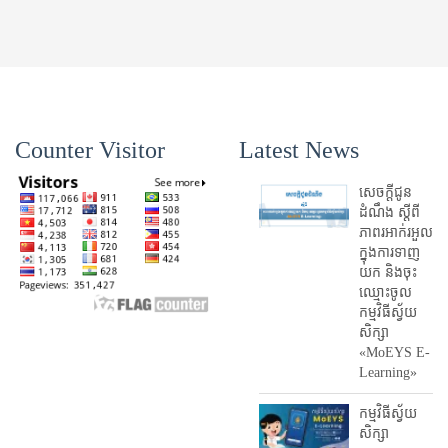
Counter Visitor
Latest News
សេចក្តីជូន
ដំណឹង ស្តី​ពី
ភាព​រអាក់រអួល​
ក្នុងការ​ទាញ​
យក និង​ចុះ​
ឈ្មោះ​ចូល​
កម្មវិធី​ស្វ័យ
សិក្សា
«MoEYS E-
Learning»
កម្មវិធីស្វ័យ
សិក្សា