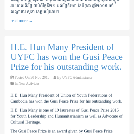
រយៈពេលពីរថ្ងៃ ចាប់ពីថ្ងៃទី២២ ដល់ថ្ងៃទី២៣ ខែមិថុនា ឆ្នាំ២០១៩ នៅ
សណ្ឋាគារ សុខា ខេត្តសៀមរាប។
read more
→
H.E. Hun Many President of
UYFC has won the Gusi Peace
Prize for his outstanding work.
Posted On
30 Nov 2015
By
UYFC Administrator
In
New Activities
H.E. Hun Many President of Union of Youth Federations of
Cambodia has won the Gusi Peace Prize for his outstanding work.
H.E. Hun Many is one of 19 laureates of Gusi Peace Prize 2015
for Youth Leadership and Humanitarianism as well as Advocate of
Cultural Heritage.
The Gusi Peace Prize is an award given by Gusi Peace Prize