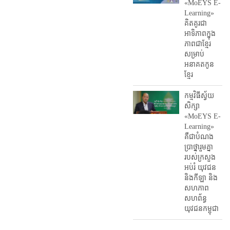
«MoEYS E-
Learning»
គិតគូរជា
អាទិភាពក្នុង
ភាពជាខ្មែរ
សម្រាប់
អនាគតកូន
ខ្មែរ
កម្មវិធីស្វ័យ
សិក្សា
«MoEYS E-
Learning»
គឺជាបំណង
ប្រាថ្នារួមគ្នា
របស់ក្រសួង
អប់រំ​ យុវជន
និងកីឡា និង
សហភាព
សហព័ន្ធ
យុវជនកម្ពុជា