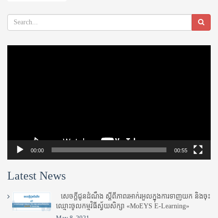
Video
Player
00:00
00:55
Latest News
សេចក្តីជូនដំណឹង ស្តី​ពីភាព​រអាក់រអួល​ក្នុងការ​ទាញ​យក និង​ចុះ​
ឈ្មោះ​ចូល​កម្មវិធី​ស្វ័យសិក្សា «MoEYS E-Learning»
May 8, 2021