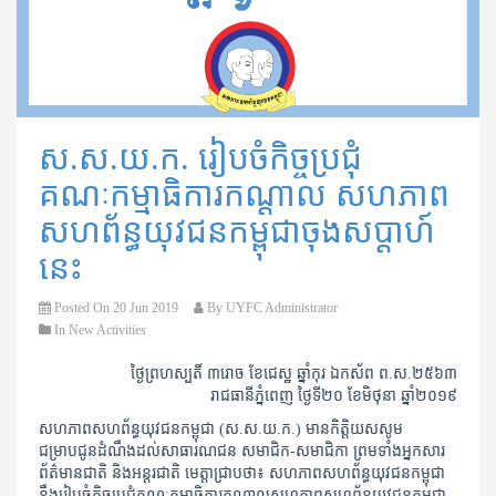
ស.ស.យ.ក. រៀបចំកិច្ចប្រជុំ
គណៈកម្មាធិការកណ្តាល សហភាព
សហព័ន្ធយុវជនកម្ពុជា​ចុងសប្តាហ៍
នេះ
Posted On
20 Jun 2019
By
UYFC Administrator
In
New Activities
ថ្ងៃព្រហស្បតិ៍ ៣រោច ខែជេស្ឋ ឆ្នាំកុរ ឯកស័ព ព.ស.២៥៦៣
រាជធានីភ្នំពេញ ថ្ងៃទី២០ ខែមិថុនា ឆ្នាំ២០១៩
សហភាពសហព័ន្ធយុវជនកម្ពុជា (ស.ស.យ.ក.) មានកិត្តិយសសូម
ជម្រាបជូនដំណឹងដល់សាធារណជន សមាជិក-សមាជិកា ព្រមទាំងអ្នកសារ
ព័ត៌មានជាតិ និងអន្តរជាតិ មេត្តាជ្រាបថា៖ សហភាពសហព័ន្ធយុវជនកម្ពុជា
នឹងរៀបចំកិច្ចប្រជុំគណៈកម្មាធិការកណ្តាលសហភាពសហព័ន្ធយុវជនកម្ពុជា