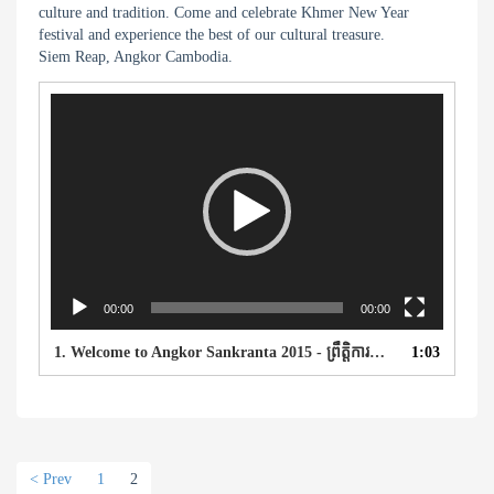
culture and tradition. Come and celebrate Khmer New Year
festival and experience the best of our cultural treasure.
Siem Reap, Angkor Cambodia.
Video
Player
00:00
00:00
1.
Welcome to Angkor Sankranta 2015 - ព្រឹត្តិការណ៍អង្គរសង្ក្រាន្ត - Angkor Sankranta
1:03
< Prev
1
2