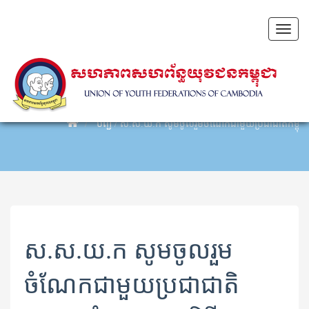
Toggl
naviga
បញ្ជី
/
ស.ស.យ.ក សូមចូលរួម​ចំណែក​ជាមួយ​ប្រជាជាតិ​កម្ពុជា​ទាំ
ស.ស.យ.ក សូមចូលរួម​
ចំណែក​ជាមួយ​ប្រជាជាតិ​