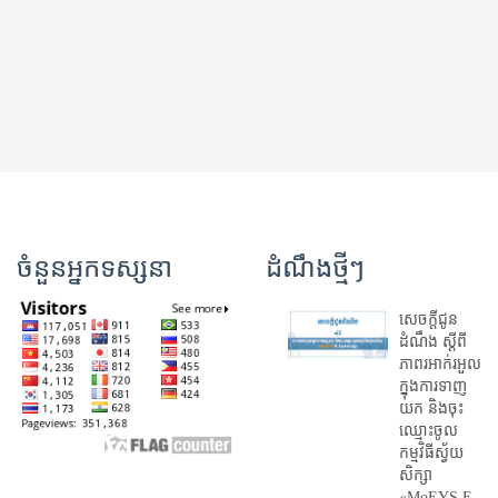
ចំនួនអ្នកទស្សនា
ដំណឹងថ្មីៗ
សេចក្តីជូន
ដំណឹង ស្តី​ពី
ភាព​រអាក់រអួល​
ក្នុងការ​ទាញ​
យក និង​ចុះ​
ឈ្មោះ​ចូល​
កម្មវិធី​ស្វ័យ
សិក្សា
«MoEYS E-