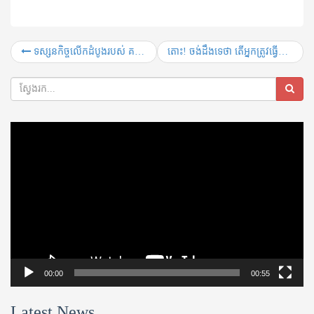
ទស្សនកិច្ច​លើកដំបូង​របស់ គណៈប្រតិភូ​ជាន់ខ្ពស់នៃ​សហព័ន្ធយុវជន​ទូទាំងប្រទេសចិន ( ACYF) នៅកម្ពុជា
តោះ! ចង់ដឹងទេថា តើអ្នកត្រូវធ្វើដូចម្តេចខ្លះដើម្បី ចូលរួមព្រឹត្តិការណ៍ 40km ទៅកាន់ប្រវត្តិសាស្រ្ត?
Video
Player
00:00
00:55
Latest News