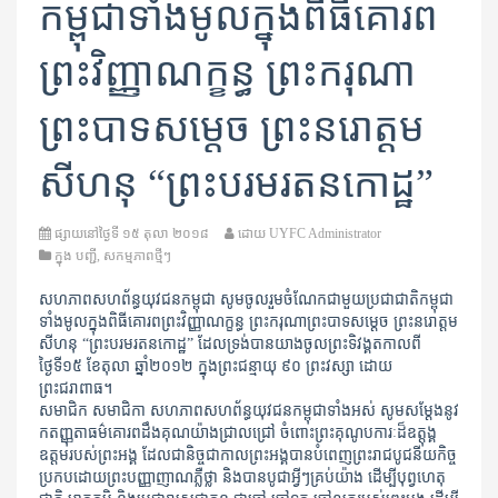
កម្ពុជា​ទាំងមូល​ក្នុងពិធី​គោរព​
ព្រះវិញ្ញាណក្ខន្ធ ​ព្រះករុណា
ព្រះបាទសម្តេច ព្រះនរោត្តម
សីហនុ “ព្រះបរមរតនកោដ្ឋ”
ផ្សាយនៅថ្ងៃទី
១៥ តុលា ២០១៨
ដោយ
UYFC Administrator
ក្នុង
បញ្ជី
,
សកម្មភាពថ្មីៗ
សហភាពសហព័ន្ធយុវជនកម្ពុជា សូមចូលរួមចំណែកជាមួយប្រជាជាតិកម្ពុជា
ទាំងមូលក្នុងពិធីគោរពព្រះវិញ្ញាណក្ខន្ធ ព្រះករុណា​ព្រះបាទ​សម្តេច ព្រះនរោត្តម
សីហនុ “ព្រះបរមរតនកោដ្ឋ” ដែលទ្រង់បានយាងចូលព្រះទិវង្គតកាលពី
ថ្ងៃទី១៥ ខែតុលា ឆ្នាំ២០១២ ក្នុងព្រះជន្មាយុ ៩០ ព្រះ​វស្សា ដោយ
ព្រះជរាពាធ។
សមា​ជិក សមាជិកា សហភាពសហព័ន្ធយុវជនកម្ពុជា​ទាំងអស់ សូម​សម្តែងនូវ​
កតញ្ញុតាធម៌គោរពដឹងគុណយ៉ាងជ្រាលជ្រៅ ចំពោះ​ព្រះគុណូ​បការៈ​ដ៏​ឧត្តុង្គ
ឧត្តមរបស់ព្រះអង្គ ដែលជានិច្ចជាកាលព្រះអង្គបានបំពេញព្រះរាជបូជនីយកិច្ច
ប្រកបដោយព្រះបញ្ញាញាណភ្លឺថ្លា និងបានបូជាអ្វីៗគ្រប់យ៉ាង ដើម្បីបុព្វហេតុ