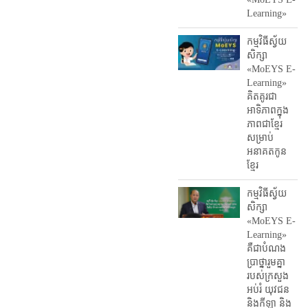
Learning»
កម្មវិធីស្វ័យ
សិក្សា
«MoEYS E-
Learning»
គិតគូរជា
អាទិភាពក្នុង
ភាពជាខ្មែរ
សម្រាប់
អនាគតកូន
ខ្មែរ
កម្មវិធីស្វ័យ
សិក្សា
«MoEYS E-
Learning»
គឺជាបំណង
ប្រាថ្នារួមគ្នា
របស់ក្រសួង
អប់រំ​ យុវជន
និងកីឡា និង