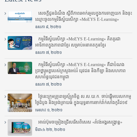
សេចក្តីជូនដំណឹង ស្តី​ពីភាព​រអាក់រអួល​ក្នុងការ​ទាញ​យក និង​ចុះ​
ឈ្មោះ​ចូល​កម្មវិធី​ស្វ័យសិក្សា «MoEYS E-Learning»
ឧសភា ៨, ២០២១
កម្មវិធីស្វ័យសិក្សា «MoEYS E-Learning» គិតគូរជា
អាទិភាពក្នុងភាពជាខ្មែរ សម្រាប់អនាគតកូនខ្មែរ
ឧសភា ៧, ២០២១
កម្មវិធីស្វ័យសិក្សា «MoEYS E-Learning» គឺជាបំណង
ប្រាថ្នារួមគ្នារបស់ក្រសួងអប់រំ​ យុវជន និងកីឡា និងសហភាព
សហព័ន្ធយុវជនកម្ពុជា
ឧសភា ៧, ២០២១
ថ្ងៃនេះក្រុមគ្រូពេទ្យស្ម័គ្រចិត្ត ស.ស.យ.ក. ចាប់ផ្តើមបេសកកម្ម
ថ្ងៃដំបូង និងទ្រង់ទ្រាយធំ ក្នុងយុទ្ធនាការចាក់វ៉ាក់សាំងកូវីដ១៩
មេសាil ១, ២០២១
អាល់ប៊ុមចម្រៀងជ្រើសរើសពិសេស «រាំវង់អង្គរសង្ក្រាន្ត»
មិនាch ២២, ២០២១