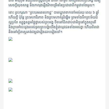
ជាតិ មាតុភូមិ និងប្រជារាស្រ្តជាកូន ជាចៅ ចៅទួត ចៅលួតរបស់ព្រះអង្គ ដើម្បី
សេចក្ដីសុខសាន្ត និងភាពរុងរឿងរីកចម្រើននៃប្រជាជាតិកម្ពុជាទាំងមូល។
ទោះ ព្រះ​ករុណា “ព្រះបរមរតនកោដ្ឋ” បានឃ្លាតចាកទៅអស់រយៈពេល ៦ ឆ្នាំ
ហើយក្ដី ប៉ុន្តែ ព្រះមហាវីរភាព និងព្រះមហាគំរូដ៏ឆ្នើម ព្រម​ទាំង​​​ទឹក​ព្រះទ័យ​​ដ៏
ល្អ​ប្រពៃ ឧត្តុង្គ​ឧត្តម​ថ្លៃថ្លា​របស់ព្រះអង្គ ឋិតនៅដិតជាប់ជានិច្ចនៅក្នុងស្មារតី
និងក្រអៅ​បេះដូងរបស់​ទូលព្រះបង្គំ​យើង​ខ្ញុំ​ជា​យុវជន​ទាំងអស់​គ្នា ហើយ​ពិត​ជា
នឹង​នៅស្ថិត​ស្ថេរ​គង់វង្ស​ជារៀង​ដរាបរៀង​ទៅ។