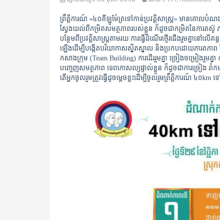
ព្រឹត្តិការណ៍ «៤០​គីឡូម៉ែត្រ​​​​ទៅកាន់​ប្រវត្តិសាស្ត្រ» មានគោលប
ស្វែង​​យល់ពីកម្រិតសមត្ថភាពរបស់ខ្លួន ក៏ដូចជាកម្រិត
នៃការ
តស៊ូ
​
ភ
បន្ថែម​ពីប្រវត្តិសាស្ត្រ
តាម
រយៈ
ការធ្វើដំណើរ
ថ្មើរជើង
រួមគ្នា
នៅលើគន្
ឡើង​ដើម្បីបង្កើតបរិយាកាសស្និតស្នាល និងប្រកបដោយភារតភាព 
កសាង​ក្រុម
(Team Building)
ការដើររួមគ្នា
​
ច្រៀងចម្រៀងរួមគ្នា 
បញ្ចេញ
សមត្ថភាព ទេពកោសល្យ
ផ្ទាល់ខ្លួន ក៏ដូចជាការច្រៀង រាំកម
តើអ្នកចូលរួម​ត្រូវធ្វើដូចម្តេចខ្លះដើម្បីចូលរួមព្រឹត្តិការណ៍ ៤០km ទៅ