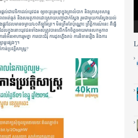
ំណងផ្តល់ជាវេទិកាដល់យុវជន ឲ្យ
ចេះ
រួបរួម
គ្នាក្នុងគ្រាលំបាក និងគ្រា​សុខសាន្ត
ាពអត់ធ្មត់ និងសមត្ថភាពដោះស្រាយបញ្ហាជាក់ស្តែង រួមជាមួយ​​ការស្វែងយល់​
លង
ផ្លូវដែលមានចម្ងាយ៤០គីឡូម៉ែត្រ។ មិន​ត្រឹមតែ​ប៉ុណ្ណោះ ព្រឹត្តិការណ៍
នេះ គឺធ្វើ​
ដែលក្នុងនោះ
យុវជនទាំងអស់
ត្រូវបាន
លើក
ទឹក
ចិត្ត​អោយ​មាន​សកម្មភាព​
ការ
ចំអិន
អាហាររួមគ្នា ការបោះ​ជំរុំ ការដុតភ្លើងគប់ ការនិទានរឿង និងការ
L
្សាន្តផ្សេងៗ។
កាន់ប្រវត្តិសាស្រ្ត?