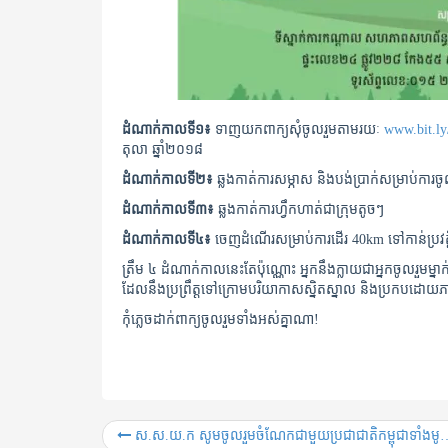
ដំណាក់កាលទី១៖
ទាញយកពាក្យសុំចូលរួមតាមរយៈ
www.bit.l
តុលា ឆ្នាំ២០១៨
ដំណាក់កាលទី២៖
ឆ្លងកាត់ការសម្ភាស និងបង់ប្រាក់សម្រាប់ការចូ
ដំណាក់កាលទី៣៖
ឆ្លងកាត់ការហ្វឹកហាត់ជាក្រុមតូចៗ
ដំណាក់កាលទី៤៖
ចេញដំណើរសម្រាប់ការដើរ 40km ទៅកាន់ប្រវត្តិ
ត្រឹម ៤ ដំណាក់កាលនេះតែប៉ុណ្ណោះ អ្នកនឹងក្លាយជាអ្នកចូលរួមម្ន
ដែលនឹងប្រព្រឹត្តទៅក្រោមបរិយាកាសស្និតស្នាល និងប្រកបដោយភ
កុំភ្លេចដាក់ពាក្យចូលរួមទាំងអស់គ្នាណា!
ស.ស.យ.ក សូមចូលរួម​ចំណែក​ជាមួយ​ប្រជាជាតិ​កម្ពុជា​ទាំងមូល​ក្នុងពិធី​គោរព​ព្រះវិញ្ញាណក្ខន្ធ ​ព្រះករុណាព្រះបាទសម្តេច ព្រះនរោត្តម សីហនុ “ព្រះបរមរតនកោដ្ឋ”