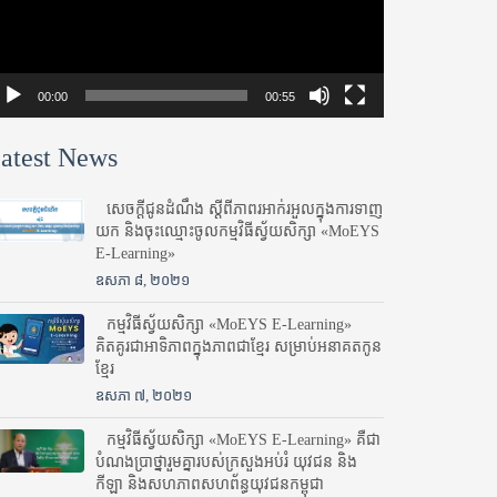
00:00
00:55
atest News
សេចក្តីជូនដំណឹង ស្តី​ពីភាព​រអាក់រអួល​ក្នុងការ​ទាញ​
យក និង​ចុះ​ឈ្មោះ​ចូល​កម្មវិធី​ស្វ័យសិក្សា «MoEYS
E-Learning»
ឧសភា ៨, ២០២១
កម្មវិធីស្វ័យសិក្សា «MoEYS E-Learning»
គិតគូរជាអាទិភាពក្នុងភាពជាខ្មែរ សម្រាប់អនាគតកូន
ខ្មែរ
ឧសភា ៧, ២០២១
កម្មវិធីស្វ័យសិក្សា «MoEYS E-Learning» គឺជា
បំណងប្រាថ្នារួមគ្នារបស់ក្រសួងអប់រំ​ យុវជន និង
កីឡា និងសហភាពសហព័ន្ធយុវជនកម្ពុជា