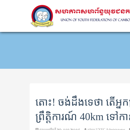
តោះ! ចង់ដឹងទេថា តើអ្នកត្រូ
ព្រឹត្តិការណ៍ 40km ទៅកាន់ប
ផ្សាយនៅថ្ងៃទី
២៤ តុលា ២០១៨
ដោយ
UYFC Administrator