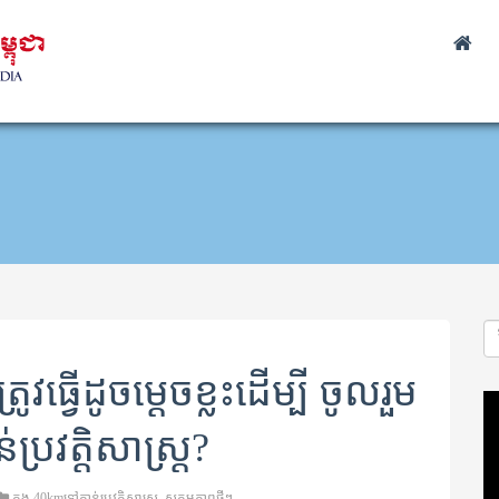
វធ្វើដូចម្តេចខ្លះដើម្បី ចូលរួម
Vi
Pl
្រវត្តិសាស្រ្ត?
ក្នុង
40kmទៅកាន់ប្រវត្តិសាស្ត្រ
,
សកម្មភាពថ្មីៗ