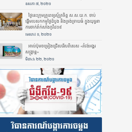
ឧសភា ៧, ២០២១
ថ្ងៃនេះក្រុមគ្រូពេទ្យស្ម័គ្រចិត្ត ស.ស.យ.ក. ចាប់
ផ្តើមបេសកកម្មថ្ងៃដំបូង និងទ្រង់ទ្រាយធំ ក្នុងយុទ្ធនា
ការចាក់វ៉ាក់សាំងកូវីដ១៩
មេសាil ១, ២០២១
អាល់ប៊ុមចម្រៀងជ្រើសរើសពិសេស «រាំវង់អង្គរ
សង្ក្រាន្ត»
មិនាch ២២, ២០២១