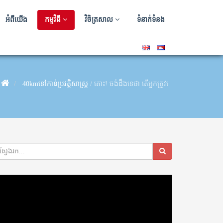
អំពីយើង
កម្មវិធី
វិចិត្រសាល
ទំនាក់ទំនង
40kmទៅកាន់ប្រវត្តិសាស្ត្រ
/
តោះ! ចង់ដឹងទេថា តើអ្នកត្រូវធ្វើដូចម្តេចខ្លះដើម្បី ចូ
deo
ayer