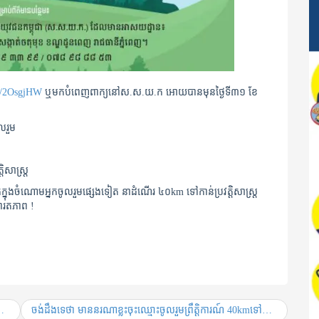
y/2OsgjHW
ឬមកបំពេញពាក្យនៅស.ស.យ.ក អោយបានមុនថ្ងៃទី៣១ ខែ
លរួម
សាស្រ្ត
ាក់ក្នុងចំណោមអ្នកចូលរួមផ្សេងទៀត នាដំណើរ ៤០km ទៅកាន់ប្រវត្តិសាស្រ្ត
ារតភាព !
ចង់ដឹងទេ​ថា មាន​នរណា​ខ្លះ​ចុះ​ឈ្មោះ​ចូលរួម​ព្រឹត្ដិការណ៍ 40kmទៅកាន់ប្រវត្ដិសាស្រ្ដ?​