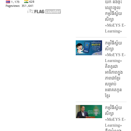
យក និង​ចុះ​
ឈ្មោះ​ចូល​
កម្មវិធី​ស្វ័យ
សិក្សា
«MoEYS E-
Learning»
កម្មវិធីស្វ័យ
សិក្សា
«MoEYS E-
Learning»
គិតគូរជា
អាទិភាពក្នុង
ភាពជាខ្មែរ
សម្រាប់
អនាគតកូន
ខ្មែរ
កម្មវិធីស្វ័យ
សិក្សា
«MoEYS E-
Learning»