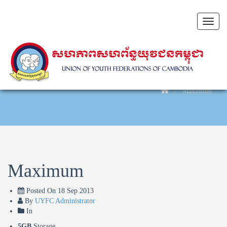
Toggl
naviga
Maximum
Maximum
Posted On
18 Sep 2013
By
UYFC Administrator
In
5GB
Storage