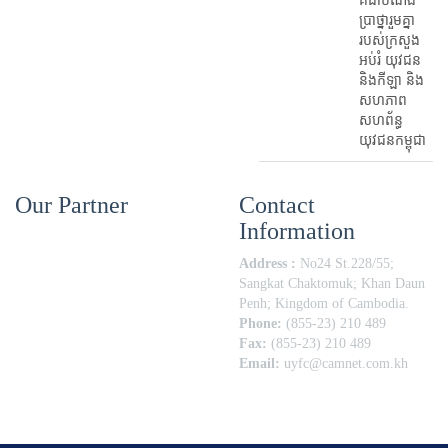
គឺជាបំណង
ប្រាថ្នារួមគ្នា
របស់ក្រសួង
អប់រំ​ យុវជន
និងកីឡា និង
សហភាព
សហព័ន្ធ
យុវជនកម្ពុជា
Our Partner
Contact
Information
Address :
No24 St.228/55;
Sangkat Chaktomuk; Khan Daun
Penh; Kingdom of Cambodia.
Phone:
(855-23) 210 489
Fax:
(855-23) 210 489
Email:
uyfc@camnet.com.kh