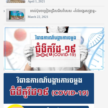
April 1, 2021
អាល់ប៊ុមចម្រៀងជ្រើសរើសពិសេស «រាំវង់អង្គរសង្ក្រាន្ត»
March 22, 2021