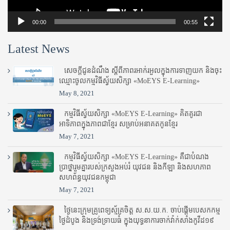
00:00
00:55
Latest News
សេចក្តីជូនដំណឹង ស្តី​ពីភាព​រអាក់រអួល​ក្នុងការ​ទាញ​យក និង​ចុះ​
ឈ្មោះ​ចូល​កម្មវិធី​ស្វ័យសិក្សា «MoEYS E-Learning»
May 8, 2021
កម្មវិធីស្វ័យសិក្សា «MoEYS E-Learning» គិតគូរជា
អាទិភាពក្នុងភាពជាខ្មែរ សម្រាប់អនាគតកូនខ្មែរ
May 7, 2021
កម្មវិធីស្វ័យសិក្សា «MoEYS E-Learning» គឺជាបំណង
ប្រាថ្នារួមគ្នារបស់ក្រសួងអប់រំ​ យុវជន និងកីឡា និងសហភាព
សហព័ន្ធយុវជនកម្ពុជា
May 7, 2021
ថ្ងៃនេះក្រុមគ្រូពេទ្យស្ម័គ្រចិត្ត ស.ស.យ.ក. ចាប់ផ្តើមបេសកកម្ម
ថ្ងៃដំបូង និងទ្រង់ទ្រាយធំ ក្នុងយុទ្ធនាការចាក់វ៉ាក់សាំងកូវីដ១៩