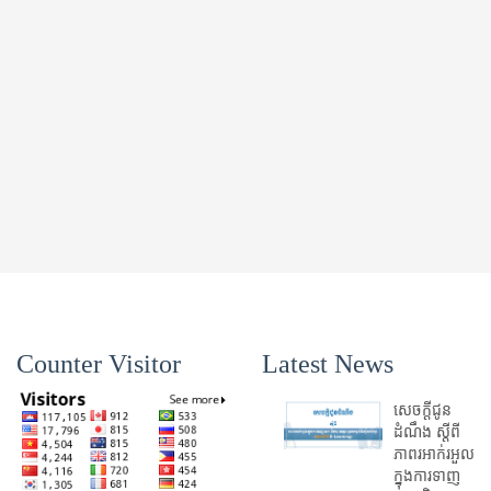
Counter Visitor
Latest News
សេចក្តីជូន
ដំណឹង ស្តី​ពី
ភាព​រអាក់រអួល​
ក្នុងការ​ទាញ​