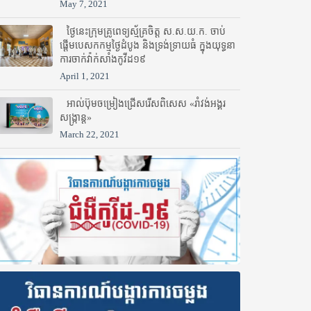
May 7, 2021
ថ្ងៃនេះក្រុមគ្រូពេទ្យស្ម័គ្រចិត្ត ស.ស.យ.ក. ចាប់
ផ្តើមបេសកកម្មថ្ងៃដំបូង និងទ្រង់ទ្រាយធំ ក្នុងយុទ្ធនា
ការចាក់វ៉ាក់សាំងកូវីដ១៩
April 1, 2021
អាល់ប៊ុមចម្រៀងជ្រើសរើសពិសេស «រាំវង់អង្គរ
សង្ក្រាន្ត»
March 22, 2021