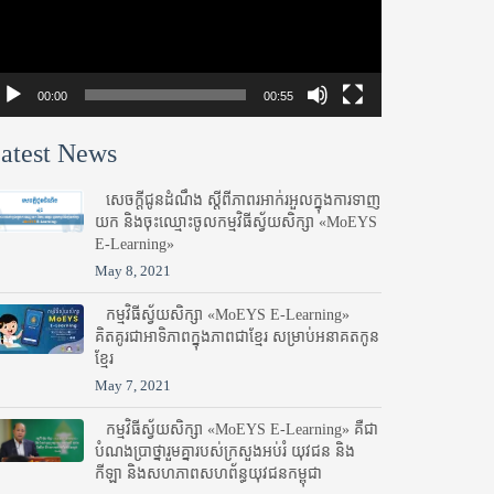
00:00
00:55
atest News
សេចក្តីជូនដំណឹង ស្តី​ពីភាព​រអាក់រអួល​ក្នុងការ​ទាញ​
យក និង​ចុះ​ឈ្មោះ​ចូល​កម្មវិធី​ស្វ័យសិក្សា «MoEYS
E-Learning»
May 8, 2021
កម្មវិធីស្វ័យសិក្សា «MoEYS E-Learning»
គិតគូរជាអាទិភាពក្នុងភាពជាខ្មែរ សម្រាប់អនាគតកូន
ខ្មែរ
May 7, 2021
កម្មវិធីស្វ័យសិក្សា «MoEYS E-Learning» គឺជា
បំណងប្រាថ្នារួមគ្នារបស់ក្រសួងអប់រំ​ យុវជន និង
កីឡា និងសហភាពសហព័ន្ធយុវជនកម្ពុជា