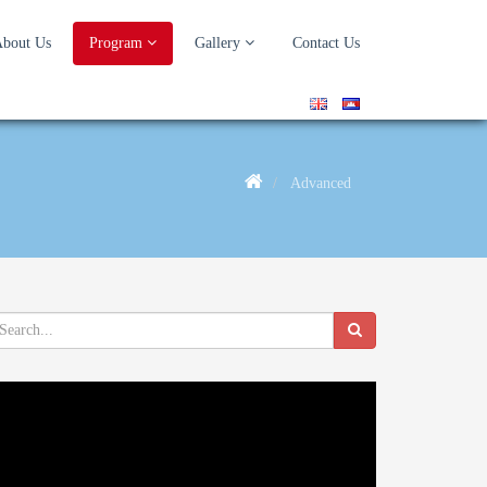
bout Us
Program
Gallery
Contact Us
Advanced
deo
ayer