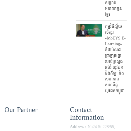
សម្រាប់
អនាគតកូន
ខ្មែរ
កម្មវិធីស្វ័យ
សិក្សា
«MoEYS E-
Learning»
គឺជាបំណង
ប្រាថ្នារួមគ្នា
របស់ក្រសួង
អប់រំ​ យុវជន
និងកីឡា និង
សហភាព
សហព័ន្ធ
យុវជនកម្ពុជា
Our Partner
Contact
Information
Address :
No24 St.228/55;