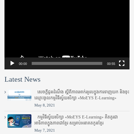
Video
Player
00:00
00:55
Latest News
សេចក្តីជូនដំណឹង ស្តី​ពីភាព​រអាក់រអួល​ក្នុងការ​ទាញ​យក និង​ចុះ​
ឈ្មោះ​ចូល​កម្មវិធី​ស្វ័យសិក្សា «MoEYS E-Learning»
May 8, 2021
កម្មវិធីស្វ័យសិក្សា «MoEYS E-Learning» គិតគូរជា
អាទិភាពក្នុងភាពជាខ្មែរ សម្រាប់អនាគតកូនខ្មែរ
May 7, 2021