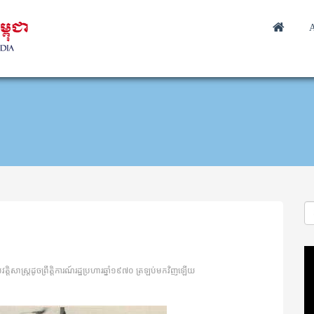
A
Vi
Pl
្រវត្តិសាស្ត្រដូចព្រឹត្តិការណ៍រដ្ឋប្រហារឆ្នាំ១៩៧០ ត្រឡប់មកវិញឡើយ