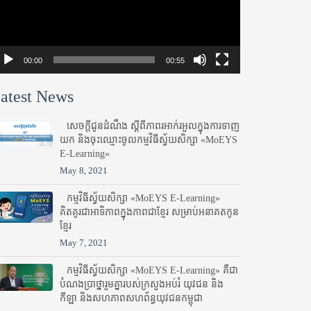
00:00
00:55
atest News
សេចក្តីជូនដំណឹង ស្តី​ពីភាព​រអាក់រអួល​ក្នុងការ​ទាញ​
យក និង​ចុះ​ឈ្មោះ​ចូល​កម្មវិធី​ស្វ័យសិក្សា «MoEYS
E-Learning»
May 8, 2021
កម្មវិធីស្វ័យសិក្សា «MoEYS E-Learning»
គិតគូរជាអាទិភាពក្នុងភាពជាខ្មែរ សម្រាប់អនាគតកូន
ខ្មែរ
May 7, 2021
កម្មវិធីស្វ័យសិក្សា «MoEYS E-Learning» គឺជា
បំណងប្រាថ្នារួមគ្នារបស់ក្រសួងអប់រំ​ យុវជន និង
កីឡា និងសហភាពសហព័ន្ធយុវជនកម្ពុជា