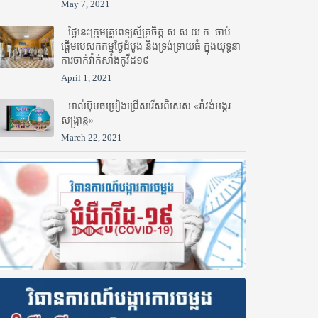
May 7, 2021
ថ្ងៃនេះក្រុមគ្រូពេទ្យស្ម័គ្រចិត្ត ស.ស.យ.ក. ចាប់
ផ្តើមបេសកកម្មថ្ងៃដំបូង និងទ្រង់ទ្រាយធំ ក្នុងយុទ្ធនា
ការចាក់វ៉ាក់សាំងកូវីដ១៩
April 1, 2021
អាល់ប៊ុមចម្រៀងជ្រើសរើសពិសេស «រាំវង់អង្គរ
សង្ក្រាន្ត»
March 22, 2021