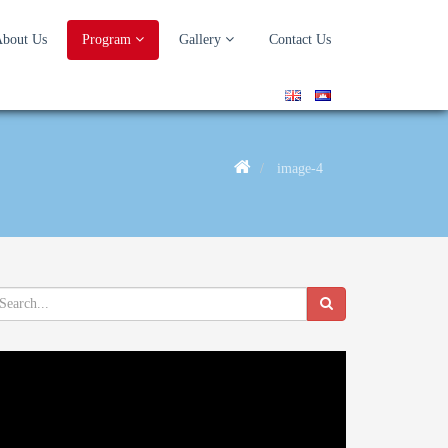
bout Us
Program
Gallery
Contact Us
image-4
deo
ayer