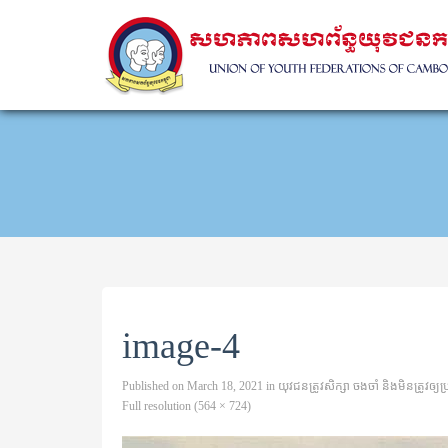
image-4
Published on
March 18, 2021
in
យុវជនត្រូវសិក្សា ចងចាំ និងមិនត្រូវឲ្យប
Full resolution (564 × 724)