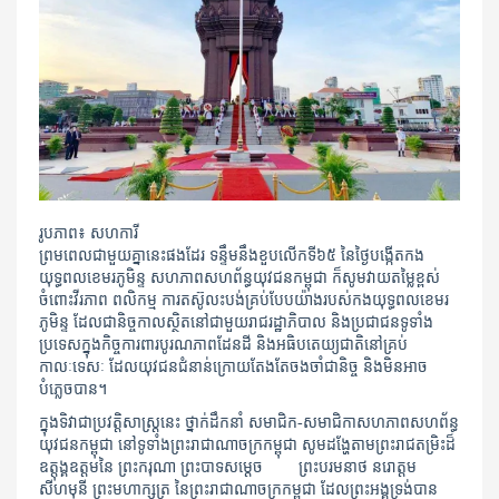
រូបភាព៖ សហការី​
ព្រមពេលជាមួយគ្នានេះផងដែរ ទន្ទឹមនឹងខួបលើកទី៦៥ នៃថ្ងៃបង្កើតកង
យុទ្ធពលខេមរភូមិន្ទ សហភាព​សហព័ន្ធយុវជនកម្ពុជា ក៏​សូម​វាយ​តម្លៃ​ខ្ពស់
ចំពោះវីរភាព ពលិកម្ម ការតស៊ូលះបង់គ្រប់បែបយ៉ាងរបស់​កង​យុទ្ធពល​ខេមរ
ភូមិន្ទ ដែល​ជានិច្ចកាល​ស្ថិតនៅ​ជាមួយ​រាជរដ្ឋាភិបាល និងប្រជាជន​ទូទាំង
ប្រទេស​ក្នុង​កិច្ចការពារបូរណភាព​ដែនដី និងអធិបតេយ្យជាតិនៅគ្រប់
កាលៈទេសៈ ដែលយុវជន​​ជំនាន់​ក្រោយតែងតែចងចាំ​ជានិច្ច និងមិនអាច
បំភ្លេចបាន។
ក្នុងទិវាជាប្រវត្តិសាស្ត្រនេះ ថ្នាក់ដឹកនាំ សមាជិក-សមាជិកា​សហភាពសហព័ន្ធ
យុវជន​កម្ពុជា នៅទូទាំងព្រះរាជាណាចក្រកម្ពុជា សូម​ដង្ហែ​តាម​​ព្រះរាជតម្រិះ​ដ៏
ឧត្តុង្គឧត្តមនៃ ព្រះករុណា ព្រះបាទ​សម្តេច ព្រះបរមនាថ នរោត្តម
សីហមុនី ព្រះមហាក្សត្រ នៃ​ព្រះរាជាណាចក្រកម្ពុជា ដែលព្រះអង្គទ្រង់​បាន