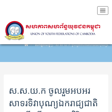
Toggl
naviga
សកម្មភាពថ្មីៗ
/
ស.ស.យ.ក ចូល​រួម​អបអរសាទរ​ទិវា​បុណ្យ​ឯករាជ
ស.ស.យ.ក ចូល​រួម​អបអរ
សាទរ​ទិវា​បុណ្យ​ឯករាជ្យ​ជាតិ​