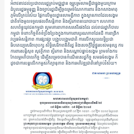
អំពាវនាវ​ដល់​ប្រជាពលរដ្ឋ​គ្រប់មជ្ឈដ្ឋាន ឲ្យរួបរួមសាមគ្គីជាធ្លុងមួយក្រោម​
ដំបូល​រដ្ឋធម្ម​នុញ្ញ និងច្បាប់រដ្ឋដើម្បី​ចូលរួមចំណែកការពារ និងកសាងមាតុ
ភូមិលើគ្រប់វិស័យ ផ្អែកលើមូលដ្ឋាន​សាមគ្គីភាព ក្នុង​ស្ថានភាពដែលសង្គម​
ជាតិ​​ទាំងមូល​ទទួលផលពីសន្តិភាព និងស្ថិរភាពនយោបាយ។ សហភាព
សហព័ន្ធ​យុវជន​កម្ពុជា សូមគោរព​កោត​សរសើរ​ផងដែរ ដល់​រាជរដ្ឋាភិបាល
កម្ពុជា ចំពោះកិច្ចខិតខំប្រឹងប្រែងក្នុងការការពារបូរណភាពដែនដី ការពង្រីក​
វប្បធម៌សន្តិភាព ការផ្សះផ្សា បង្រួប​បង្រួម​ជាតិ ​ការលើកស្ទួយលទ្ធិប្រជា
ធិបតេយ្យសេរីពហុបក្ស សិទ្ធិសេរីភាពនីតិរដ្ឋ និង​សេចក្តី​ថ្លៃថ្នូររបស់មនុស្ស ការ
ការពារសន្តិសុខ សុវត្ថិភាព ស្ថិរភាព និងសណ្តាប់ធ្នាប់សង្គម ព្រមទាំងការ
កែលម្អ​អភិបាលកិច្ច ដើម្បីសម្រេចបានកំណើនសេដ្ឋកិច្ច សមធម៌សង្គម ក៏
ដូចជាការបន្ត​លើក​កម្ពស់​កិត្យានុភាព និងការអភិវឌ្ឍជាតិនៅគ្រប់វិស័យ។