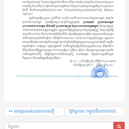
សារស្វាគមន៍បវេសនកាលថ្មី ឆ្នាំ២០១៨ – ២០១៩
ថ្ងៃស្អែកនេះ​ កម្ពុជានឹងកាន់កាប់​ឯតទគ្គកម្ម​​​ពិភព​​លោក​ថ្មី​មួយ​ទៀត​​