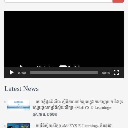
Video
Player
00:00
00:55
Latest News
សេចក្តីជូនដំណឹង ស្តី​ពីភាព​រអាក់រអួល​ក្នុងការ​ទាញ​យក និង​ចុះ​
ឈ្មោះ​ចូល​កម្មវិធី​ស្វ័យសិក្សា «MoEYS E-Learning»
ឧសភា ៨, ២០២១
កម្មវិធីស្វ័យសិក្សា «MoEYS E-Learning» គិតគូរជា