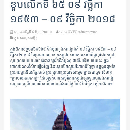
ខួប​លើក​ទី ៦៥ ០៩ វិច្ឆិកា
១៩៥៣ – ០៩ វិច្ឆិកា ២០១៨
ផ្សាយនៅថ្ងៃទី
៩ វិច្ឆកា ២០១៨
ដោយ
UYFC Administrator
ក្នុង
សកម្មភាពថ្មីៗ
ក្នុងឱកាសខួបលើកទី៦៥ ទិវាបុណ្យឯករាជ្យជាតិ ០៩ វិច្ឆិកា ១៩៥៣ – ០៩
វិច្ឆិកា ២០១៨ នៃព្រះរាជា​ណាចក្រ​កម្ពុជា សហភាព​សហព័ន្ធយុវជនកម្ពុជា
សូមចូលរួមអបអរសាទរ​ជា​ឱឡារិកទិវាបុណ្យជាតិ​ដ៏អធិកអធមនេះ ក្នុង
គោលបំណងរំលឹកឡើងវិញ និងបន្ត​លើក​ស្ទួយ​វីរភាពដ៏ថ្លៃថ្លា ឧត្តុង្គឧត្តម​​នៃ
ព្រះរាជ​បូជនីយ​កិច្ចរបស់ ព្រះករុណាព្រះបាទសម្តេច ព្រះនរោត្តម សីហនុ
“ព្រះបរមរតនកោដ្ឋ” ដែលទ្រង់បាន​​តស៊ូរំដោះកម្ពុជា​ឲ្យទទួល​បាន​ឯករាជ្យ
ពេញលេញពី​អាណា​និគមនិយមបារាំងនៅថ្ងៃទី០៩ ខែវិច្ឆិកា ឆ្នាំ១៩៥៣។