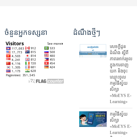
ចំនួនអ្នកទស្សនា
ដំណឹងថ្មីៗ
សេចក្តីជូន
ដំណឹង ស្តី​ពី
ភាព​រអាក់រអួល​
ក្នុងការ​ទាញ​
យក និង​ចុះ​
ឈ្មោះ​ចូល​
កម្មវិធី​ស្វ័យ
សិក្សា
«MoEYS E-
Learning»
កម្មវិធីស្វ័យ
សិក្សា
«MoEYS E-
Learning»