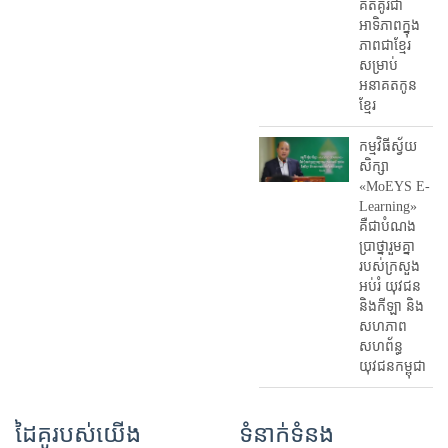
គិតគូរជា
អាទិភាពក្នុង
ភាពជាខ្មែរ
សម្រាប់
អនាគតកូន
ខ្មែរ
កម្មវិធីស្វ័យ
សិក្សា
«MoEYS E-
Learning»
គឺជាបំណង
ប្រាថ្នារួមគ្នា
របស់ក្រសួង
អប់រំ​ យុវជន
និងកីឡា និង
សហភាព
សហព័ន្ធ
យុវជនកម្ពុជា
ដៃគូរបស់យើង
ទំនាក់ទំនង