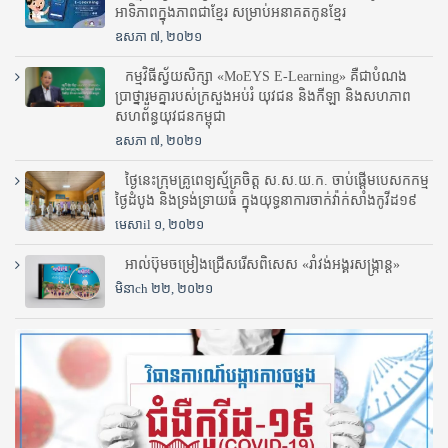
អាទិភាពក្នុងភាពជាខ្មែរ សម្រាប់អនាគតកូនខ្មែរ
ឧសភា ៧, ២០២១
កម្មវិធីស្វ័យសិក្សា «MoEYS E-Learning» គឺជាបំណង
ប្រាថ្នារួមគ្នារបស់ក្រសួងអប់រំ​ យុវជន និងកីឡា និងសហភាព
សហព័ន្ធយុវជនកម្ពុជា
ឧសភា ៧, ២០២១
ថ្ងៃនេះក្រុមគ្រូពេទ្យស្ម័គ្រចិត្ត ស.ស.យ.ក. ចាប់ផ្តើមបេសកកម្ម
ថ្ងៃដំបូង និងទ្រង់ទ្រាយធំ ក្នុងយុទ្ធនាការចាក់វ៉ាក់សាំងកូវីដ១៩
មេសាil ១, ២០២១
អាល់ប៊ុមចម្រៀងជ្រើសរើសពិសេស «រាំវង់អង្គរសង្ក្រាន្ត»
មិនាch ២២, ២០២១