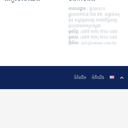
អាសយដ្ឋាន :
ផ្ទះលេខ24
ផ្លូវលេខ២២៨ កែង ៥៥; សង្កាត់ចតុ
មុខ ខណ្ឌដូនពេញ រាជជានីភ្នំពេញ
ព្រះរាជាណាចក្រកម្ពុជា
ទូរស័ព្ទ:
(៨៥៥-២៣) ២១០ ៤៨៩
ទូរសារ:
(៨៥៥-២៣) ២១០ ៤៨៩
អ៊ីម៉េល:
uyfc@camnet.com.kh
ទំព័រដើម
អំពីយើង