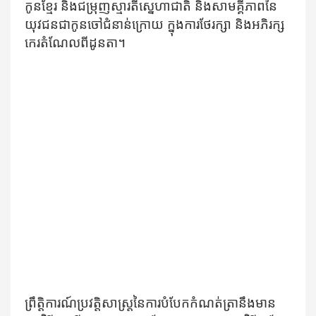
កូនខ្មែរ និង​ជម្រុញ​ស្មារតី​ស្នេហា​ជាតិ និង​​សាមគ្គី​ភាព​​​នៃ​​
យុវជន​​​ជា​​កូន​​ចៅ​​ជំនាន់​​ក្រោយ ក្នុង​ការ​ថែរក្សា និងអភិរក្ស​
កេរ​តំណែល​ពីដូនតា។
ព្រឹត្តិការណ៍ប្រវត្តិសាស្ត្រនៃការបំបែកកំណត់ត្រានឹងមាន