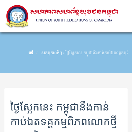
សកម្មភាពថ្មីៗ
/
ថ្ងៃស្អែកនេះ​ កម្ពុជានឹងកាន់កាប់​ឯតទគ្គកម្ម​​​ពិភ
ថ្ងៃស្អែកនេះ​ កម្ពុជានឹងកាន់
កាប់​ឯតទគ្គកម្ម​​​ពិភព​​លោក​ថ្មី​