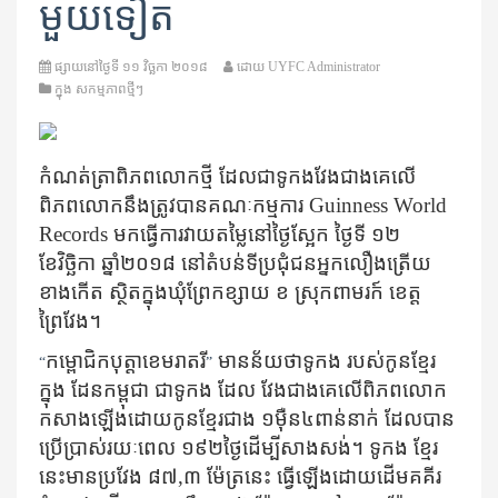
មួយ​ទៀត​​
ផ្សាយនៅថ្ងៃទី
១១ វិច្ឆកា ២០១៨
ដោយ
UYFC Administrator
ក្នុង
សកម្មភាពថ្មីៗ
កំណត់ត្រាពិភពលោកថ្មី ដែលជា
ទូកងវែងជាងគេលើ
ពិភពលោក
នឹងត្រូវបានគណៈកម្មការ
Guinness World
Records
មកធ្វើការវាយតម្លៃ​នៅថ្ងៃស្អែក ថ្ងៃទី ១២
ខែវិច្ឆិកា ឆ្នាំ២០១៨ នៅតំបន់ទីប្រជុំជនអ្នកលឿងត្រើយ
ខាងកើត ស្ថិត​ក្នុង​ឃុំ​ព្រែកខ្សាយ ខ ស្រុកពាមរក៍ ខេត្ត
ព្រៃវែង។
កម្ពោជិកបុត្តាខេមរាតរី
មានន័យថាទូកង របស់កូនខ្មែរ
“
”
ក្នុង ដែន​កម្ពុជា ជាទូកង ដែល វែង​ជាង​គេ​លើ​ពិភពលោក
កសាង​ឡើង​ដោយ​កូន​ខ្មែរ​ជាង ១ម៉ឺន​៤ពាន់នាក់ ដែល​បាន​
ប្រើ​ប្រាស់​រយៈពេល ១៩២ថ្ងៃ​ដើម្បី​សាង​សង់។ ទូកង ខ្មែរ​
នេះ​មាន​ប្រវែង​ ៨៧
,
៣ ​ម៉ែត្រនេះ ធ្វើ​ឡើង​ដោយដើម​គគីរ