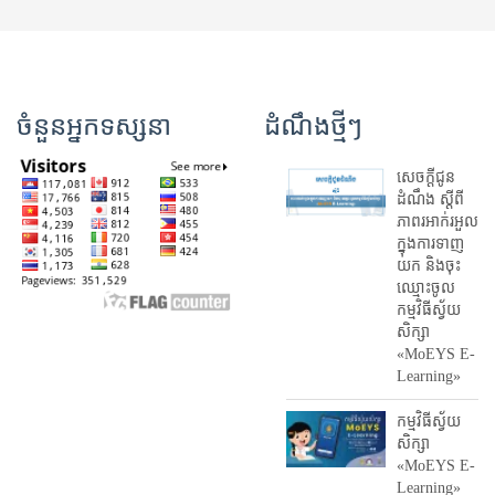
ចំនួនអ្នកទស្សនា
ដំណឹងថ្មីៗ
សេចក្តីជូន
ដំណឹង ស្តី​ពី
ភាព​រអាក់រអួល​
ក្នុងការ​ទាញ​
យក និង​ចុះ​
ឈ្មោះ​ចូល​
កម្មវិធី​ស្វ័យ
សិក្សា
«MoEYS E-
Learning»
កម្មវិធីស្វ័យ
សិក្សា
«MoEYS E-
Learning»