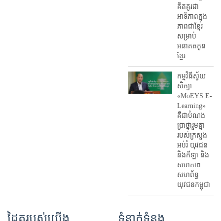
គិតគូរជា
អាទិភាពក្នុង
ភាពជាខ្មែរ
សម្រាប់
អនាគតកូន
ខ្មែរ
កម្មវិធីស្វ័យ
សិក្សា
«MoEYS E-
Learning»
គឺជាបំណង
ប្រាថ្នារួមគ្នា
របស់ក្រសួង
អប់រំ​ យុវជន
និងកីឡា និង
សហភាព
សហព័ន្ធ
យុវជនកម្ពុជា
ដៃគូរបស់យើង
ទំនាក់ទំនង