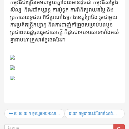
កម្មវិធីជា​ច្រើន​អម​ជាមួយ​គ្នាដែល​មាន​ដូចជា កម្មវិធីសម្តែង
សិល្បៈ និង​របាំ​​កម្សាន្ត ការអុំទូក ការពិនិត្យ​វាយតម្លៃ និង
ប្រកាស​លទ្ធផល ពិធី​ប្រណាំង​ទូកង​​ខេត្តព្រៃវែង រួម​ជាមួយ​
ការ​ប្រគំ​តន្រ្តី​កម្សាន្ត និង​ការ​​​បាញ់​​កាំ​ជ្រួច​សម្រាប់​បងប្អូន​
ប្រជាពលរដ្ឋ​​ចូល​រួម​​ជាសាក្សី ក៏ដូចជា​​អប​​អរ​សាទរ​​ទាំង​អស់​
គ្នាជា​​មហាគ្រួសារ​​ខ្មែរ​​ផ​ងដែរ។
ស.ស.យ.ក ចូល​រួម​អបអរសាទរ​ទិវា​បុណ្យ​ឯករាជ្យ​ជាតិ​ខួប​លើក​ទី ៦៥ ០៩ វិច្ឆិកា ១៩៥៣ – ០៩ វិច្ឆិកា ២០១៨
ជយោ កម្ពុជា​បាន​បំបែក​​កំណត់​ត្រា​​​ ទូក​ង វែង​​ជាង​​គេលើ​​ពិភពលោក