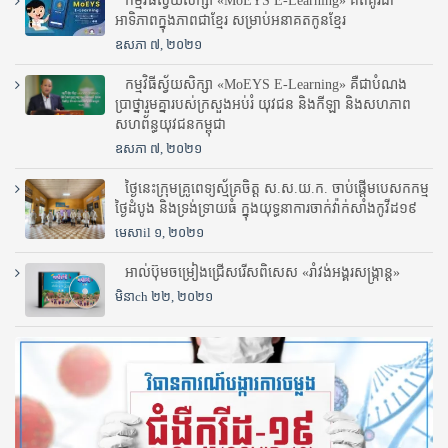
កម្មវិធីស្វ័យសិក្សា «MoEYS E-Learning» គិតគូរជា
អាទិភាពក្នុងភាពជាខ្មែរ សម្រាប់អនាគតកូនខ្មែរ
ឧសភា ៧, ២០២១
កម្មវិធីស្វ័យសិក្សា «MoEYS E-Learning» គឺជាបំណង
ប្រាថ្នារួមគ្នារបស់ក្រសួងអប់រំ​ យុវជន និងកីឡា និងសហភាព
សហព័ន្ធយុវជនកម្ពុជា
ឧសភា ៧, ២០២១
ថ្ងៃនេះក្រុមគ្រូពេទ្យស្ម័គ្រចិត្ត ស.ស.យ.ក. ចាប់ផ្តើមបេសកកម្ម
ថ្ងៃដំបូង និងទ្រង់ទ្រាយធំ ក្នុងយុទ្ធនាការចាក់វ៉ាក់សាំងកូវីដ១៩
មេសាil ១, ២០២១
អាល់ប៊ុមចម្រៀងជ្រើសរើសពិសេស «រាំវង់អង្គរសង្ក្រាន្ត»
មិនាch ២២, ២០២១