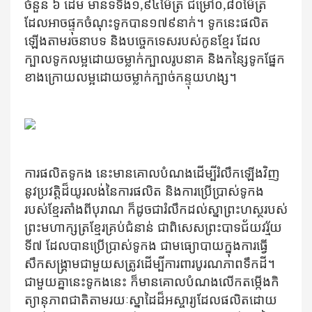
ចំនួន ៦ ដើម មានទ​ទឹង១
,
៩៤ម៉ែត្រ ជម្រៅ០
,
៨០ម៉ែត្រ
ដែល​អាច​ផ្ទុក​​ចំណុះ​​ទូក​​បាន​​១៧៩នាក់។ ទូកនេះ​ផលិត​
ឡើង​តាមរ​ចនាបទ និង​បច្ចេកទេសរបស់កូនខ្មែរ​ ដែល​
ក្បាល​ទូក​លម្អ​​ដោយ​​ចម្លាក់​​ក្បាល​​រូប​នាគ​ និង​​កន្សៃ​ទូកផ្នែក​
ខាង​ក្រោយ​លម្អ​ដោយ​ចម្លាក់​ក្បាច់​កន្ទុយហង្ស។
ការ​ផលិត​ទូកង នេះ​មានគោល​បំណង​ដើម្បីរំលឹក​ឡើង​វិញ​
នូវ​ប្រវត្តិ​ដ៏យូរ​លង់​នៃការ​ផលិត និង​ការ​ប្រើប្រាស់​ទូកង
របស់​​ខ្មែរ​​តាំង​​ពី​បុ​រាណ ក៏​​ដូចជា​​រំលឹក​ដល់​ស្នា​ព្រះហស្ថ​របស់​
ព្រះមហាក្សត្រ​ខ្មែរ​គ្រប់​ជំនាន់ ជា​ពិសេស​ព្រះ​បាទ​ជ័យ​វរ្ម័យ​
ទី៧ ដែល​​​បាន​​ប្រើ​ប្រាស់​ទូកង ជា​​​មធ្យោបាយ​​​​ក្នុង​​ការ​​​ធ្វើ​
សឹក​​សង្គ្រាម​​​ជាមួយ​​សត្រូវ​​ដើម្បី​​ការពារ​​បូរណ​ភាព​ទឹកដី។
ជាមួយគ្នា​នេះ​ទូកងនេះ ក៏មាន​​គោល​បំណង​​​លើក​​តម្កើង​កិ​
ត្យានុ​ភាព​​ជាតិ​តាម​រយៈ​ស្នាដៃ​ដ៏អស្ចារ្យ​ដែល​ផលិត​ដោយ​