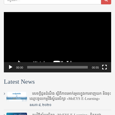
Video
Player
00:00
00:55
Latest News
សេចក្តីជូនដំណឹង ស្តី​ពីភាព​រអាក់រអួល​ក្នុងការ​ទាញ​យក និង​ចុះ​
ឈ្មោះ​ចូល​កម្មវិធី​ស្វ័យសិក្សា «MoEYS E-Learning»
ឧសភា ៨, ២០២១