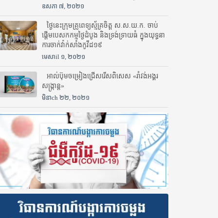
ឧសភា ៧, ២០២១
ថ្ងៃនេះក្រុមគ្រូពេទ្យស្ម័គ្រចិត្ត ស.ស.យ.ក. ចាប់
ផ្តើមបេសកកម្មថ្ងៃដំបូង និងទ្រង់ទ្រាយធំ ក្នុងយុទ្ធនា
ការចាក់វ៉ាក់សាំងកូវីដ១៩
មេសាil ១, ២០២១
អាល់ប៊ុមចម្រៀងជ្រើសរើសពិសេស «រាំវង់អង្គរ
សង្ក្រាន្ត»
មិនាch ២២, ២០២១