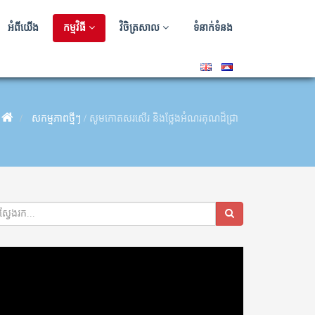
អំពីយើង
កម្មវិធី
វិចិត្រសាល
ទំនាក់ទំនង
សកម្មភាពថ្មីៗ
/
សូមកោតសរសើរ និងថ្លែងអំណរគុណដ៏ជ្រាលជ្រៅ និងស្មោះស្ម័គ
deo
ayer