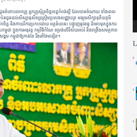
នចំពោះលោកគ្រូ អ្នកគ្រូស្ម័គ្រចិត្តខេត្តកំពង់ស្ពឺ ដែលបានចំណាយ ទាំងពេល
បង្រៀនបំប៉នជូនដល់សិស្សានុសិស្សត្រៀមប្រលងសញ្ញាបត្រ មធ្យមសិក្សាទុតិយភូមិ
ិត្ត និងកាយវិការប្រកបដោយ អត្ថន័យនេះ បង្ហាញនូវឆន្ទៈដ៏មោះមុតក្នុងការ
្ពុជា ក្នុងការអនុវត្ត កម្មវិធីកំណែ ទម្រង់លើវិស័យអប់រំ និងពង្រឹងសមត្ថភាព
្គម កម្ពុជាឱ្យកាន់តែ រឹងមាំថែមទៀត។
L