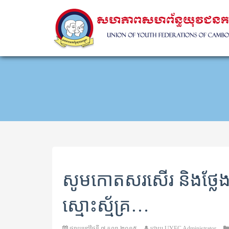
សូមកោតសរសើរ និងថ្លែង
ស្មោះស្ម័គ្រ…
ផ្សាយនៅថ្ងៃទី
៧ តុលា ២០១៥
ដោយ
UYFC Administrator