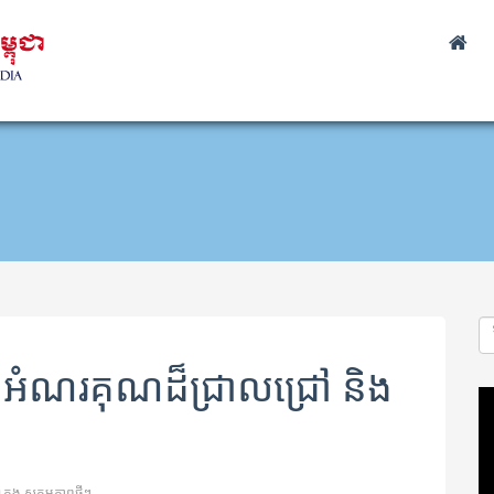
អំណរគុណដ៏ជ្រាលជ្រៅ និង
Vi
Pl
ក្នុង
សកម្មភាពថ្មីៗ