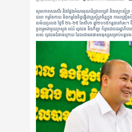
សូមកោតសរសើរ និងថ្លែងអំណរគុណដ៏ជ្រាលជ្រៅ និងស្មោះស្ម័គ្រ ជូ
វេលា កម្លាំងកាយ និងកម្លាំងចិត្តធ្វើជាគ្រូស្ម័គ្រចិត្តក្នុង ការ
សម័យប្រលង ថ្ងៃទី ២៤-២៥ ខែសីហា ឆ្នាំ២០១៥កន្លងទៅនេះ។ ទឹកច
ចូលរួមជាមួយក្រសួង អប់រំ យុវជន និងកីឡា ក៏ដូចជារាជរដ្ឋាភិបាលកម
របស់ យុវជនជំនាន់ក្រោយ ដែលជាធនធានមនុស្សសម្រាប់បន្តវេនសង