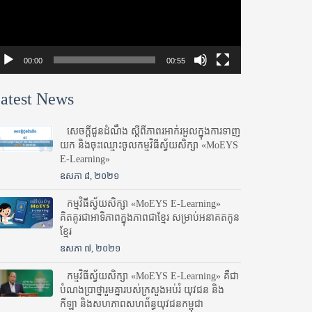
00:00
00:55
atest News
សេចក្តីជូនដំណឹង ស្តី​ពីភាព​រអាក់រអួល​ក្នុងការ​ទាញ​
យក និង​ចុះ​ឈ្មោះ​ចូល​កម្មវិធី​ស្វ័យសិក្សា «MoEYS
E-Learning»
ឧសភា ៨, ២០២១
កម្មវិធីស្វ័យសិក្សា «MoEYS E-Learning»
គិតគូរជាអាទិភាពក្នុងភាពជាខ្មែរ សម្រាប់អនាគតកូន
ខ្មែរ
ឧសភា ៧, ២០២១
កម្មវិធីស្វ័យសិក្សា «MoEYS E-Learning» គឺជា
បំណងប្រាថ្នារួមគ្នារបស់ក្រសួងអប់រំ​ យុវជន និង
កីឡា និងសហភាពសហព័ន្ធយុវជនកម្ពុជា