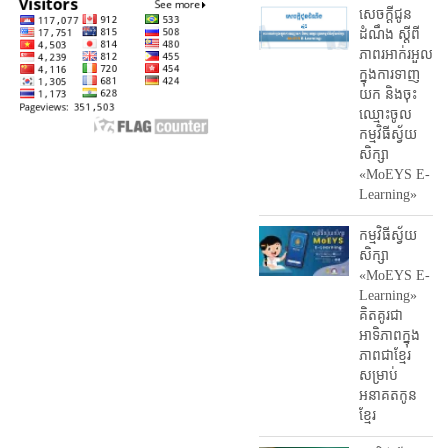
សេចក្តីជូន
ដំណឹង ស្តី​ពី
ភាព​រអាក់រអួល​
ក្នុងការ​ទាញ​
យក និង​ចុះ​
ឈ្មោះ​ចូល​
កម្មវិធី​ស្វ័យ
សិក្សា
«MoEYS E-
Learning»
កម្មវិធីស្វ័យ
សិក្សា
«MoEYS E-
Learning»
គិតគូរជា
អាទិភាពក្នុង
ភាពជាខ្មែរ
សម្រាប់
អនាគតកូន
ខ្មែរ