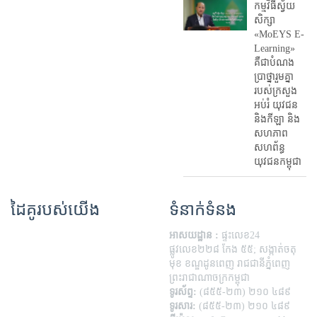
កម្មវិធីស្វ័យ
សិក្សា
«MoEYS E-
Learning»
គឺជាបំណង
ប្រាថ្នារួមគ្នា
របស់ក្រសួង
អប់រំ​ យុវជន
និងកីឡា និង
សហភាព
សហព័ន្ធ
យុវជនកម្ពុជា
ដៃគូរបស់យើង
ទំនាក់ទំនង
អាសយដ្ឋាន :
ផ្ទះលេខ24
ផ្លូវលេខ២២៨ កែង ៥៥; សង្កាត់ចតុ
មុខ ខណ្ឌដូនពេញ រាជជានីភ្នំពេញ
ព្រះរាជាណាចក្រកម្ពុជា
ទូរស័ព្ទ:
(៨៥៥-២៣) ២១០ ៤៨៩
ទូរសារ:
(៨៥៥-២៣) ២១០ ៤៨៩