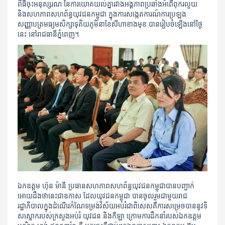
ពិធីចុះអនុស្សរណៈនៃការយោគយល់គ្នារវាងអង្គភាពប្រឆាំងអំពើពុករលួយ
និងសហភាពសហព័ន្ធយុវជនកម្ពុជា​ ក្នុងការ​សង្កេតការណ៍ការប្រឡង
សញ្ញាបត្រមធ្យមសិក្សាទុតិយភូមិនាខែសីហាខាងមុខ បានរៀបចំឡើងនៅថ្ងៃ
នេះ នៅរាជធានី​ភ្នំពេញ។
ឯកឧត្តម ហ៊ុន ម៉ានី ប្រធានសហភាពសហព័ន្ធយុវជនកម្ពុជាបានបញ្ជាក់
អោយដឹងថានេះជាឧកាស ដែលយុវជនកម្ពុជា បាន​ចូលរួមជាមួយរាជ
រដ្ឋាភិបាលក្នុងដំណើរកំណែទម្រង់វិស័យអប់រំជាពិសេសគឺការសម្រេចបាននូវទិ
សស្លោករបស់ក្រសួងអប់រំ យុវជន និងកីឡា ក្រោមការដឹកនាំរបស់ឯកឧត្តម