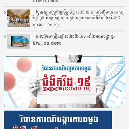
ឧសភា ៧, ២០២១
ថ្ងៃនេះក្រុមគ្រូពេទ្យស្ម័គ្រចិត្ត ស.ស.យ.ក. ចាប់ផ្តើមបេសកកម្ម
ថ្ងៃដំបូង និងទ្រង់ទ្រាយធំ ក្នុងយុទ្ធនាការចាក់វ៉ាក់សាំងកូវីដ១៩
មេសាil ១, ២០២១
អាល់ប៊ុមចម្រៀងជ្រើសរើសពិសេស «រាំវង់អង្គរសង្ក្រាន្ត»
មិនាch ២២, ២០២១