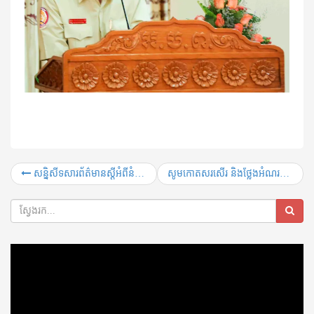
សន្និសីទសារព័ត៌មានស្តីអំពីនំអន្សមយក្ស
សូមកោតសរសើរ និងថ្លែងអំណរគុណដ៏ជ្រាលជ្រៅ និងស្មោះស្ម័គ្រ…
Video
Player