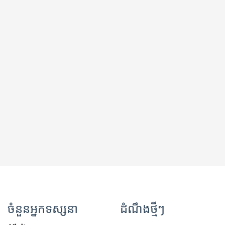
ចំនួនអ្នកទស្សនា
ដំណឹងថ្មីៗ