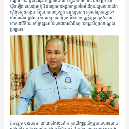
បណ្ឌិត ហង់ ជួនណារ៉ុន គឺ អ្នកចេះគឺជាប់។ក្នុងឧកាសនោះ ឯកឧត្តម ឱម
យ៉ិនទៀង ទេសរដ្ឋមន្រ្តី និងជាប្រធានអង្គភាពប្រឆាំងអំពើពុករលួយបានលើក
ឡើងថាក្នុងសង្គម ក៏ដូចជាពេលប្រឡង មនុស្សម្នាក់ៗ រស់នៅក្រោមច្បាប់។
បើសិនជាបេក្ខជន ឬក៏អនុរក្ស បានធ្វើខុសនឹងបទប្បញ្ញតិ្តបុគ្គល​ត្រូវទទួល
ទោសជាវិន័យ​របស់ក្រសួងអប់រំ ដូចជាករណីមិនឲ្យយកទូរស័ព្ទចូលមណ្ឌល
ប្រឡងទេ។
ឯកឧត្តម បានបន្តថា នៅពេលដែល​គេឆែករកឃើញ​ទូរស័ព្ទឬរបស់ហាមឃាត់