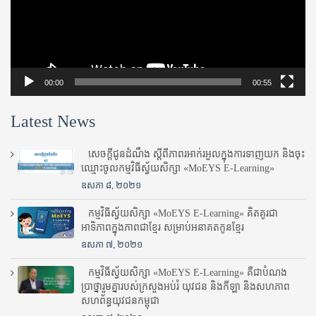
00:00
00:55
Latest News
សេចក្តីជូនដំណឹង ស្តី​ពីភាព​រអាក់រអួល​ក្នុងការ​ទាញ​យក និង​ចុះ​
ឈ្មោះ​ចូល​កម្មវិធី​ស្វ័យសិក្សា «MoEYS E-Learning»
ឧសភា ៨, ២០២១
កម្មវិធីស្វ័យសិក្សា «MoEYS E-Learning» គិតគូរជា
អាទិភាពក្នុងភាពជាខ្មែរ សម្រាប់អនាគតកូនខ្មែរ
ឧសភា ៧, ២០២១
កម្មវិធីស្វ័យសិក្សា «MoEYS E-Learning» គឺជាបំណង
ប្រាថ្នារួមគ្នារបស់ក្រសួងអប់រំ​ យុវជន និងកីឡា និងសហភាព
សហព័ន្ធយុវជនកម្ពុជា