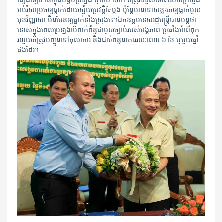
ផ្សេងទៀត នៅក្នុងបន្ទប់ប្រឡង ឬក៏បើកចាក់ គឺត្រូវទទួលទោស​របស់ក្រសួង
អប់រំសម្រេច​ឲ្យធ្លាក់​ដោយ​ស្វ័យប្រវត្តិតែម្តង ប៉ុន្តែមានទោសខ្លះគេឲ្យធ្លាក់មួយ
មុខវិញ្ញាសា មិនមែនឲ្យធ្លាក់ទាំងស្រុងទេ។ឯកឧត្តមទេស​រដ្ឋ​មន្ត្រីបានបន្តថា
ទោសក្នុងពេលប្រឡងបើពាក់ព័ន្ធជាមួយច្បាប់របស់អង្គភាព ប្រឆាំងអំពើពុក
រលួយគឺត្រូវបញ្ជូនទៅតុលាការ និងជាប់ពន្ធនាគាររយៈពេល ៦ ខែ ឬមួយឆ្នាំ
ផងដែរ។