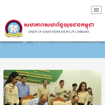
Toggl
naviga
សកម្មភាពថ្មីៗ
/
បើសិនជាបេក្ខជន ឬក៏អនុរក្ស បានធ្វើខុសនឹងប