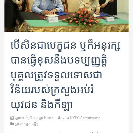
បើសិនជាបេក្ខជន ឬក៏អនុរក្ស
បានធ្វើខុសនឹងបទប្បញ្ញតិ្ត
បុគ្គលត្រូវទទួលទោសជា
វិន័យរបស់ក្រសួងអប់រំ
យុវជន និងកីឡា
ផ្សាយនៅថ្ងៃទី
៧ កញ្ញា ២០១៥
ដោយ
UYFC Administrator
ក្នុង
សកម្មភាពថ្មីៗ