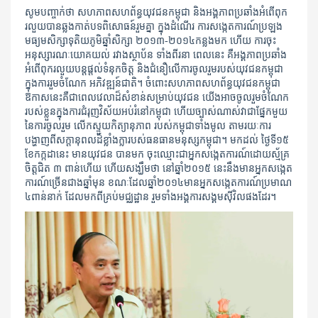
សូមបញ្ចាក់ថា សហភាពសហព័ន្ធយុវជនកម្ពុជា​ និងអង្គភាពប្រឆាំងអំពើ​ពុក
រលួយបានឆ្លងកាត់បទពិសោធន៍រួមគ្នា ក្នុងដំណើរ ការសង្កេតការណ៍ប្រឡង
មធ្យមសិក្សាទុតិយភូមិឆ្នាំសិក្សា ២០១៣-២០១៤កន្លងមក ហើយ ការចុះ
អនុស្សារណៈយោគយល់ រវាងស្ថាប័ន ទាំងពីរនា ពេលនេះ គឺអង្គភាពប្រឆាំង
អំពើ​ពុករលួយ​បន្តផ្តល់ទំនុកចិត្ត និងជំនឿលើការចូលរួមរបស់យុវជនកម្ពុជា
ក្នុងការរួមចំណែក អភិវឌ្ឍន៍ជាតិ។ ចំពោះ​សហភាព​សហព័ន្ធយុវជនកម្ពុជា
ឱកាសនេះគឺជាពេលវេលាដ៏សំខាន់សម្រាប់យុវជន យើងអាចចូលរួមចំណែក
របស់ខ្លួនក្នុងការជំរុញវិស័យអប់រំនៅកម្ពុជា ហើយច្បាស់ណាស់វាជាផ្នែកមួយ
នៃការចូលរួម លើកស្ទួយកិត្យានុភាព របស់កម្ពុជាទាំងមូល តាមរយៈការ
បង្ហាញពីសក្តានុពលដ៏ខ្លាំងក្លារបស់ធនធានមនុស្សកម្ពុជា។ មកដល់ ថ្ងៃទី១៥
ខែកក្កដានេះ មានយុវជន បានមក ចុះឈ្មោះជាអ្នកសង្កេតការណ៍ដោយស្ម័គ្រ
ចិត្តជិត ៣ ពាន់ហើយ ហើយសង្ឃឹមថា នៅឆ្នាំ២០១៥ នេះនឹងមានអ្នកសង្កេត
ការណ៍ច្រើនជាងឆ្នាំមុន ខណៈដែលឆ្នាំ២០១៤មានអ្នកសង្កេតការណ៍ប្រមាណ
៤ពាន់នាក់ ដែលមកពីគ្រប់មជ្ឈដ្ឋាន រួមទាំងអង្គការសង្គមស៊ីវិលផងដែរ។