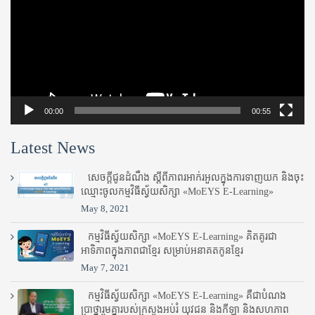
00:00
00:55
Latest News
សេចក្តីជូនដំណឹង ស្តី​ពីភាព​រអាក់រអួល​ក្នុងការ​ទាញ​យក និង​ចុះ​
ឈ្មោះ​ចូល​កម្មវិធី​ស្វ័យសិក្សា «MoEYS E-Learning»
May 8, 2021
កម្មវិធីស្វ័យសិក្សា «MoEYS E-Learning» គិតគូរជា
អាទិភាពក្នុងភាពជាខ្មែរ សម្រាប់អនាគតកូនខ្មែរ
May 7, 2021
កម្មវិធីស្វ័យសិក្សា «MoEYS E-Learning» គឺជាបំណង
ប្រាថ្នារួមគ្នារបស់ក្រសួងអប់រំ​ យុវជន និងកីឡា និងសហភាព