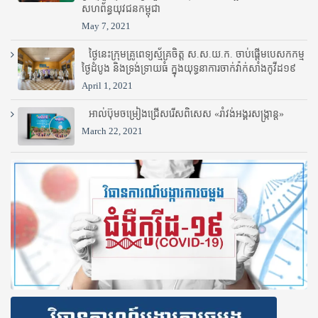
សហព័ន្ធយុវជនកម្ពុជា
May 7, 2021
ថ្ងៃនេះក្រុមគ្រូពេទ្យស្ម័គ្រចិត្ត ស.ស.យ.ក. ចាប់ផ្តើមបេសកកម្ម
ថ្ងៃដំបូង និងទ្រង់ទ្រាយធំ ក្នុងយុទ្ធនាការចាក់វ៉ាក់សាំងកូវីដ១៩
April 1, 2021
អាល់ប៊ុមចម្រៀងជ្រើសរើសពិសេស «រាំវង់អង្គរសង្ក្រាន្ត»
March 22, 2021