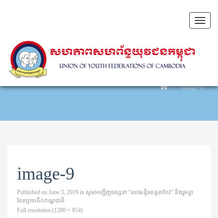
Toggl
naviga
image-9
image-9
Published on
June 3, 2019
in
សូមអញ្ជើញទស្សនា “សារមន្ទីរខេត្តតាកែវ” និងរួមគ្នា
ថែរក្សាបេតិកភណ្ឌជាតិ
Full resolution (1280 × 854)