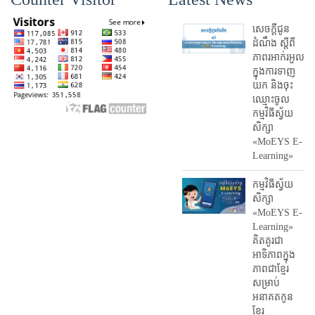
សេចក្តីជូន
ដំណឹង ស្តី​ពី
ភាព​រអាក់រអួល​
ក្នុងការ​ទាញ​
យក និង​ចុះ​
ឈ្មោះ​ចូល​
កម្មវិធី​ស្វ័យ
សិក្សា
«MoEYS E-
Learning»
កម្មវិធីស្វ័យ
សិក្សា
«MoEYS E-
Learning»
គិតគូរជា
អាទិភាពក្នុង
ភាពជាខ្មែរ
សម្រាប់
អនាគតកូន
ខ្មែរ