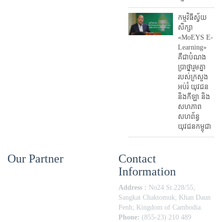
កម្មវិធីស្វ័យ
សិក្សា
«MoEYS E-
Learning»
គឺជាបំណង
ប្រាថ្នារួមគ្នា
របស់ក្រសួង
អប់រំ​ យុវជន
និងកីឡា និង
សហភាព
សហព័ន្ធ
យុវជនកម្ពុជា
Our Partner
Contact
Information
Address :
No24 St.228/55;
Sangkat Chaktomuk; Khan Daun
Penh; Kingdom of Cambodia.
Phone:
(855-23) 210 489