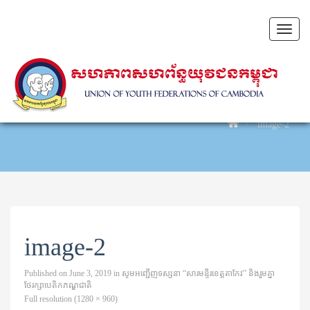
Toggl
naviga
image-2
image-2
Published on
June 3, 2019
in
សូមអញ្ជើញទស្សនា “សារមន្ទីរខេត្តតាកែវ” និងរួមគ្នា
ថែរក្សាបេតិកភណ្ឌជាតិ
Full resolution (1280 × 960)