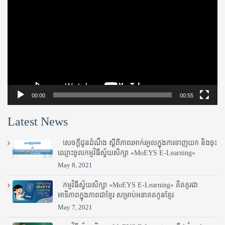
Player
00:00
00:55
Latest News
សេចក្តីជូនដំណឹង ស្តី​ពីភាព​រអាក់រអួល​ក្នុងការ​ទាញ​យក និង​ចុះ​
ឈ្មោះ​ចូល​កម្មវិធី​ស្វ័យសិក្សា «MoEYS E-Learning»
May 8, 2021
កម្មវិធីស្វ័យសិក្សា «MoEYS E-Learning» គិតគូរជា
អាទិភាពក្នុងភាពជាខ្មែរ សម្រាប់អនាគតកូនខ្មែរ
May 7, 2021