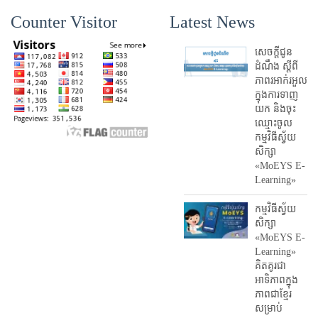
Counter Visitor
Latest News
សេចក្តីជូន
ដំណឹង ស្តី​ពី
ភាព​រអាក់រអួល​
ក្នុងការ​ទាញ​
យក និង​ចុះ​
ឈ្មោះ​ចូល​
កម្មវិធី​ស្វ័យ
សិក្សា
«MoEYS E-
Learning»
កម្មវិធីស្វ័យ
សិក្សា
«MoEYS E-
Learning»
គិតគូរជា
អាទិភាពក្នុង
ភាពជាខ្មែរ
សម្រាប់