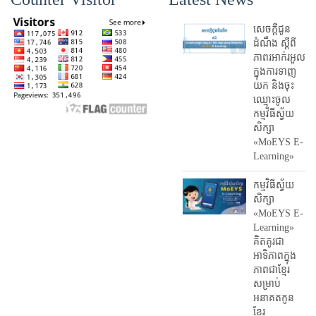
សេចក្តីជូន
ដំណឹង ស្តី​ពី
ភាព​រអាក់រអួល​
ក្នុងការ​ទាញ​
យក និង​ចុះ​
ឈ្មោះ​ចូល​
កម្មវិធី​ស្វ័យ
សិក្សា
«MoEYS E-
Learning»
កម្មវិធីស្វ័យ
សិក្សា
«MoEYS E-
Learning»
គិតគូរជា
អាទិភាពក្នុង
ភាពជាខ្មែរ
សម្រាប់
អនាគតកូន
ខ្មែរ