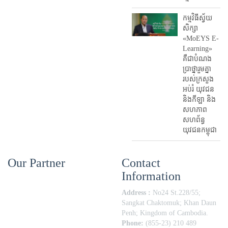
កម្មវិធីស្វ័យ
សិក្សា
«MoEYS E-
Learning»
គឺជាបំណង
ប្រាថ្នារួមគ្នា
របស់ក្រសួង
អប់រំ​ យុវជន
និងកីឡា និង
សហភាព
សហព័ន្ធ
យុវជនកម្ពុជា
Our Partner
Contact
Information
Address :
No24 St.228/55;
Sangkat Chaktomuk; Khan Daun
Penh; Kingdom of Cambodia.
Phone:
(855-23) 210 489