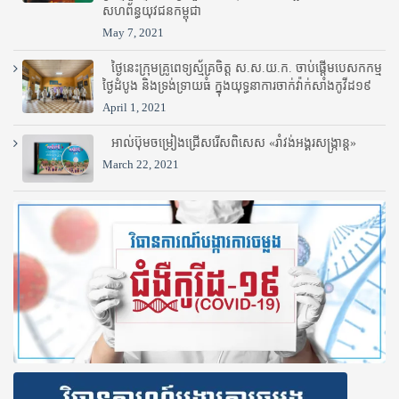
សហព័ន្ធយុវជនកម្ពុជា
May 7, 2021
ថ្ងៃនេះក្រុមគ្រូពេទ្យស្ម័គ្រចិត្ត ស.ស.យ.ក. ចាប់ផ្តើមបេសកកម្ម
ថ្ងៃដំបូង និងទ្រង់ទ្រាយធំ ក្នុងយុទ្ធនាការចាក់វ៉ាក់សាំងកូវីដ១៩
April 1, 2021
អាល់ប៊ុមចម្រៀងជ្រើសរើសពិសេស «រាំវង់អង្គរសង្ក្រាន្ត»
March 22, 2021