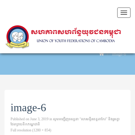
Toggl
naviga
image-6
image-6
Published on
June 3, 2019
in
សូមអញ្ជើញទស្សនា “សារមន្ទីរខេត្តតាកែវ” និងរួមគ្នា
ថែរក្សាបេតិកភណ្ឌជាតិ
Full resolution (1280 × 854)