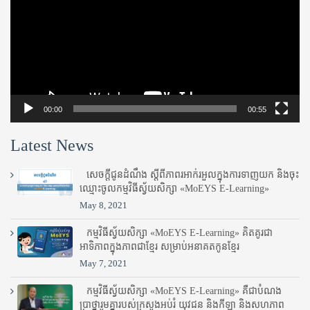
00:00
00:55
Latest News
សេចក្តីជូនដំណឹង ស្តី​ពីភាព​រអាក់រអួល​ក្នុងការ​ទាញ​យក និង​ចុះ​
ឈ្មោះ​ចូល​កម្មវិធី​ស្វ័យសិក្សា «MoEYS E-Learning»
May 8, 2021
កម្មវិធីស្វ័យសិក្សា «MoEYS E-Learning» គិតគូរជា
អាទិភាពក្នុងភាពជាខ្មែរ សម្រាប់អនាគតកូនខ្មែរ
May 7, 2021
កម្មវិធីស្វ័យសិក្សា «MoEYS E-Learning» គឺជាបំណង
ប្រាថ្នារួមគ្នារបស់ក្រសួងអប់រំ​ យុវជន និងកីឡា និងសហភាព