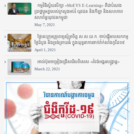
កម្មវិធីស្វ័យសិក្សា «MoEYS E-Learning» គឺជាបំណង
ប្រាថ្នារួមគ្នារបស់ក្រសួងអប់រំ​ យុវជន និងកីឡា និងសហភាព
សហព័ន្ធយុវជនកម្ពុជា
May 7, 2021
ថ្ងៃនេះក្រុមគ្រូពេទ្យស្ម័គ្រចិត្ត ស.ស.យ.ក. ចាប់ផ្តើមបេសកកម្ម
ថ្ងៃដំបូង និងទ្រង់ទ្រាយធំ ក្នុងយុទ្ធនាការចាក់វ៉ាក់សាំងកូវីដ១៩
April 1, 2021
អាល់ប៊ុមចម្រៀងជ្រើសរើសពិសេស «រាំវង់អង្គរសង្ក្រាន្ត»
March 22, 2021