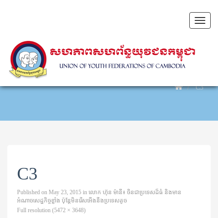
Toggl
naviga
C3
C3
Published on
May 23, 2015
in
លោក ហ៊ុន ម៉ានី៖ ចិនជាប្រទេសដ៏ធំ និងមាន
អំណាចសេដ្ឋកិច្ចខ្លាំង ប៉ុន្តែមិនរើសអើងនឹងប្រទេសតូច
Full resolution (5472 × 3648)