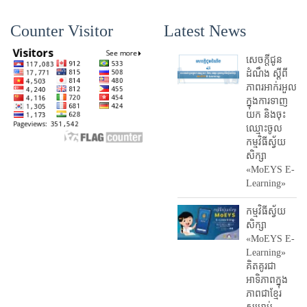
Counter Visitor
Latest News
សេចក្តីជូន
ដំណឹង ស្តី​ពី
ភាព​រអាក់រអួល​
ក្នុងការ​ទាញ​
យក និង​ចុះ​
ឈ្មោះ​ចូល​
កម្មវិធី​ស្វ័យ
សិក្សា
«MoEYS E-
Learning»
កម្មវិធីស្វ័យ
សិក្សា
«MoEYS E-
Learning»
គិតគូរជា
អាទិភាពក្នុង
ភាពជាខ្មែរ