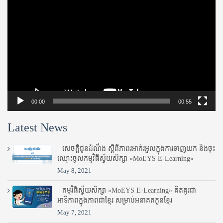
Player
00:00
00:55
Latest News
សេចក្តីជូនដំណឹង ស្តី​ពីភាព​រអាក់រអួល​ក្នុងការ​ទាញ​យក និង​ចុះ​
ឈ្មោះ​ចូល​កម្មវិធី​ស្វ័យសិក្សា «MoEYS E-Learning»
May 8, 2021
កម្មវិធីស្វ័យសិក្សា «MoEYS E-Learning» គិតគូរជា
អាទិភាពក្នុងភាពជាខ្មែរ សម្រាប់អនាគតកូនខ្មែរ
May 7, 2021