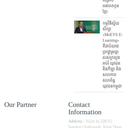
សម្រាប់
អនាគតកូន
ខ្មែរ
កម្មវិធីស្វ័យ
សិក្សា
«MoEYS E-
Learning»
គឺជាបំណង
ប្រាថ្នារួមគ្នា
របស់ក្រសួង
អប់រំ​ យុវជន
និងកីឡា និង
សហភាព
សហព័ន្ធ
យុវជនកម្ពុជា
Our Partner
Contact
Information
Address :
No24 St.228/55;
Sangkat Chaktomuk; Khan Daun