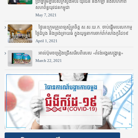
ប្រាថ្នារួមគ្នារបស់ក្រសួងអប់រំ​ យុវជន និងកីឡា និងសហភាព
សហព័ន្ធយុវជនកម្ពុជា
May 7, 2021
ថ្ងៃនេះក្រុមគ្រូពេទ្យស្ម័គ្រចិត្ត ស.ស.យ.ក. ចាប់ផ្តើមបេសកកម្ម
ថ្ងៃដំបូង និងទ្រង់ទ្រាយធំ ក្នុងយុទ្ធនាការចាក់វ៉ាក់សាំងកូវីដ១៩
April 1, 2021
អាល់ប៊ុមចម្រៀងជ្រើសរើសពិសេស «រាំវង់អង្គរសង្ក្រាន្ត»
March 22, 2021