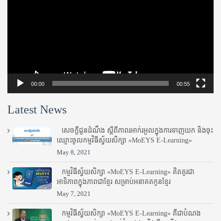
00:00
00:55
Latest News
សេចក្តីជូនដំណឹង ស្តី​ពីភាព​រអាក់រអួល​ក្នុងការ​ទាញ​យក និង​ចុះ​
ឈ្មោះ​ចូល​កម្មវិធី​ស្វ័យសិក្សា «MoEYS E-Learning»
May 8, 2021
កម្មវិធីស្វ័យសិក្សា «MoEYS E-Learning» គិតគូរជា
អាទិភាពក្នុងភាពជាខ្មែរ សម្រាប់អនាគតកូនខ្មែរ
May 7, 2021
កម្មវិធីស្វ័យសិក្សា «MoEYS E-Learning» គឺជាបំណង