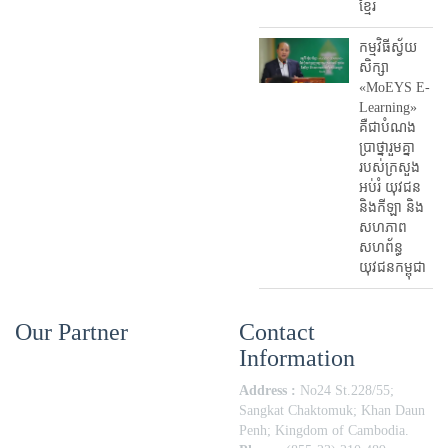
ខ្មែរ
កម្មវិធីស្វ័យ
សិក្សា
«MoEYS E-
Learning»
គឺជាបំណង
ប្រាថ្នារួមគ្នា
របស់ក្រសួង
អប់រំ​ យុវជន
និងកីឡា និង
សហភាព
សហព័ន្ធ
យុវជនកម្ពុជា
Our Partner
Contact
Information
Address :
No24 St.228/55;
Sangkat Chaktomuk; Khan Daun
Penh; Kingdom of Cambodia.