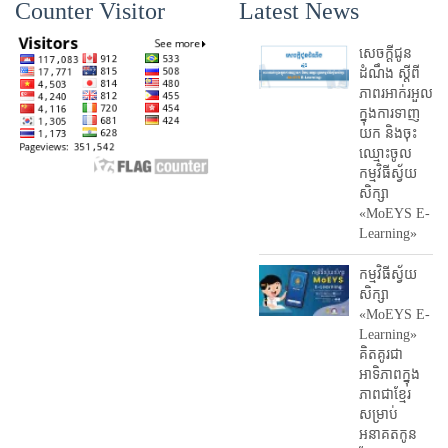
Counter Visitor
Latest News
សេចក្តីជូន
ដំណឹង ស្តី​ពី
ភាព​រអាក់រអួល​
ក្នុងការ​ទាញ​
យក និង​ចុះ​
ឈ្មោះ​ចូល​
កម្មវិធី​ស្វ័យ
សិក្សា
«MoEYS E-
Learning»
កម្មវិធីស្វ័យ
សិក្សា
«MoEYS E-
Learning»
គិតគូរជា
អាទិភាពក្នុង
ភាពជាខ្មែរ
សម្រាប់
អនាគតកូន