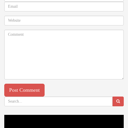
Video
Player