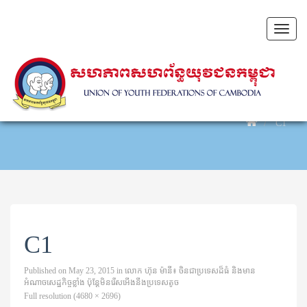
Toggl
naviga
C1
C1
Published on
May 23, 2015
in
លោក ហ៊ុន ម៉ានី៖ ចិនជាប្រទេសដ៏ធំ និងមាន
អំណាចសេដ្ឋកិច្ចខ្លាំង ប៉ុន្តែមិនរើសអើងនឹងប្រទេសតូច
Full resolution (4680 × 2696)