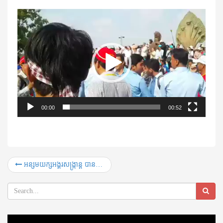
Video
Player
00:00
00:52
អន្សមយក្សអង្គរសង្ក្រាន្ត បានបំបែកកំណត់ត្រាពិភពលោក Guinness World Records ហើយ
Video