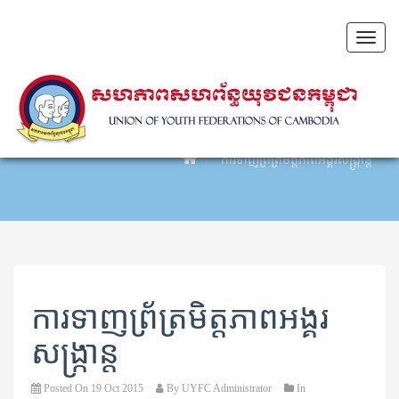
Toggl
naviga
ការទាញព្រ័ត្រមិត្តភាពអង្គរសង្ក្រាន្ត
ការទាញព្រ័ត្រមិត្តភាពអង្គរ
សង្ក្រាន្ត
Posted On
19 Oct 2015
By
UYFC Administrator
In