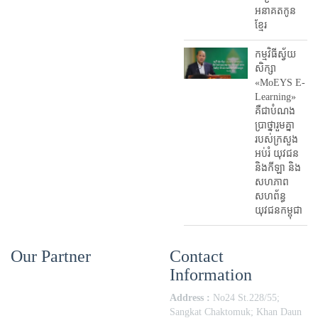
អនាគតកូន
ខ្មែរ
កម្មវិធីស្វ័យ
សិក្សា
«MoEYS E-
Learning»
គឺជាបំណង
ប្រាថ្នារួមគ្នា
របស់ក្រសួង
អប់រំ​ យុវជន
និងកីឡា និង
សហភាព
សហព័ន្ធ
យុវជនកម្ពុជា
Our Partner
Contact
Information
Address :
No24 St.228/55;
Sangkat Chaktomuk; Khan Daun