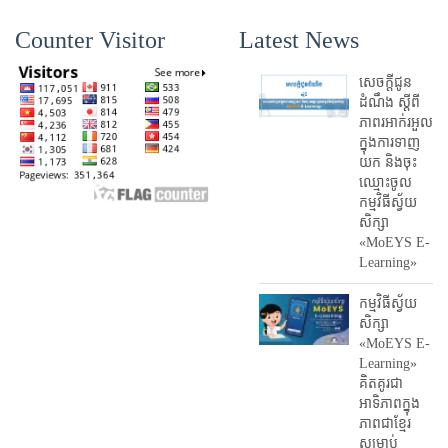
Counter Visitor
Latest News
សេចក្តីជូន
ដំណឹង ស្តី​ពី
ភាព​រអាក់រអួល​
ក្នុងការ​ទាញ​
យក និង​ចុះ​
ឈ្មោះ​ចូល​
កម្មវិធី​ស្វ័យ
សិក្សា
«MoEYS E-
Learning»
កម្មវិធីស្វ័យ
សិក្សា
«MoEYS E-
Learning»
គិតគូរជា
អាទិភាពក្នុង
ភាពជាខ្មែរ
សម្រាប់