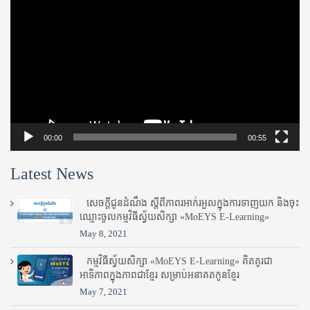
Player
00:00
00:55
Latest News
សេចក្តីជូនដំណឹង ស្តី​ពីភាព​រអាក់រអួល​ក្នុងការ​ទាញ​យក និង​ចុះ​
ឈ្មោះ​ចូល​កម្មវិធី​ស្វ័យសិក្សា «MoEYS E-Learning»
May 8, 2021
កម្មវិធីស្វ័យសិក្សា «MoEYS E-Learning» គិតគូរជា
អាទិភាពក្នុងភាពជាខ្មែរ សម្រាប់អនាគតកូនខ្មែរ
May 7, 2021