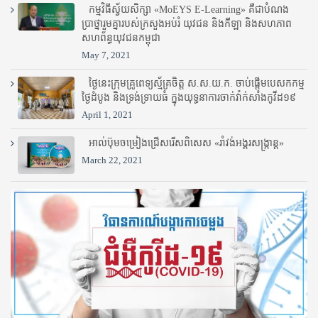
កម្មវិធីស្វ័យសិក្សា «MoEYS E-Learning» គឺជាបំណង
ប្រាថ្នារួមគ្នារបស់ក្រសួងអប់រំ​ យុវជន និងកីឡា និងសហភាព
សហព័ន្ធយុវជនកម្ពុជា
May 7, 2021
ថ្ងៃនេះក្រុមគ្រូពេទ្យស្ម័គ្រចិត្ត ស.ស.យ.ក. ចាប់ផ្តើមបេសកកម្ម
ថ្ងៃដំបូង និងទ្រង់ទ្រាយធំ ក្នុងយុទ្ធនាការចាក់វ៉ាក់សាំងកូវីដ១៩
April 1, 2021
អាល់ប៊ុមចម្រៀងជ្រើសរើសពិសេស «រាំវង់អង្គរសង្ក្រាន្ត»
March 22, 2021