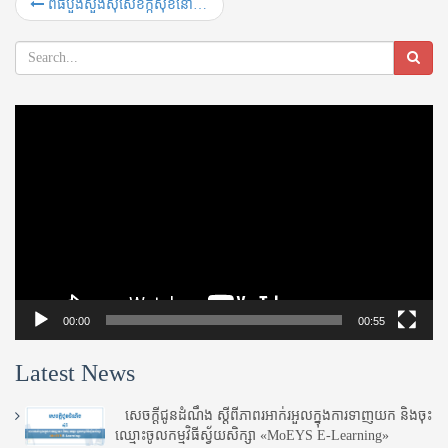
ពិធីបួងសួងសុំសេខក្កីសុខនៅមុខប្រាសាទអង្គរវត្ត
Video
Player
00:00
00:55
Latest News
សេចក្តីជូនដំណឹង ស្តី​ពីភាព​រអាក់រអួល​ក្នុងការ​ទាញ​យក និង​ចុះ​
ឈ្មោះ​ចូល​កម្មវិធី​ស្វ័យសិក្សា «MoEYS E-Learning»