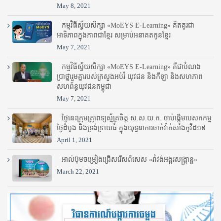
May 8, 2021
កម្មវិធីស្វ័យសិក្សា «MoEYS E-Learning» គិតគូរជា
អាទិភាពក្នុងភាពជាខ្មែរ សម្រាប់អនាគតកូនខ្មែរ
May 7, 2021
កម្មវិធីស្វ័យសិក្សា «MoEYS E-Learning» គឺជាបំណង
ប្រាថ្នារួមគ្នារបស់ក្រសួងអប់រំ​ យុវជន និងកីឡា និងសហភាព
សហព័ន្ធយុវជនកម្ពុជា
May 7, 2021
ថ្ងៃនេះក្រុមគ្រូពេទ្យស្ម័គ្រចិត្ត ស.ស.យ.ក. ចាប់ផ្តើមបេសកកម្ម
ថ្ងៃដំបូង និងទ្រង់ទ្រាយធំ ក្នុងយុទ្ធនាការចាក់វ៉ាក់សាំងកូវីដ១៩
April 1, 2021
អាល់ប៊ុមចម្រៀងជ្រើសរើសពិសេស «រាំវង់អង្គរសង្ក្រាន្ត»
March 22, 2021