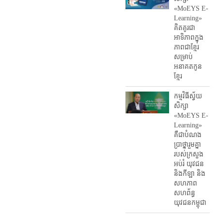
«MoEYS E-
Learning»
គិតគូរជា
អាទិភាពក្នុង
ភាពជាខ្មែរ
សម្រាប់
អនាគតកូន
ខ្មែរ
កម្មវិធីស្វ័យ
សិក្សា
«MoEYS E-
Learning»
គឺជាបំណង
ប្រាថ្នារួមគ្នា
របស់ក្រសួង
អប់រំ​ យុវជន
និងកីឡា និង
សហភាព
សហព័ន្ធ
យុវជនកម្ពុជា