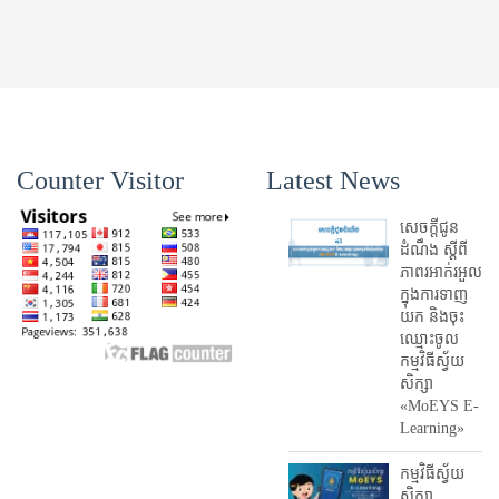
Counter Visitor
Latest News
សេចក្តីជូន
ដំណឹង ស្តី​ពី
ភាព​រអាក់រអួល​
ក្នុងការ​ទាញ​
យក និង​ចុះ​
ឈ្មោះ​ចូល​
កម្មវិធី​ស្វ័យ
សិក្សា
«MoEYS E-
Learning»
កម្មវិធីស្វ័យ
សិក្សា