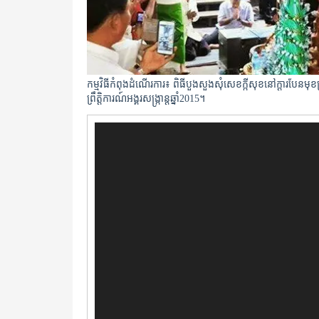
កម្មវិធីកំពុងដំណើរការ៖ ពិធីបួងសួងសុំសេខក្កីសុខនៅក្តារបែនមុខប្រ
ព្រឹត្តិការណ៍អង្គរសង្ក្រាន្តឆ្នាំ2015។
Video
Player