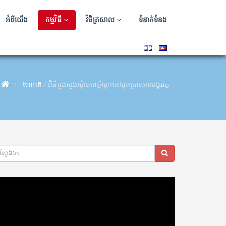
អំពីយើង
កម្មវិធី
វិចិត្រសាល
ទំនាក់ទំនង
២០១៥
/
ពិធីបួងសួងសុំសេខក្កីសុខនៅមុខប្រាសាទអង្គរវត្ត
deo
ayer