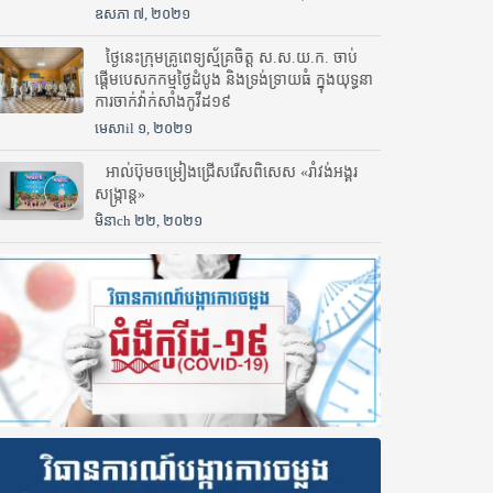
ឧសភា ៧, ២០២១
ថ្ងៃនេះក្រុមគ្រូពេទ្យស្ម័គ្រចិត្ត ស.ស.យ.ក. ចាប់
ផ្តើមបេសកកម្មថ្ងៃដំបូង និងទ្រង់ទ្រាយធំ ក្នុងយុទ្ធនា
ការចាក់វ៉ាក់សាំងកូវីដ១៩
មេសាil ១, ២០២១
អាល់ប៊ុមចម្រៀងជ្រើសរើសពិសេស «រាំវង់អង្គរ
សង្ក្រាន្ត»
មិនាch ២២, ២០២១