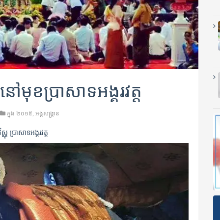
នៅមុខប្រាសាទអង្គរវត្ត
ក្នុង
២០១៥
,
អង្គសង្រ្កាន
ណុ ប្រាសាទអង្គរវត្ត