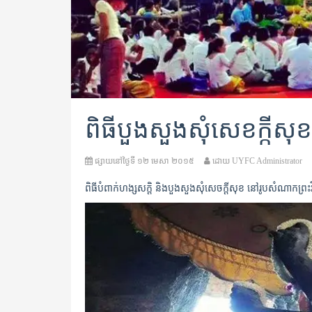
ពិធីបួងសួងសុំសេខក្កីសុខ
ផ្សាយនៅថ្ងៃទី
១២ មេសា ២០១៥
ដោយ
UYFC Administrator
ពិធីបំពាក់ហង្សសក្តិ និងបួងសួងសុំសេចក្តីសុខ នៅរូបសំណាកព្រះវិស្