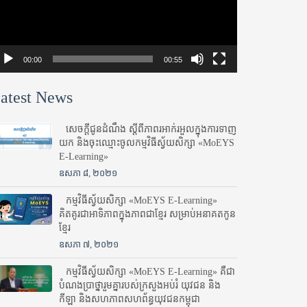
00:00
00:55
atest News
សេចក្តីជូនដំណឹង ស្តី​ពីភាព​រអាក់រអួល​ក្នុងការ​ទាញ​
យក និង​ចុះ​ឈ្មោះ​ចូល​កម្មវិធី​ស្វ័យសិក្សា «MoEYS
E-Learning»
ឧសភា ៨, ២០២១
កម្មវិធីស្វ័យសិក្សា «MoEYS E-Learning»
គិតគូរជាអាទិភាពក្នុងភាពជាខ្មែរ សម្រាប់អនាគតកូន
ខ្មែរ
ឧសភា ៧, ២០២១
កម្មវិធីស្វ័យសិក្សា «MoEYS E-Learning» គឺជា
បំណងប្រាថ្នារួមគ្នារបស់ក្រសួងអប់រំ​ យុវជន និង
កីឡា និងសហភាពសហព័ន្ធយុវជនកម្ពុជា