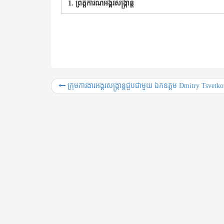
1.
ព្រឹត្តិការណ៍អង្គរសង្ក្រាន្ត
ក្រុមការងារអង្គរសង្ក្រាន្តជួបជាមួយ ឯកឧត្តម Dmitry Tsvetk