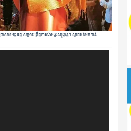
ាសាទអង្គរវត្ត សម្រាប់ព្រឹត្តការណ៍អង្គរសង្ក្រាន្ត។ ស្វាគមន៍មកកាន់