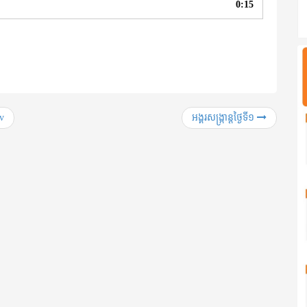
0:15
ov
អង្គរសង្ក្រាន្តថ្ងៃទី១