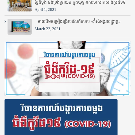
ថ្ងៃដំបូង និងទ្រង់ទ្រាយធំ ក្នុងយុទ្ធនាការចាក់វ៉ាក់សាំងកូវីដ១៩
April 1, 2021
អាល់ប៊ុមចម្រៀងជ្រើសរើសពិសេស «រាំវង់អង្គរសង្ក្រាន្ត»
March 22, 2021