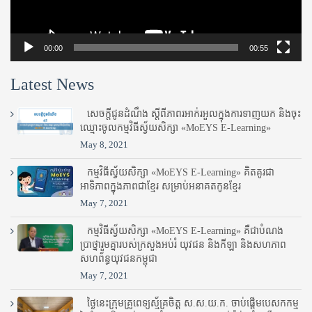
00:00
00:55
Latest News
សេចក្តីជូនដំណឹង ស្តី​ពីភាព​រអាក់រអួល​ក្នុងការ​ទាញ​យក និង​ចុះ​
ឈ្មោះ​ចូល​កម្មវិធី​ស្វ័យសិក្សា «MoEYS E-Learning»
May 8, 2021
កម្មវិធីស្វ័យសិក្សា «MoEYS E-Learning» គិតគូរជា
អាទិភាពក្នុងភាពជាខ្មែរ សម្រាប់អនាគតកូនខ្មែរ
May 7, 2021
កម្មវិធីស្វ័យសិក្សា «MoEYS E-Learning» គឺជាបំណង
ប្រាថ្នារួមគ្នារបស់ក្រសួងអប់រំ​ យុវជន និងកីឡា និងសហភាព
សហព័ន្ធយុវជនកម្ពុជា
May 7, 2021
ថ្ងៃនេះក្រុមគ្រូពេទ្យស្ម័គ្រចិត្ត ស.ស.យ.ក. ចាប់ផ្តើមបេសកកម្ម