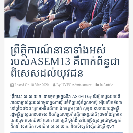
ព្រឹត្តិការណ៍នានាទាំងអស់
របស់ASEM13 គឺពាក់ព័ន្ធជា
ពិសេសដល់យុវជន
Posted On
10 Mar 2020
By
UYFC Administrator
In
Article
ព្រឹកនេះ ស.ស.យ.ក. បានចូលរួមក្នុងទិវា ASEM Day ដើម្បីឈ្វេងយល់ពី
ភាពជាម្ចាស់ផ្ទះរបស់កម្ពុជាក្នុងការរៀបចំកិច្ចប្រជុំកំពូលអាស៊ី-អឺរ៉ុបលើកទី១៣
នៅឆ្នាំ២០២០ ក្រោមអធិបតីភាព ឯកឧត្តម ប្រាក់ សុខុន​ ឧបនាយករដ្ឋមន្ត្រី
រដ្ឋមន្រ្តីក្រសួងការបរទេស និងកិច្ចសហប្រតិបត្តិការអន្តរជាតិ ព្រមទាំងវត្តមាន
ឯកឧត្តម លោកជំទាវ លោក លោកស្រី ថ្នាក់ដឹកនាំជាច្រើនរូប រួមជាមួយថ្នាក់
ដឹកនាំ សមាជិក សមាជិកា ស.ស.យ.ក.​ និងសិស្ស និស្សិតជាច្រើនរូប។