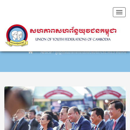
Toggl
naviga
Article
/
ព្រឹត្តិការណ៍នានាទាំងអស់របស់ASEM13 គឺពាក់ព