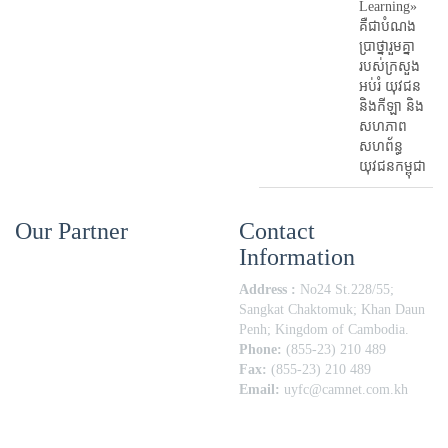
Learning»
គឺជាបំណង
ប្រាថ្នារួមគ្នា
របស់ក្រសួង
អប់រំ​ យុវជន
និងកីឡា និង
សហភាព
សហព័ន្ធ
យុវជនកម្ពុជា
Our Partner
Contact
Information
Address :
No24 St.228/55;
Sangkat Chaktomuk; Khan Daun
Penh; Kingdom of Cambodia.
Phone:
(855-23) 210 489
Fax:
(855-23) 210 489
Email:
uyfc@camnet.com.kh