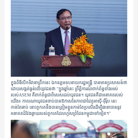
ក្នុងពិធីបើកទិវានាព្រឹកនេះ ឯកឧត្តមឧបនាយករដ្ឋមន្ត្រី បានមានប្រសាសន៍ថា
ដោយសង្កត់ធ្ងន់លើយុវជនថា “ក្នុងឆ្នាំនេះ ព្រឹត្តិការណ៍ពាក់ព័ន្ធទាំងអស់
របស់ASEM គឺពាក់ព័ន្ធជាពិសេសដល់យុវជន។ យុវជនគឺជាអនាគតរបស់
យើង៖ កាលណាយុវជនចាប់បានឱកាសនៃភាពជាដៃគូអាស៊ី-អ៊ឺរ៉ុប នេះ
កាន់តែឆាប់ នោះពួកគេនឹងបានត្រៀមខ្លួនកាន់តែប្រសើរដើម្បីធានាបាននូវ
អនាគតដ៏វែងឆ្ងាយរបស់ពួកគេដែលហួសព្រំដែនកម្ពុជាទៅទៀត។”​