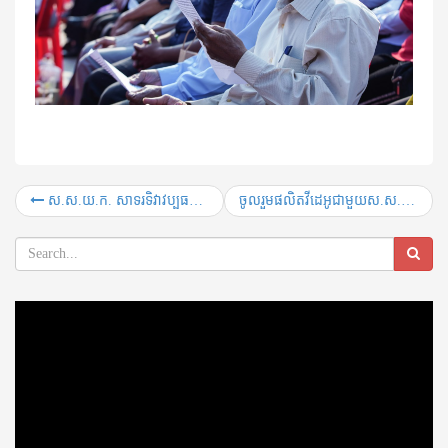
ស.ស.យ.ក. សាទរទិវាវប្បធម៌ជាតិ ក្រោមប្រធានបទ «យុវជនដើម្បីវប្បធម៌ជាតិ»
ចូលរួមផលិតវីដេអូជាមួយស.ស.យ.ក.
Video
Player