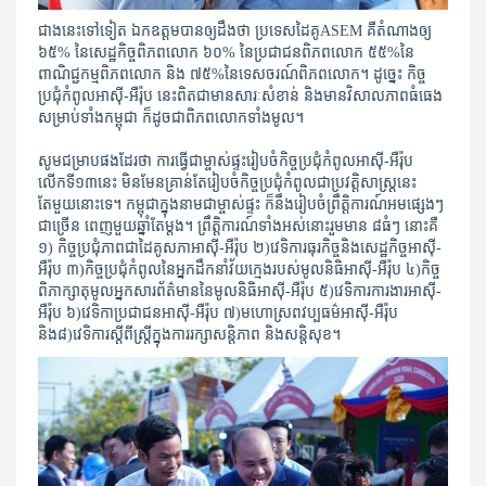
ជាងនេះទៅទៀត ឯកឧត្តមបានឲ្យដឹងថា ប្រទេសដៃគូASEM គឺតំណាងឲ្យ
៦៥% នៃសេដ្ឋកិច្ចពិភពលោក ៦០% នៃប្រជាជនពិភពលោក ៥៥%នៃ
ពាណិជ្ជកម្មពិភពលោក និង ៧៥%នៃទេសចរណ៍ពិភពលោក។ ដូច្នេះ កិច្ច
ប្រជុំកំពូលអាស៊ី-អឺរ៉ុប នេះពិតជាមានសារៈសំខាន់ និងមានវិសាលភាពធំធេង
សម្រាប់ទាំងកម្ពុជា ក៏ដូចជាពិភពលោកទាំងមូល។
សូមជម្រាបផងដែរថា ការធ្វើជាម្ចាស់ផ្ទះរៀបចំកិច្ចប្រជុំកំពូលអាស៊ី-អឺរ៉ុប
លើកទី១៣នេះ មិនមែនគ្រាន់តែរៀបចំកិច្ចប្រជុំកំពូលជាប្រវត្តិសាស្រ្តនេះ
តែមួយនោះទេ។ កម្ពុជាក្នុងនាមជាម្ចាស់ផ្ទះ ក៏នឹងរៀបចំព្រឹត្តិការណ៍អមផ្សេងៗ
ជាច្រើន ពេញមួយឆ្នាំតែម្តង។ ព្រឹត្តិការណ៍ទាំងអស់នោះរួមមាន ៨ធំៗ នោះគឺ
១) កិច្ចប្រជុំភាពជាដៃគូសភាអាស៊ី-អឺរ៉ុប ២)វេទិការធុរកិច្ចនិងសេដ្ឋកិច្ចអាស៊ី-
អឺរ៉ុប ៣)កិច្ចប្រជុំកំពូលនៃអ្នកដឹកនាំវ័យក្មេងរបស់មូលនិធិអាស៊ី-អឺរ៉ុប ៤)កិច្ច
ពិភាក្សាតុមូលអ្នកសារព័ត៌មាននៃមូលនិធិអាស៊ី-អឺរ៉ុប ៥)វេទិការការងារអាស៊ី-
អឺរ៉ុប ៦)វេទិកាប្រជាជនអាស៊ី-អឺរ៉ុប ៧)មហោស្រពវប្បធម៌អាស៊ី-អឺរ៉ុប
និង៨)វេទិការស្តីពីស្រ្តីក្នុងការរក្សាសន្តិភាព និងសន្តិសុខ។