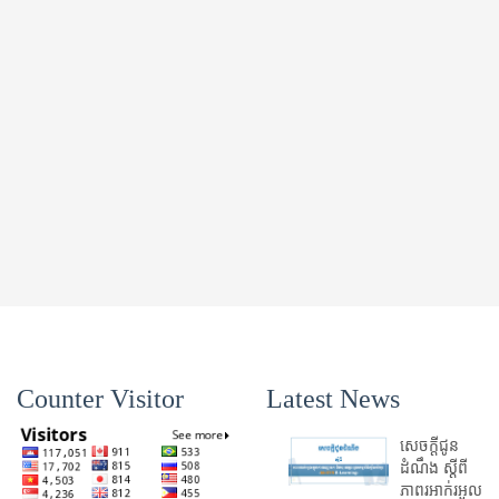
Counter Visitor
Latest News
សេចក្តីជូន
ដំណឹង ស្តី​ពី
ភាព​រអាក់រអួល​