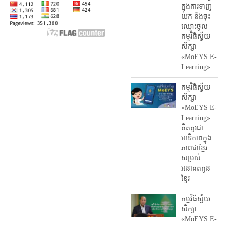
ក្នុងការ​ទាញ​
យក និង​ចុះ​
ឈ្មោះ​ចូល​
កម្មវិធី​ស្វ័យ
សិក្សា
«MoEYS E-
Learning»
កម្មវិធីស្វ័យ
សិក្សា
«MoEYS E-
Learning»
គិតគូរជា
អាទិភាពក្នុង
ភាពជាខ្មែរ
សម្រាប់
អនាគតកូន
ខ្មែរ
កម្មវិធីស្វ័យ
សិក្សា
«MoEYS E-