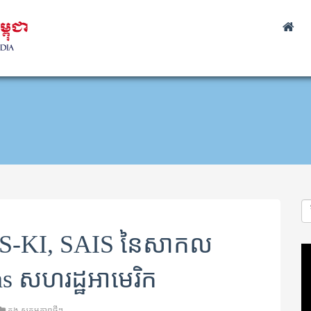
ន US-KI, SAIS នៃសាកល
Vi
Pl
ns សហរដ្ឋអាមេរិក
ក្នុង
សកម្មភាពថ្មីៗ