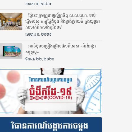
ឧសភា ៧, ២០២១
ថ្ងៃនេះក្រុមគ្រូពេទ្យស្ម័គ្រចិត្ត ស.ស.យ.ក. ចាប់
ផ្តើមបេសកកម្មថ្ងៃដំបូង និងទ្រង់ទ្រាយធំ ក្នុងយុទ្ធនា
ការចាក់វ៉ាក់សាំងកូវីដ១៩
មេសាil ១, ២០២១
អាល់ប៊ុមចម្រៀងជ្រើសរើសពិសេស «រាំវង់អង្គរ
សង្ក្រាន្ត»
មិនាch ២២, ២០២១