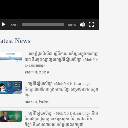
00:00
00:55
atest News
សេចក្តីជូនដំណឹង ស្តី​ពីភាព​រអាក់រអួល​ក្នុងការ​ទាញ​
យក និង​ចុះ​ឈ្មោះ​ចូល​កម្មវិធី​ស្វ័យសិក្សា «MoEYS
E-Learning»
ឧសភា ៨, ២០២១
កម្មវិធីស្វ័យសិក្សា «MoEYS E-Learning»
គិតគូរជាអាទិភាពក្នុងភាពជាខ្មែរ សម្រាប់អនាគតកូន
ខ្មែរ
ឧសភា ៧, ២០២១
កម្មវិធីស្វ័យសិក្សា «MoEYS E-Learning» គឺជា
បំណងប្រាថ្នារួមគ្នារបស់ក្រសួងអប់រំ​ យុវជន និង
កីឡា និងសហភាពសហព័ន្ធយុវជនកម្ពុជា