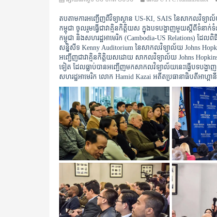
តបតាមការអញ្ជើញពីវិទ្យាស្ថាន US-KI, SAIS នៃសាកលវិទ្យាល័
កម្ពុជា ចូលរួមធ្វើជាវាគ្មិនកិត្តិយស ក្នុងបទបង្ហាញមួយស្តីពីទំនាក់ទ
កម្ពុជា និងសហរដ្ឋអាមេរិក (Cambodia-US Relations) ដែលពិធី
សន្និសីទ Kenny Auditorium នៃសាកលវិទ្យាល័យ Johns Hopkins ក្
អញ្ជើញជាវាគ្មិនកិត្តិយសដោយ សាកលវិទ្យាល័យ Johns
Hopkins
ទៀត ដែលធ្លាប់បានអញ្ជើញមកសាកលវិទ្យាល័យនេះធ្វើបទបង្ហាញ ក្
សហរដ្ឋអាមេរិក លោក Hamid Kazai អតីតប្រធានាធិបតីអាហ្គានីស្