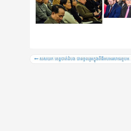
សសយក​ ខេត្តបាត់ដំបង បានចូលរួមក្នុងពិធីអបអរសាទរខួបអនុស្សាវរីយ៍លើកទី៣៧ ទិវារណសិរ្សសាមគ្គីអភិវឌ្ឍន៍មាតុភូមិកម្ពុជា ២ធ្នូ ១៩៧៨ -២ធ្នូ ២០១៥