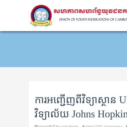
ការអញ្ជើញពីវិទ្យាស្ថា
វិទ្យាល័យ Johns Hopki
ផ្សាយនៅថ្ងៃទី
២០ មករា ២០១៦
ដោយ
UYFC Administrator