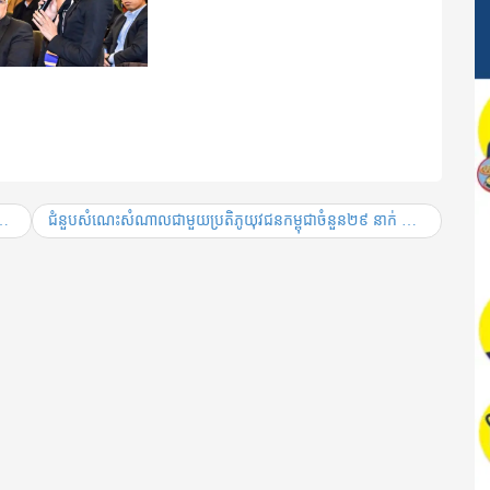
ជំនួបសំណេះសំណាលជាមួយប្រតិភូយុវជនកម្ពុជាចំនួន​២៩ នាក់ ដែល​នឹងទៅ​ចូលរួម​ក្នុង កម្មវិធី​នាវាយុវជន​អាស៊ី​អាគ្នេយ៍ និង​ជប៉ុន (SSEAYP)