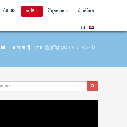
អំពីយើង
កម្មវិធី
វិចិត្រសាល
ទំនាក់ទំនង
សកម្មភាពថ្មីៗ
/
ការអញ្ជើញពីវិទ្យាស្ថាន US-KI, SAIS នៃសាកលវិទ្យាល័យ Joh
deo
ayer