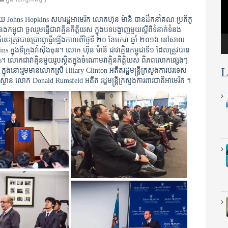
យ Johns Hopkins សហរដ្ឋអាមេរិក លោកហ៊ុន ម៉ានី បានដឹកនាំគណៈប្រតិភូ
ំនងកម្ពុជា ចូលរួមធ្វើជាវាគ្មិនកិត្តិយស ក្នុងបទបង្ហាញមួយស្តីពីទំនាក់ទំនង
នេះត្រូវបានប្រារព្ធធ្វើឡើងកាលពីថ្ងៃទី ២០ ខែមករា ឆ្នាំ ២០១៦ នៅសាល
នុងទីក្រុងវ៉ាស៊ីងតុន។ លោក ហ៊ុន ម៉ានី ជាវាគ្មិនកម្ពុជាទី១ ដែលត្រូវបាន
។ លោកជាវាគ្មិនមួយរូបស្ថិតក្នុងចំណោមវាគ្មិនកិត្តិយស ពិភពលោកផ្សេងៗ
L
នុងនោះរួមមានលោកស្រី Hilary Clinton អតីតរដ្ឋមន្ត្រីក្រសួងការបរទេស
ថាន លោក Donald Rumsfeld អតីត រដ្ឋមន្រ្តីក្រសួងការពារជាតិអាមេរិក ។