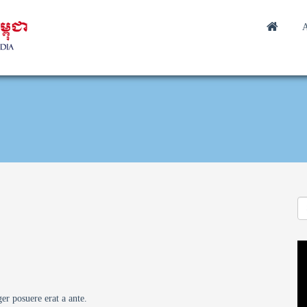
A
Vi
Pl
er posuere erat a ante.