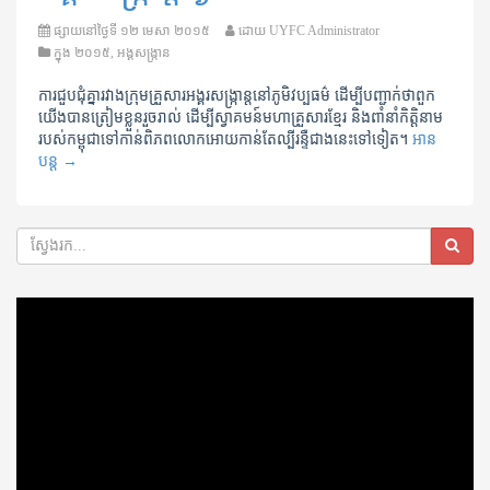
ផ្សាយនៅថ្ងៃទី
១២ មេសា ២០១៥
ដោយ
UYFC Administrator
ក្នុង
២០១៥
,
អង្គសង្រ្កាន
ការជួបជុំគ្នារវាងក្រុមគ្រួសារអង្គរសង្ក្រាន្តនៅភូមិវប្បធម៌ ដើម្បីបញ្ជាក់ថាពួក
យើងបានត្រៀមខ្លួនរួចរាល់ ដើម្បីស្វាគមន៍មហាគ្រួសារខ្មែរ និងពាំនាំកិត្តិនាម
របស់កម្ពុជាទៅកាន់ពិភពលោកអោយកាន់តែល្បីរន្ទឺជាងនេះទៅទៀត។
អាន
បន្ត
→
Video
Player