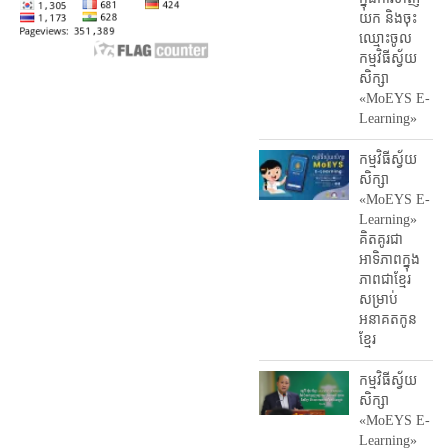
យក និង​ចុះ​
ឈ្មោះ​ចូល​
កម្មវិធី​ស្វ័យ
សិក្សា
«MoEYS E-
Learning»
កម្មវិធីស្វ័យ
សិក្សា
«MoEYS E-
Learning»
គិតគូរជា
អាទិភាពក្នុង
ភាពជាខ្មែរ
សម្រាប់
អនាគតកូន
ខ្មែរ
កម្មវិធីស្វ័យ
សិក្សា
«MoEYS E-
Learning»