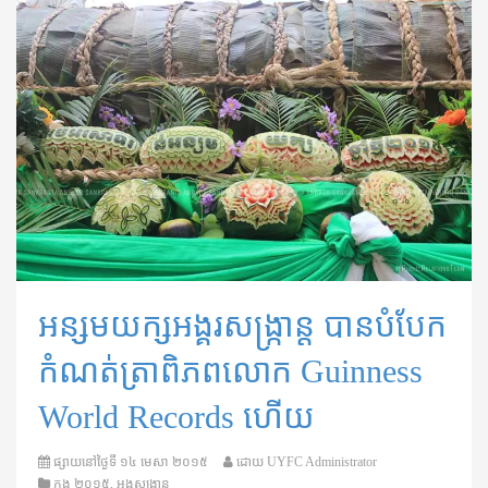
អន្សមយក្សអង្គរសង្ក្រាន្ត បានបំបែក
កំណត់ត្រាពិភពលោក Guinness
World Records ហើយ
ផ្សាយនៅថ្ងៃទី
១៤ មេសា ២០១៥
ដោយ
UYFC Administrator
ក្នុង
២០១៥
,
អង្គសង្រ្កាន