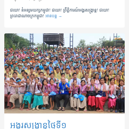
ជយោ! នំអន្សមយក្សកម្ពុជា! ជយោ! ព្រឹត្តិការណ៍អង្គរសង្ក្រាន្ត! ជយោ!
ព្រះរាជាណាចក្រកម្ពុជា!
អានបន្ត
→
អង្គរសង្ក្រាន្តថ្ងៃទី១