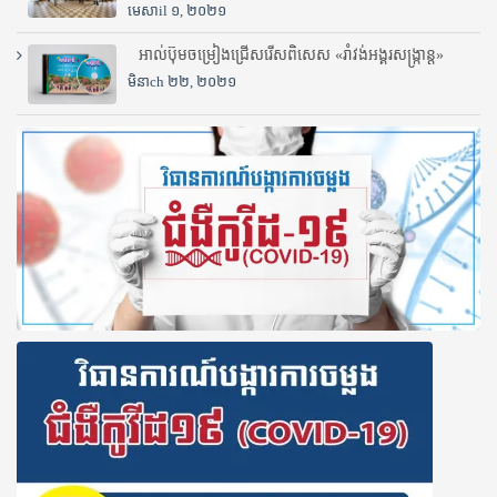
មេសាil ១, ២០២១
អាល់ប៊ុមចម្រៀងជ្រើសរើសពិសេស «រាំវង់អង្គរសង្ក្រាន្ត»
មិនាch ២២, ២០២១