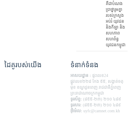
គឺជាបំណង
ប្រាថ្នារួមគ្នា
របស់ក្រសួង
អប់រំ​ យុវជន
និងកីឡា និង
សហភាព
សហព័ន្ធ
យុវជនកម្ពុជា
ដៃគូរបស់យើង
ទំនាក់ទំនង
អាសយដ្ឋាន :
ផ្ទះលេខ24
ផ្លូវលេខ២២៨ កែង ៥៥; សង្កាត់ចតុ
មុខ ខណ្ឌដូនពេញ រាជជានីភ្នំពេញ
ព្រះរាជាណាចក្រកម្ពុជា
ទូរស័ព្ទ:
(៨៥៥-២៣) ២១០ ៤៨៩
ទូរសារ:
(៨៥៥-២៣) ២១០ ៤៨៩
អ៊ីម៉េល:
uyfc@camnet.com.kh