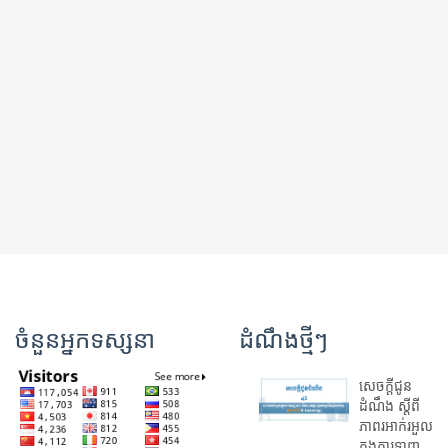
ចំនួនអ្នកទស្សនា
ដំណឹងថ្មីៗ
សេចក្តីជូន
ដំណឹង ស្តី​ពី
ភាព​រអាក់រអួល​
ក្នុងការ​ទាញ​