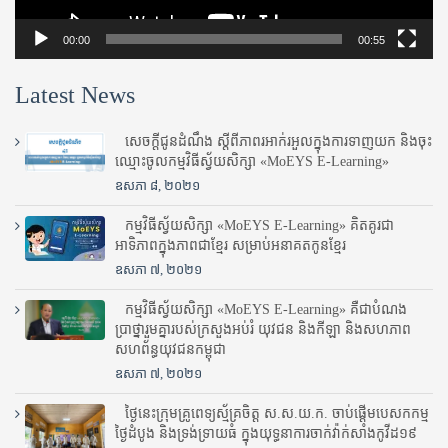
00:00
00:55
Latest News
សេចក្តីជូនដំណឹង ស្តី​ពីភាព​រអាក់រអួល​ក្នុងការ​ទាញ​យក និង​ចុះ​
ឈ្មោះ​ចូល​កម្មវិធី​ស្វ័យសិក្សា «MoEYS E-Learning»
ឧសភា ៨, ២០២១
កម្មវិធីស្វ័យសិក្សា «MoEYS E-Learning» គិតគូរជា
អាទិភាពក្នុងភាពជាខ្មែរ សម្រាប់អនាគតកូនខ្មែរ
ឧសភា ៧, ២០២១
កម្មវិធីស្វ័យសិក្សា «MoEYS E-Learning» គឺជាបំណង
ប្រាថ្នារួមគ្នារបស់ក្រសួងអប់រំ​ យុវជន និងកីឡា និងសហភាព
សហព័ន្ធយុវជនកម្ពុជា
ឧសភា ៧, ២០២១
ថ្ងៃនេះក្រុមគ្រូពេទ្យស្ម័គ្រចិត្ត ស.ស.យ.ក. ចាប់ផ្តើមបេសកកម្ម
ថ្ងៃដំបូង និងទ្រង់ទ្រាយធំ ក្នុងយុទ្ធនាការចាក់វ៉ាក់សាំងកូវីដ១៩