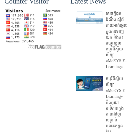
Counter Visitor
Latest News
សេចក្តីជូន
ដំណឹង ស្តី​ពី
ភាព​រអាក់រអួល​
ក្នុងការ​ទាញ​
យក និង​ចុះ​
ឈ្មោះ​ចូល​
កម្មវិធី​ស្វ័យ
សិក្សា
«MoEYS E-
Learning»
កម្មវិធីស្វ័យ
សិក្សា
«MoEYS E-
Learning»
គិតគូរជា
អាទិភាពក្នុង
ភាពជាខ្មែរ
សម្រាប់
អនាគតកូន
ខ្មែរ