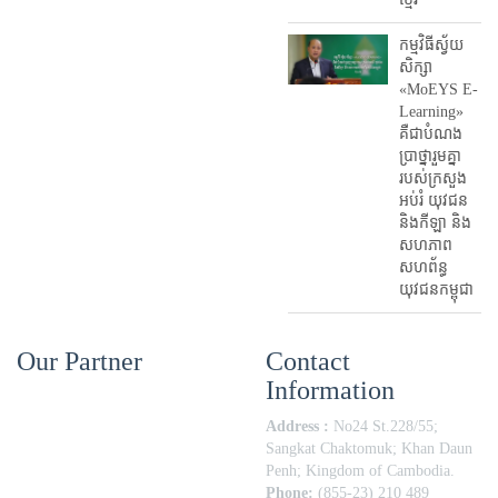
កម្មវិធីស្វ័យ
សិក្សា
«MoEYS E-
Learning»
គឺជាបំណង
ប្រាថ្នារួមគ្នា
របស់ក្រសួង
អប់រំ​ យុវជន
និងកីឡា និង
សហភាព
សហព័ន្ធ
យុវជនកម្ពុជា
Our Partner
Contact
Information
Address :
No24 St.228/55;
Sangkat Chaktomuk; Khan Daun
Penh; Kingdom of Cambodia.
Phone:
(855-23) 210 489