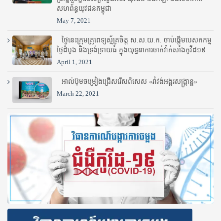
សហព័ន្ធយុវជនកម្ពុជា
May 7, 2021
ថ្ងៃនេះក្រុមគ្រូពេទ្យស្ម័គ្រចិត្ត ស.ស.យ.ក. ចាប់ផ្តើមបេសកកម្ម
ថ្ងៃដំបូង និងទ្រង់ទ្រាយធំ ក្នុងយុទ្ធនាការចាក់វ៉ាក់សាំងកូវីដ១៩
April 1, 2021
អាល់ប៊ុមចម្រៀងជ្រើសរើសពិសេស «រាំវង់អង្គរសង្ក្រាន្ត»
March 22, 2021