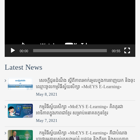
00:00
00:55
Latest News
សេចក្តីជូនដំណឹង ស្តី​ពីភាព​រអាក់រអួល​ក្នុងការ​ទាញ​យក និង​ចុះ​
ឈ្មោះ​ចូល​កម្មវិធី​ស្វ័យសិក្សា «MoEYS E-Learning»
May 8, 2021
កម្មវិធីស្វ័យសិក្សា «MoEYS E-Learning» គិតគូរជា
អាទិភាពក្នុងភាពជាខ្មែរ សម្រាប់អនាគតកូនខ្មែរ
May 7, 2021
កម្មវិធីស្វ័យសិក្សា «MoEYS E-Learning» គឺជាបំណង
ប្រាថ្នារួមគ្នារបស់ក្រសួងអប់រំ​ យុវជន និងកីឡា និងសហភាព