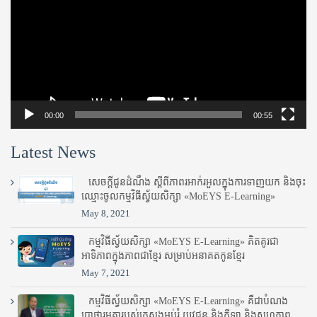
00:00
00:55
Latest News
សេចក្តីជូនដំណឹង ស្តី​ពីភាព​រអាក់រអួល​ក្នុងការ​ទាញ​យក និង​ចុះ​
ឈ្មោះ​ចូល​កម្មវិធី​ស្វ័យសិក្សា «MoEYS E-Learning»
May 8, 2021
កម្មវិធីស្វ័យសិក្សា «MoEYS E-Learning» គិតគូរជា
អាទិភាពក្នុងភាពជាខ្មែរ សម្រាប់អនាគតកូនខ្មែរ
May 7, 2021
កម្មវិធីស្វ័យសិក្សា «MoEYS E-Learning» គឺជាបំណង
ប្រាថ្នារួមគ្នារបស់ក្រសួងអប់រំ​ យុវជន និងកីឡា និងសហភាព