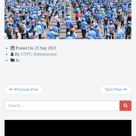
Posted On
23 Sep 2013
By
UYFC Administrator
In
Previous Post
Next Post
Video
Player