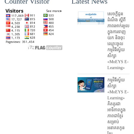
Counter Visitor
Latest News
សេចក្តីជូន
ដំណឹង ស្តី​ពី
ភាព​រអាក់រអួល​
ក្នុងការ​ទាញ​
យក និង​ចុះ​
ឈ្មោះ​ចូល​
កម្មវិធី​ស្វ័យ
សិក្សា
«MoEYS E-
Learning»
កម្មវិធីស្វ័យ
សិក្សា
«MoEYS E-
Learning»
គិតគូរជា
អាទិភាពក្នុង
ភាពជាខ្មែរ
សម្រាប់
អនាគតកូន
ខ្មែរ