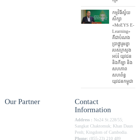
កម្មវិធីស្វ័យ
សិក្សា
«MoEYS E-
Learning»
គឺជាបំណង
ប្រាថ្នារួមគ្នា
របស់ក្រសួង
អប់រំ​ យុវជន
និងកីឡា និង
សហភាព
សហព័ន្ធ
យុវជនកម្ពុជា
Our Partner
Contact
Information
Address :
No24 St.228/55;
Sangkat Chaktomuk; Khan Daun
Penh; Kingdom of Cambodia.
Phone:
(855-23) 210 489