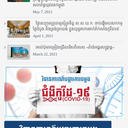
សហព័ន្ធយុវជនកម្ពុជា
May 7, 2021
ថ្ងៃនេះក្រុមគ្រូពេទ្យស្ម័គ្រចិត្ត ស.ស.យ.ក. ចាប់ផ្តើមបេសកកម្ម
ថ្ងៃដំបូង និងទ្រង់ទ្រាយធំ ក្នុងយុទ្ធនាការចាក់វ៉ាក់សាំងកូវីដ១៩
April 1, 2021
អាល់ប៊ុមចម្រៀងជ្រើសរើសពិសេស «រាំវង់អង្គរសង្ក្រាន្ត»
March 22, 2021