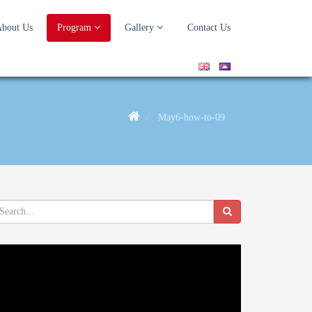
bout Us
Program
Gallery
Contact Us
May6-how-to-09
deo
ayer