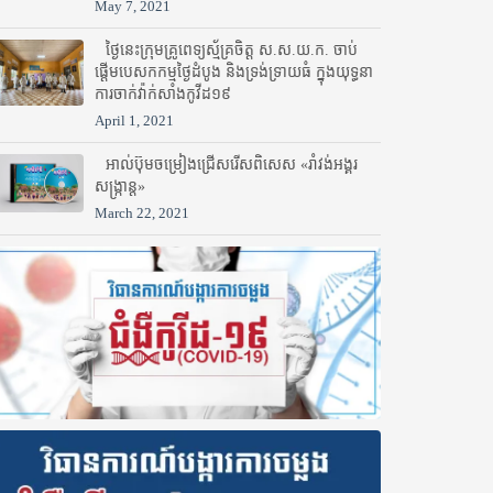
May 7, 2021
ថ្ងៃនេះក្រុមគ្រូពេទ្យស្ម័គ្រចិត្ត ស.ស.យ.ក. ចាប់
ផ្តើមបេសកកម្មថ្ងៃដំបូង និងទ្រង់ទ្រាយធំ ក្នុងយុទ្ធនា
ការចាក់វ៉ាក់សាំងកូវីដ១៩
April 1, 2021
អាល់ប៊ុមចម្រៀងជ្រើសរើសពិសេស «រាំវង់អង្គរ
សង្ក្រាន្ត»
March 22, 2021