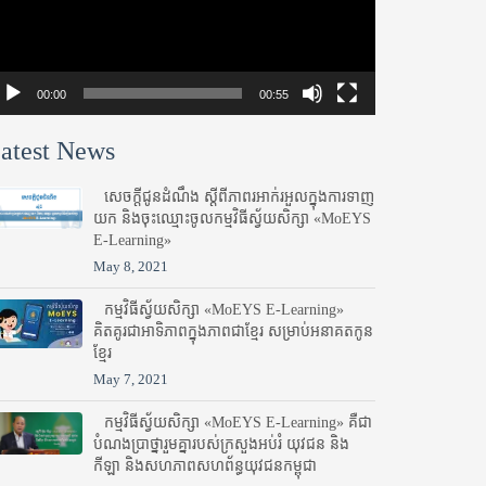
00:00
00:55
atest News
សេចក្តីជូនដំណឹង ស្តី​ពីភាព​រអាក់រអួល​ក្នុងការ​ទាញ​
យក និង​ចុះ​ឈ្មោះ​ចូល​កម្មវិធី​ស្វ័យសិក្សា «MoEYS
E-Learning»
May 8, 2021
កម្មវិធីស្វ័យសិក្សា «MoEYS E-Learning»
គិតគូរជាអាទិភាពក្នុងភាពជាខ្មែរ សម្រាប់អនាគតកូន
ខ្មែរ
May 7, 2021
កម្មវិធីស្វ័យសិក្សា «MoEYS E-Learning» គឺជា
បំណងប្រាថ្នារួមគ្នារបស់ក្រសួងអប់រំ​ យុវជន និង
កីឡា និងសហភាពសហព័ន្ធយុវជនកម្ពុជា