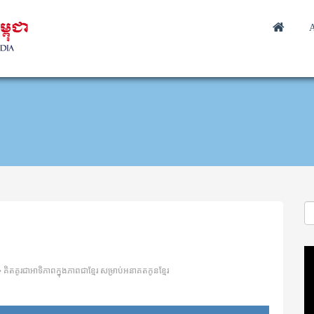
A
Vi
Pl
គិតគូរជាអាទិភាពក្នុងភាពជាខ្មែរ សម្រាប់អនាគតកូនខ្មែរ