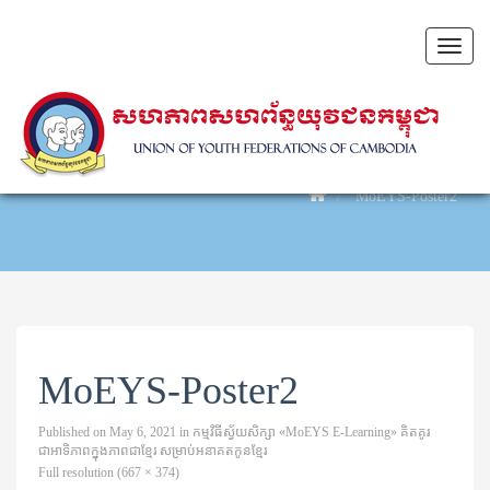
Toggl
naviga
MoEYS-Poster2
MoEYS-Poster2
Published on
May 6, 2021
in
កម្មវិធីស្វ័យសិក្សា «MoEYS E-Learning» គិតគូរ
ជាអាទិភាពក្នុងភាពជាខ្មែរ សម្រាប់អនាគតកូនខ្មែរ
Full resolution (667 × 374)