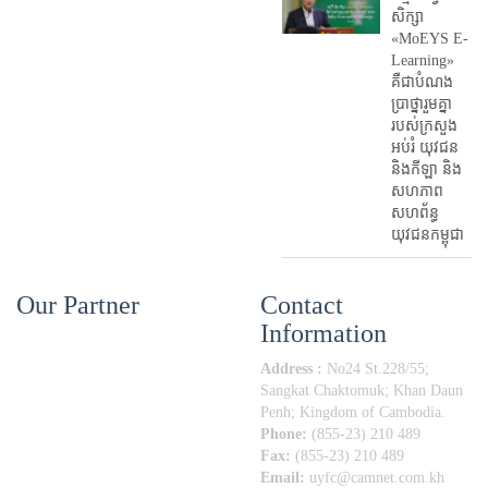
សិក្សា
«MoEYS E-
Learning»
គឺជាបំណង
ប្រាថ្នារួមគ្នា
របស់ក្រសួង
អប់រំ​ យុវជន
និងកីឡា និង
សហភាព
សហព័ន្ធ
យុវជនកម្ពុជា
Our Partner
Contact
Information
Address :
No24 St.228/55;
Sangkat Chaktomuk; Khan Daun
Penh; Kingdom of Cambodia.
Phone:
(855-23) 210 489
Fax:
(855-23) 210 489
Email:
uyfc@camnet.com.kh