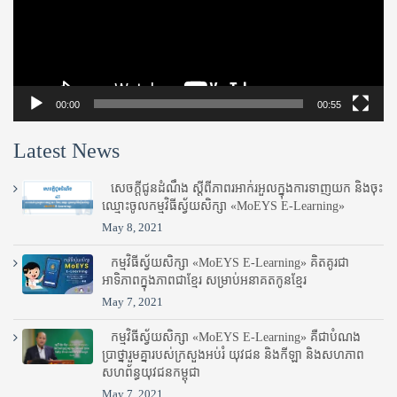
00:00
00:55
Latest News
សេចក្តីជូនដំណឹង ស្តី​ពីភាព​រអាក់រអួល​ក្នុងការ​ទាញ​យក និង​ចុះ​
ឈ្មោះ​ចូល​កម្មវិធី​ស្វ័យសិក្សា «MoEYS E-Learning»
May 8, 2021
កម្មវិធីស្វ័យសិក្សា «MoEYS E-Learning» គិតគូរជា
អាទិភាពក្នុងភាពជាខ្មែរ សម្រាប់អនាគតកូនខ្មែរ
May 7, 2021
កម្មវិធីស្វ័យសិក្សា «MoEYS E-Learning» គឺជាបំណង
ប្រាថ្នារួមគ្នារបស់ក្រសួងអប់រំ​ យុវជន និងកីឡា និងសហភាព
សហព័ន្ធយុវជនកម្ពុជា
May 7, 2021