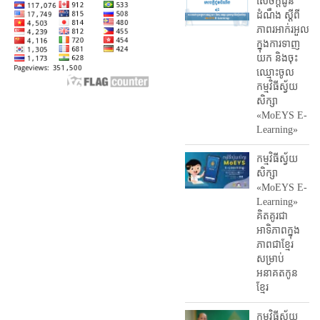
សេចក្តីជូន
ដំណឹង ស្តី​ពី
ភាព​រអាក់រអួល​
ក្នុងការ​ទាញ​
យក និង​ចុះ​
ឈ្មោះ​ចូល​
កម្មវិធី​ស្វ័យ
សិក្សា
«MoEYS E-
Learning»
កម្មវិធីស្វ័យ
សិក្សា
«MoEYS E-
Learning»
គិតគូរជា
អាទិភាពក្នុង
ភាពជាខ្មែរ
សម្រាប់
អនាគតកូន
ខ្មែរ
កម្មវិធីស្វ័យ