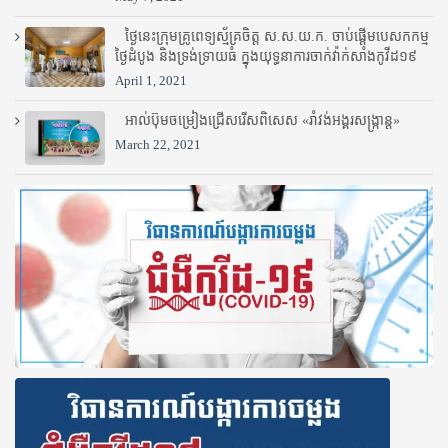
ថ្ងៃនេះក្រុមគ្រូពេទ្យស្ម័គ្រចិត្ត ស.ស.យ.ក. ចាប់ផ្តើមបេសកកម្ម
ថ្ងៃដំបូង និងទ្រង់ទ្រាយធំ ក្នុងយុទ្ធនាការចាក់វ៉ាក់សាំងកូវីដ១៩
April 1, 2021
អាល់ប៊ុមចម្រៀងជ្រើសរើសពិសេស «រាំវង់អង្គរសង្ក្រាន្ត»
March 22, 2021