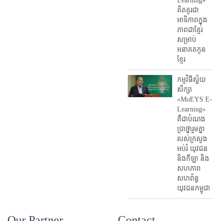
Learning»
គិតគូរជា
អាទិភាពក្នុង
ភាពជាខ្មែរ
សម្រាប់
អនាគតកូន
ខ្មែរ
កម្មវិធីស្វ័យ
សិក្សា
«MoEYS E-
Learning»
គឺជាបំណង
ប្រាថ្នារួមគ្នា
របស់ក្រសួង
អប់រំ​ យុវជន
និងកីឡា និង
សហភាព
សហព័ន្ធ
យុវជនកម្ពុជា
Our Partner
Contact