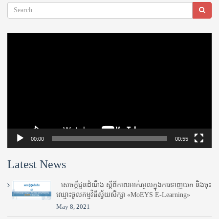
Video
Player
00:00
00:55
Latest News
សេចក្តីជូនដំណឹង ស្តី​ពីភាព​រអាក់រអួល​ក្នុងការ​ទាញ​យក និង​ចុះ​
ឈ្មោះ​ចូល​កម្មវិធី​ស្វ័យសិក្សា «MoEYS E-Learning»
May 8, 2021