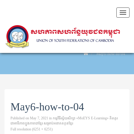
Toggl
naviga
May6-how-to-04
May6-how-to-04
Published on
May 7, 2021
in
កម្មវិធីស្វ័យសិក្សា «MoEYS E-Learning» គិតគូរ
ជាអាទិភាពក្នុងភាពជាខ្មែរ សម្រាប់អនាគតកូនខ្មែរ
Full resolution (6251 × 6251)