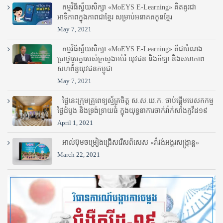
កម្មវិធីស្វ័យសិក្សា «MoEYS E-Learning» គិតគូរជា
អាទិភាពក្នុងភាពជាខ្មែរ សម្រាប់អនាគតកូនខ្មែរ
May 7, 2021
កម្មវិធីស្វ័យសិក្សា «MoEYS E-Learning» គឺជាបំណង
ប្រាថ្នារួមគ្នារបស់ក្រសួងអប់រំ​ យុវជន និងកីឡា និងសហភាព
សហព័ន្ធយុវជនកម្ពុជា
May 7, 2021
ថ្ងៃនេះក្រុមគ្រូពេទ្យស្ម័គ្រចិត្ត ស.ស.យ.ក. ចាប់ផ្តើមបេសកកម្ម
ថ្ងៃដំបូង និងទ្រង់ទ្រាយធំ ក្នុងយុទ្ធនាការចាក់វ៉ាក់សាំងកូវីដ១៩
April 1, 2021
អាល់ប៊ុមចម្រៀងជ្រើសរើសពិសេស «រាំវង់អង្គរសង្ក្រាន្ត»
March 22, 2021