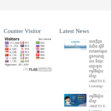
Counter Visitor
Latest News
សេចក្តីជូន
ដំណឹង ស្តី​ពី
ភាព​រអាក់រអួល​
ក្នុងការ​ទាញ​
យក និង​ចុះ​
ឈ្មោះ​ចូល​
កម្មវិធី​ស្វ័យ
សិក្សា
«MoEYS E-
Learning»
កម្មវិធីស្វ័យ
សិក្សា
«MoEYS E-