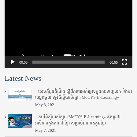
Player
00:00
00:55
Latest News
សេចក្តីជូនដំណឹង ស្តី​ពីភាព​រអាក់រអួល​ក្នុងការ​ទាញ​យក និង​ចុះ​
ឈ្មោះ​ចូល​កម្មវិធី​ស្វ័យសិក្សា «MoEYS E-Learning»
May 8, 2021
កម្មវិធីស្វ័យសិក្សា «MoEYS E-Learning» គិតគូរជា
អាទិភាពក្នុងភាពជាខ្មែរ សម្រាប់អនាគតកូនខ្មែរ
May 7, 2021