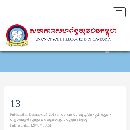
Toggl
naviga
13
13
Published on
December 24, 2015
in
សហភាពសហព័ន្ធយុវជនកម្ពុជា យុទ្ធនាការ
បញ្ឈប់ការប្រើថង់ប្លាស្ទីក និង យុទ្ធនាការប្រទេសខ្ញុំគ្មានថង់ប្លាស្ទី
Full resolution (2048 × 1365)