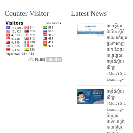
Counter Visitor
Latest News
សេចក្តីជូន
ដំណឹង ស្តី​ពី
ភាព​រអាក់រអួល​
ក្នុងការ​ទាញ​
យក និង​ចុះ​
ឈ្មោះ​ចូល​
កម្មវិធី​ស្វ័យ
សិក្សា
«MoEYS E-
Learning»
កម្មវិធីស្វ័យ
សិក្សា
«MoEYS E-
Learning»
គិតគូរជា
អាទិភាពក្នុង
ភាពជាខ្មែរ