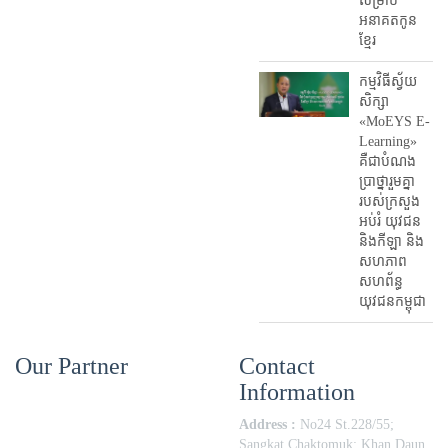
សម្រាប់
អនាគតកូន
ខ្មែរ
កម្មវិធីស្វ័យ
សិក្សា
«MoEYS E-
Learning»
គឺជាបំណង
ប្រាថ្នារួមគ្នា
របស់ក្រសួង
អប់រំ​ យុវជន
និងកីឡា និង
សហភាព
សហព័ន្ធ
យុវជនកម្ពុជា
Our Partner
Contact
Information
Address :
No24 St.228/55;
Sangkat Chaktomuk; Khan Daun