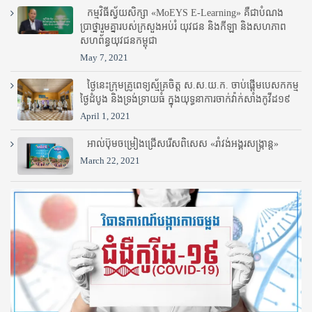
កម្មវិធីស្វ័យសិក្សា «MoEYS E-Learning» គឺជាបំណង
ប្រាថ្នារួមគ្នារបស់ក្រសួងអប់រំ​ យុវជន និងកីឡា និងសហភាព
សហព័ន្ធយុវជនកម្ពុជា
May 7, 2021
ថ្ងៃនេះក្រុមគ្រូពេទ្យស្ម័គ្រចិត្ត ស.ស.យ.ក. ចាប់ផ្តើមបេសកកម្ម
ថ្ងៃដំបូង និងទ្រង់ទ្រាយធំ ក្នុងយុទ្ធនាការចាក់វ៉ាក់សាំងកូវីដ១៩
April 1, 2021
អាល់ប៊ុមចម្រៀងជ្រើសរើសពិសេស «រាំវង់អង្គរសង្ក្រាន្ត»
March 22, 2021