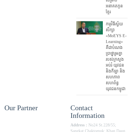
សម្រាប់
អនាគតកូន
ខ្មែរ
កម្មវិធីស្វ័យ
សិក្សា
«MoEYS E-
Learning»
គឺជាបំណង
ប្រាថ្នារួមគ្នា
របស់ក្រសួង
អប់រំ​ យុវជន
និងកីឡា និង
សហភាព
សហព័ន្ធ
យុវជនកម្ពុជា
Our Partner
Contact
Information
Address :
No24 St.228/55;
Sangkat Chaktomuk; Khan Daun