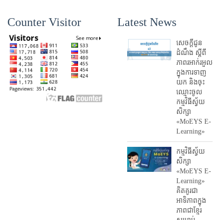
Counter Visitor
Latest News
សេចក្តីជូន
ដំណឹង ស្តី​ពី
ភាព​រអាក់រអួល​
ក្នុងការ​ទាញ​
យក និង​ចុះ​
ឈ្មោះ​ចូល​
កម្មវិធី​ស្វ័យ
សិក្សា
«MoEYS E-
Learning»
កម្មវិធីស្វ័យ
សិក្សា
«MoEYS E-
Learning»
គិតគូរជា
អាទិភាពក្នុង
ភាពជាខ្មែរ