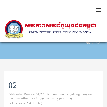
Toggl
naviga
02
02
Published on
December 24, 2015
in
សហភាពសហព័ន្ធយុវជនកម្ពុជា យុទ្ធនាការ
បញ្ឈប់ការប្រើថង់ប្លាស្ទីក និង យុទ្ធនាការប្រទេសខ្ញុំគ្មានថង់ប្លាស្ទី
Full resolution (2048 × 1365)