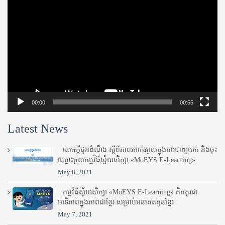
Player
00:00
00:55
Latest News
សេចក្តីជូនដំណឹង ស្តី​ពីភាព​រអាក់រអួល​ក្នុងការ​ទាញ​យក និង​ចុះ​
ឈ្មោះ​ចូល​កម្មវិធី​ស្វ័យសិក្សា «MoEYS E-Learning»
May 8, 2021
កម្មវិធីស្វ័យសិក្សា «MoEYS E-Learning» គិតគូរជា
អាទិភាពក្នុងភាពជាខ្មែរ សម្រាប់អនាគតកូនខ្មែរ
May 7, 2021