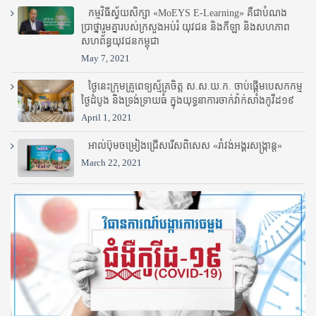
កម្មវិធីស្វ័យសិក្សា «MoEYS E-Learning» គឺជាបំណង
ប្រាថ្នារួមគ្នារបស់ក្រសួងអប់រំ​ យុវជន និងកីឡា និងសហភាព
សហព័ន្ធយុវជនកម្ពុជា
May 7, 2021
ថ្ងៃនេះក្រុមគ្រូពេទ្យស្ម័គ្រចិត្ត ស.ស.យ.ក. ចាប់ផ្តើមបេសកកម្ម
ថ្ងៃដំបូង និងទ្រង់ទ្រាយធំ ក្នុងយុទ្ធនាការចាក់វ៉ាក់សាំងកូវីដ១៩
April 1, 2021
អាល់ប៊ុមចម្រៀងជ្រើសរើសពិសេស «រាំវង់អង្គរសង្ក្រាន្ត»
March 22, 2021