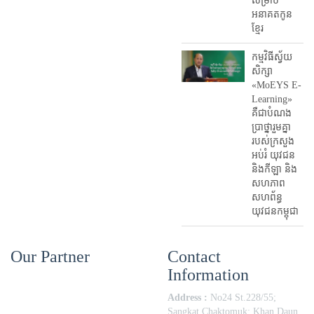
សម្រាប់
អនាគតកូន
ខ្មែរ
កម្មវិធីស្វ័យ
សិក្សា
«MoEYS E-
Learning»
គឺជាបំណង
ប្រាថ្នារួមគ្នា
របស់ក្រសួង
អប់រំ​ យុវជន
និងកីឡា និង
សហភាព
សហព័ន្ធ
យុវជនកម្ពុជា
Our Partner
Contact
Information
Address :
No24 St.228/55;
Sangkat Chaktomuk; Khan Daun