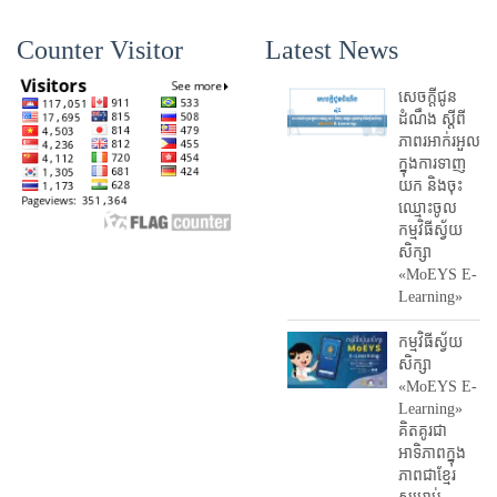
Counter Visitor
Latest News
សេចក្តីជូន
ដំណឹង ស្តី​ពី
ភាព​រអាក់រអួល​
ក្នុងការ​ទាញ​
យក និង​ចុះ​
ឈ្មោះ​ចូល​
កម្មវិធី​ស្វ័យ
សិក្សា
«MoEYS E-
Learning»
កម្មវិធីស្វ័យ
សិក្សា
«MoEYS E-
Learning»
គិតគូរជា
អាទិភាពក្នុង
ភាពជាខ្មែរ