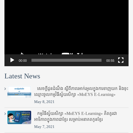
Player
00:00
00:55
Latest News
សេចក្តីជូនដំណឹង ស្តី​ពីភាព​រអាក់រអួល​ក្នុងការ​ទាញ​យក និង​ចុះ​
ឈ្មោះ​ចូល​កម្មវិធី​ស្វ័យសិក្សា «MoEYS E-Learning»
May 8, 2021
កម្មវិធីស្វ័យសិក្សា «MoEYS E-Learning» គិតគូរជា
អាទិភាពក្នុងភាពជាខ្មែរ សម្រាប់អនាគតកូនខ្មែរ
May 7, 2021