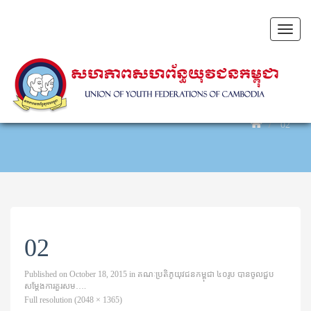
Toggl
naviga
02
02
Published on
October 18, 2015
in
គណៈប្រតិភូយុវជនកម្ពុជា ៤០រូប បានចូលជួប
សម្ដែងការគួរសម….
Full resolution (2048 × 1365)