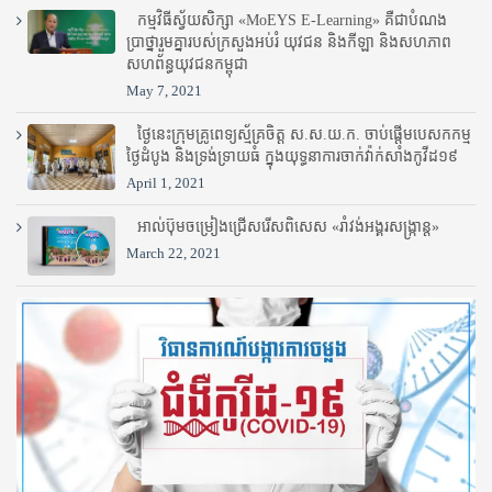
កម្មវិធីស្វ័យសិក្សា «MoEYS E-Learning» គឺជាបំណង
ប្រាថ្នារួមគ្នារបស់ក្រសួងអប់រំ​ យុវជន និងកីឡា និងសហភាព
សហព័ន្ធយុវជនកម្ពុជា
May 7, 2021
ថ្ងៃនេះក្រុមគ្រូពេទ្យស្ម័គ្រចិត្ត ស.ស.យ.ក. ចាប់ផ្តើមបេសកកម្ម
ថ្ងៃដំបូង និងទ្រង់ទ្រាយធំ ក្នុងយុទ្ធនាការចាក់វ៉ាក់សាំងកូវីដ១៩
April 1, 2021
អាល់ប៊ុមចម្រៀងជ្រើសរើសពិសេស «រាំវង់អង្គរសង្ក្រាន្ត»
March 22, 2021