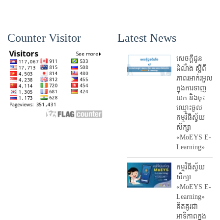
Counter Visitor
Latest News
សេចក្តីជូន
ដំណឹង ស្តី​ពី
ភាព​រអាក់រអួល​
ក្នុងការ​ទាញ​
យក និង​ចុះ​
ឈ្មោះ​ចូល​
កម្មវិធី​ស្វ័យ
សិក្សា
«MoEYS E-
Learning»
កម្មវិធីស្វ័យ
សិក្សា
«MoEYS E-
Learning»
គិតគូរជា
អាទិភាពក្នុង