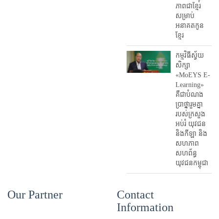
ភាពជាខ្មែរ
សម្រាប់
អនាគតកូន
ខ្មែរ
កម្មវិធីស្វ័យ
សិក្សា
«MoEYS E-
Learning»
គឺជាបំណង
ប្រាថ្នារួមគ្នា
របស់ក្រសួង
អប់រំ​ យុវជន
និងកីឡា និង
សហភាព
សហព័ន្ធ
យុវជនកម្ពុជា
Our Partner
Contact
Information