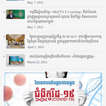
May 7, 2021
កម្មវិធីស្វ័យសិក្សា «MoEYS E-Learning» គឺជាបំណង
ប្រាថ្នារួមគ្នារបស់ក្រសួងអប់រំ​ យុវជន និងកីឡា និងសហភាព
សហព័ន្ធយុវជនកម្ពុជា
May 7, 2021
ថ្ងៃនេះក្រុមគ្រូពេទ្យស្ម័គ្រចិត្ត ស.ស.យ.ក. ចាប់ផ្តើមបេសកកម្ម
ថ្ងៃដំបូង និងទ្រង់ទ្រាយធំ ក្នុងយុទ្ធនាការចាក់វ៉ាក់សាំងកូវីដ១៩
April 1, 2021
អាល់ប៊ុមចម្រៀងជ្រើសរើសពិសេស «រាំវង់អង្គរសង្ក្រាន្ត»
March 22, 2021