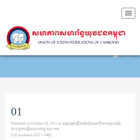
Toggl
naviga
01
01
Published on
October 18, 2015
in
ការប្រឡងជ្រើសរើសជ័យលាភីអាហារូបករណ៍
ឯកឧត្តមបណ្ឌិតសភាចារ្យ សុខ អាន
Full resolution (852 × 640)