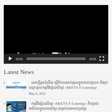
Video
Player
00:00
00:55
Latest News
សេចក្តីជូនដំណឹង ស្តី​ពីភាព​រអាក់រអួល​ក្នុងការ​ទាញ​យក និង​ចុះ​
ឈ្មោះ​ចូល​កម្មវិធី​ស្វ័យសិក្សា «MoEYS E-Learning»
May 8, 2021
កម្មវិធីស្វ័យសិក្សា «MoEYS E-Learning» គិតគូរជា
អាទិភាពក្នុងភាពជាខ្មែរ សម្រាប់អនាគតកូនខ្មែរ