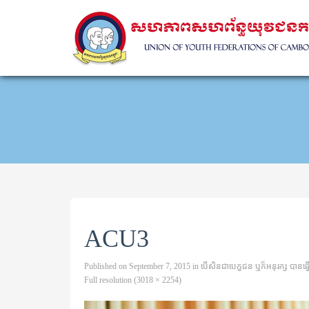
ACU3
Published on
September 7, 2015
in
បើសិនជាបេក្ខជន ឬក៏អនុរក្ស បានធ្វ
Full resolution (3018 × 2254)