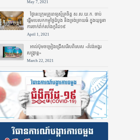
May 7, 2021
ថ្ងៃនេះក្រុមគ្រូពេទ្យស្ម័គ្រចិត្ត ស.ស.យ.ក. ចាប់
ផ្តើមបេសកកម្មថ្ងៃដំបូង និងទ្រង់ទ្រាយធំ ក្នុងយុទ្ធនា
ការចាក់វ៉ាក់សាំងកូវីដ១៩
April 1, 2021
អាល់ប៊ុមចម្រៀងជ្រើសរើសពិសេស «រាំវង់អង្គរ
សង្ក្រាន្ត»
March 22, 2021