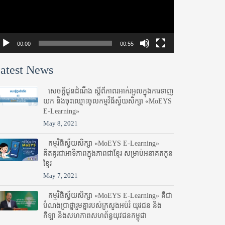
00:00
00:55
atest News
សេចក្តីជូនដំណឹង ស្តី​ពីភាព​រអាក់រអួល​ក្នុងការ​ទាញ​
យក និង​ចុះ​ឈ្មោះ​ចូល​កម្មវិធី​ស្វ័យសិក្សា «MoEYS
E-Learning»
May 8, 2021
កម្មវិធីស្វ័យសិក្សា «MoEYS E-Learning»
គិតគូរជាអាទិភាពក្នុងភាពជាខ្មែរ សម្រាប់អនាគតកូន
ខ្មែរ
May 7, 2021
កម្មវិធីស្វ័យសិក្សា «MoEYS E-Learning» គឺជា
បំណងប្រាថ្នារួមគ្នារបស់ក្រសួងអប់រំ​ យុវជន និង
កីឡា និងសហភាពសហព័ន្ធយុវជនកម្ពុជា