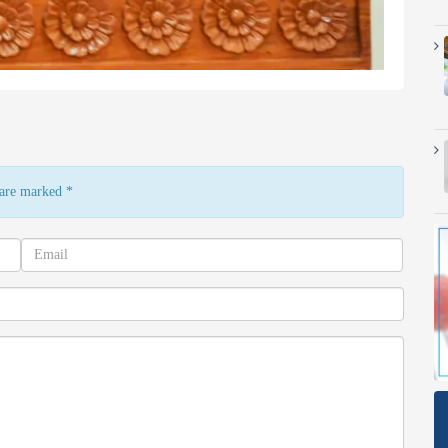
s are marked
*