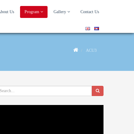
bout Us
Program
Gallery
Contact Us
ACU3
deo
ayer