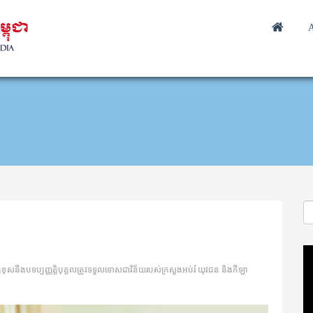
A
Vi
Pl
ើខុសនឹងបទប្បញ្ញតិ្តបុគ្គលត្រូវទទួលទោសជាវិន័យរបស់ក្រសួងអប់រំ យុវជន និងកីឡា