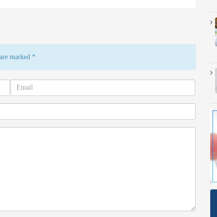
s are marked
*