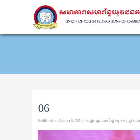
06
Published on
October 9, 2015
in
មជ្ឈមណ្ឌលពាណិជ្ជកម្មកោះពេជ្រ មានរៀប