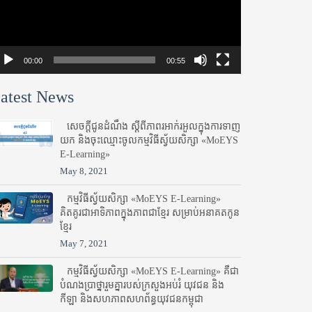
00:00
00:55
atest News
សេចក្តីជូនដំណឹង ស្តី​ពីភាព​រអាក់រអួល​ក្នុងការ​ទាញ​
យក និង​ចុះ​ឈ្មោះ​ចូល​កម្មវិធី​ស្វ័យសិក្សា «MoEYS
E-Learning»
May 8, 2021
កម្មវិធីស្វ័យសិក្សា «MoEYS E-Learning»
គិតគូរជាអាទិភាពក្នុងភាពជាខ្មែរ សម្រាប់អនាគតកូន
ខ្មែរ
May 7, 2021
កម្មវិធីស្វ័យសិក្សា «MoEYS E-Learning» គឺជា
បំណងប្រាថ្នារួមគ្នារបស់ក្រសួងអប់រំ​ យុវជន និង
កីឡា និងសហភាពសហព័ន្ធយុវជនកម្ពុជា