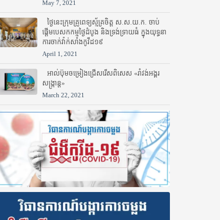
May 7, 2021
ថ្ងៃនេះក្រុមគ្រូពេទ្យស្ម័គ្រចិត្ត ស.ស.យ.ក. ចាប់
ផ្តើមបេសកកម្មថ្ងៃដំបូង និងទ្រង់ទ្រាយធំ ក្នុងយុទ្ធនា
ការចាក់វ៉ាក់សាំងកូវីដ១៩
April 1, 2021
អាល់ប៊ុមចម្រៀងជ្រើសរើសពិសេស «រាំវង់អង្គរ
សង្ក្រាន្ត»
March 22, 2021