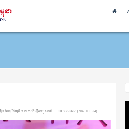
A
Vi
Pl
 ចំកម្មវិធីរាត្រី ១ ២ ៣ ដើម្បីសប្បុសធម៌
Full resolution (2048 × 1374)