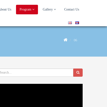
bout Us
Program
Gallery
Contact Us
06
deo
ayer