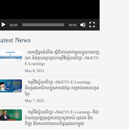
00:00
00:55
atest News
សេចក្តីជូនដំណឹង ស្តី​ពីភាព​រអាក់រអួល​ក្នុងការ​ទាញ​
យក និង​ចុះ​ឈ្មោះ​ចូល​កម្មវិធី​ស្វ័យសិក្សា «MoEYS
E-Learning»
May 8, 2021
កម្មវិធីស្វ័យសិក្សា «MoEYS E-Learning»
គិតគូរជាអាទិភាពក្នុងភាពជាខ្មែរ សម្រាប់អនាគតកូន
ខ្មែរ
May 7, 2021
កម្មវិធីស្វ័យសិក្សា «MoEYS E-Learning» គឺជា
បំណងប្រាថ្នារួមគ្នារបស់ក្រសួងអប់រំ​ យុវជន និង
កីឡា និងសហភាពសហព័ន្ធយុវជនកម្ពុជា