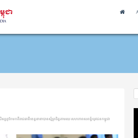
A
Vi
Pl
តីតសិស្សពូកែមកពីរាជធានីខេត្តនានាបានស្ម័គ្រចិត្តតាមរយៈសហភាពសពន្ធ័យុវជនកម្ពុជា