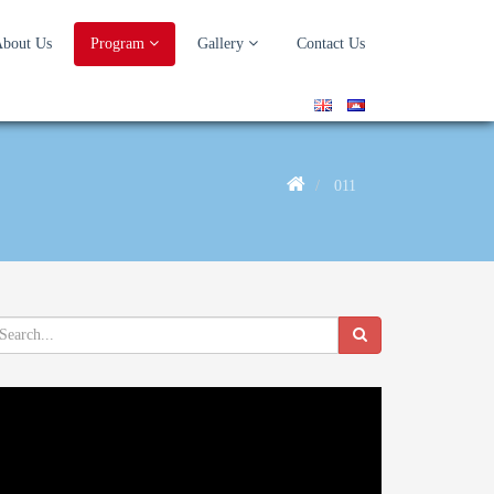
bout Us
Program
Gallery
Contact Us
011
deo
ayer