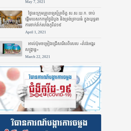
May 7, 2021
ថ្ងៃនេះក្រុមគ្រូពេទ្យស្ម័គ្រចិត្ត ស.ស.យ.ក. ចាប់
ផ្តើមបេសកកម្មថ្ងៃដំបូង និងទ្រង់ទ្រាយធំ ក្នុងយុទ្ធនា
ការចាក់វ៉ាក់សាំងកូវីដ១៩
April 1, 2021
អាល់ប៊ុមចម្រៀងជ្រើសរើសពិសេស «រាំវង់អង្គរ
សង្ក្រាន្ត»
March 22, 2021