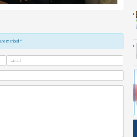
s are marked
*