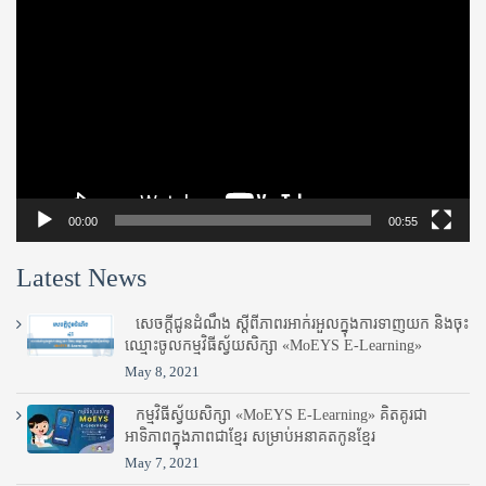
Player
00:00
00:55
Latest News
សេចក្តីជូនដំណឹង ស្តី​ពីភាព​រអាក់រអួល​ក្នុងការ​ទាញ​យក និង​ចុះ​
ឈ្មោះ​ចូល​កម្មវិធី​ស្វ័យសិក្សា «MoEYS E-Learning»
May 8, 2021
កម្មវិធីស្វ័យសិក្សា «MoEYS E-Learning» គិតគូរជា
អាទិភាពក្នុងភាពជាខ្មែរ សម្រាប់អនាគតកូនខ្មែរ
May 7, 2021