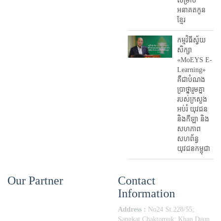
សម្រាប់
អនាគតកូន
ខ្មែរ
កម្មវិធីស្វ័យ
សិក្សា
«MoEYS E-
Learning»
គឺជាបំណង
ប្រាថ្នារួមគ្នា
របស់ក្រសួង
អប់រំ​ យុវជន
និងកីឡា និង
សហភាព
សហព័ន្ធ
យុវជនកម្ពុជា
Our Partner
Contact
Information
Address :
No24 St.228/55;
Sangkat Chaktomuk; Khan Daun