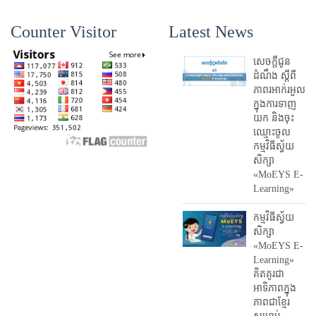
Counter Visitor
Latest News
សេចក្តីជូន
ដំណឹង ស្តី​ពី
ភាព​រអាក់រអួល​
ក្នុងការ​ទាញ​
យក និង​ចុះ​
ឈ្មោះ​ចូល​
កម្មវិធី​ស្វ័យ
សិក្សា
«MoEYS E-
Learning»
កម្មវិធីស្វ័យ
សិក្សា
«MoEYS E-
Learning»
គិតគូរជា
អាទិភាពក្នុង
ភាពជាខ្មែរ