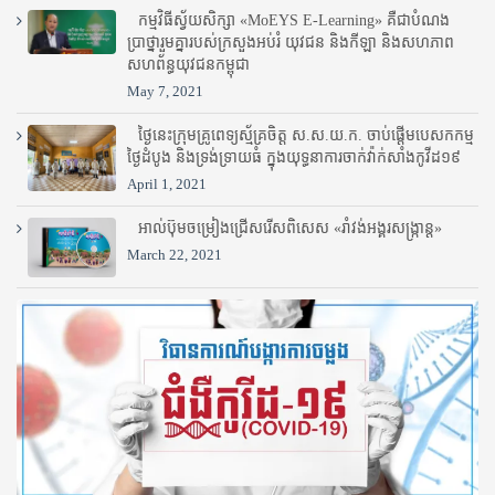
កម្មវិធីស្វ័យសិក្សា «MoEYS E-Learning» គឺជាបំណង
ប្រាថ្នារួមគ្នារបស់ក្រសួងអប់រំ​ យុវជន និងកីឡា និងសហភាព
សហព័ន្ធយុវជនកម្ពុជា
May 7, 2021
ថ្ងៃនេះក្រុមគ្រូពេទ្យស្ម័គ្រចិត្ត ស.ស.យ.ក. ចាប់ផ្តើមបេសកកម្ម
ថ្ងៃដំបូង និងទ្រង់ទ្រាយធំ ក្នុងយុទ្ធនាការចាក់វ៉ាក់សាំងកូវីដ១៩
April 1, 2021
អាល់ប៊ុមចម្រៀងជ្រើសរើសពិសេស «រាំវង់អង្គរសង្ក្រាន្ត»
March 22, 2021