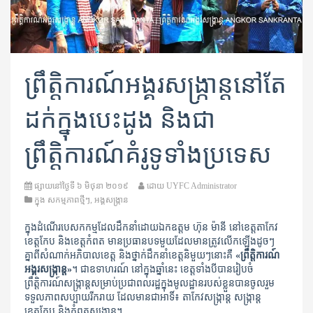
ព្រឹត្តិការណ៍អង្គរសង្ក្រាន្តនៅតែ
ដក់ក្នុងបេះដូង និងជា
ព្រឹត្តិការណ៍គំរូទូទាំងប្រទេស
ផ្សាយនៅថ្ងៃទី
៦ មិថុនា ២០១៩
ដោយ
UYFC Administrator
ក្នុង
សកម្មភាពថ្មីៗ
,
អង្គសង្រ្កាន
ក្នុងដំណើរបេសកកម្មដែលដឹកនាំដោយឯកឧត្តម ហ៊ុន ម៉ានី នៅខេត្តតាកែវ
ខេត្តកែប និងខេត្តកំពត មានប្រធានបទមួយដែលមានត្រូវលើកឡើងដូចៗ
គ្នាពីសំណាក់អភិបាលខេត្ត និងថ្នាក់ដឹកនាំខេត្តនិមួយៗនោះគឺ
«ព្រឹត្តិការណ៍
អង្គរសង្ក្រាន្ត»​
។ ជាឧទាហរណ៍ នៅក្នុងឆ្នាំនេះ ខេត្តទាំងបីបានរៀបចំ
ព្រឹត្តិការណ៍សង្រ្កាន្តសម្រាប់ប្រជាពលរដ្ឋក្នុងមូលដ្ឋានរបស់ខ្លួនបានចូលរួម
ទទួលភាពសប្បាយរីករាយ ដែលមានជាអាទិ៍៖ តាកែវសង្ក្រាន្ត សង្ក្រាន្ត
ខេត្តកែប និងកំពតសង្រ្កាន្ត។