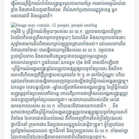
ធ្វើអោយព្រឹត្តិការណ៍កំពតសង្ក្រាន្តទទួលបានការគាំទ្រ ការចាប់អារម្មណ៍យ៉ាង
ខ្លាំង និងជោគជ័យគួរជាទីមោទនៈ ពីសំណាក់ប្រជាពលរដ្ឋក្នុងខេត្ត អ្នក
ទេសចរជាតិ និងអន្តរជាតិ។
កម្មវិធី ឬ ព្រឹត្តិការណ៍និមួយៗរបស់ស.ស.យ.ក. ត្រូវបានសង្កេតឃើញថា
តែងតែកើតចេញពីសកម្មភាពតូចមួយៗ ដែលគំនិត និងសកម្មភាពទាំងនោះ
សុទ្ធតែមានការគិតពិចារណាគ្រប់ឲ្យជ្រុងជ្រោយទាំងអស់។ ដោយសារការគិត
ពិចារណាទាំងនេះ បានធ្វើអោយកម្មវិធីរបស់ស.ស.យ.ក. ទទួលបាន
ប្រជាប្រិយភាព និងសាទរពីបងប្អូនប្រជាពលរដ្ឋគ្រប់មូលដ្ឋានគួរ
អោយកត់សម្គាល់។ ក្នុងន័យនេះ ឯកឧត្តម ហ៊ុន ម៉ានី បានលើកឡើងថា
«ព្រឹត្តិការណ៍អង្គរសង្ក្រាន្តដែលត្រូវបានផ្សព្វផ្សាយទូទាំងប្រទេស និងពិភព
លោកគឺកើតចេញពីក្តីប្រាថ្នារបស់យុវជនតែ ២​ ឬ ៣ នាក់តែប៉ុណ្ណោះ ហើយ
យុវជនទាំងនោះបានធ្វើអោយចេញជារូបរាងឡើងជាព្រឹត្តិការណ៍អង្គរសង្ក្រាន្ត។
ឯកឧត្តម បានបន្តទៀតថា «ឆ្នាំនេះត្បិតថាមិនមានអង្គរសង្ក្រាន្ត តែព្រឹត្តិការណ៍
សង្ក្រាន្តទូទាំងប្រទេសនៅតែបន្ត ពោលគឺ​រូបភាពជាច្រើនរបស់អង្គរសង្ក្រាន្តត្រូវ
បានបង្ហាញនៅទូទាំងប្រទេសកម្ពុជា។ នេះជាគោលដៅរបស់យើង នេះជា
មោទនភាពរបស់ស.ស.យ.ក. ហើយនេះគឺជាមោទនភាពជាតិ។ … ពិត
ណាស់ថាស្មារតីនៃព្រឹត្តិការណ៍អង្គរសង្ក្រាន្តត្រូវបានផ្សព្វផ្សាយទូទាំងប្រទេសក៏
ពិតមែន តែភាពជោគជ័យទាំងអស់ គឺកើតចេញពីការខិតខំប្រឹងប្រែងរបស់
ថ្នាក់ដឹកនាំ ក្រុមការងារ និងប្រជាពលរដ្ឋក្នុងតំបន់រៀងៗខ្លួន។ ខ្ញុំវិញទេដែល
ត្រូវថ្លែងអំណរគុណដល់ ថា្នក់ដឹកនាំ និងក្រុមគ្រួសារស.ស.យ.ក. ទាំងអស់គ្នា
ដែលបានប្រឹងប្រែងបង្កើតមោទនភាពជាតិយើងជាបន្តបន្ទាប់។»