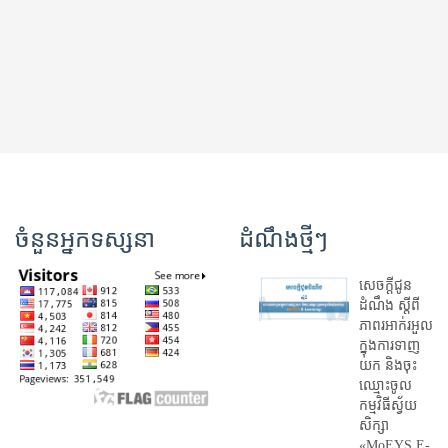
ចំនួនអ្នកទស្សនា
ដំណឹងថ្មីៗ
សេចក្តីជូន
ដំណឹង ស្តី​ពី
ភាព​រអាក់រអួល​
ក្នុងការ​ទាញ​
យក និង​ចុះ​
ឈ្មោះ​ចូល​
កម្មវិធី​ស្វ័យ
សិក្សា
«MoEYS E-