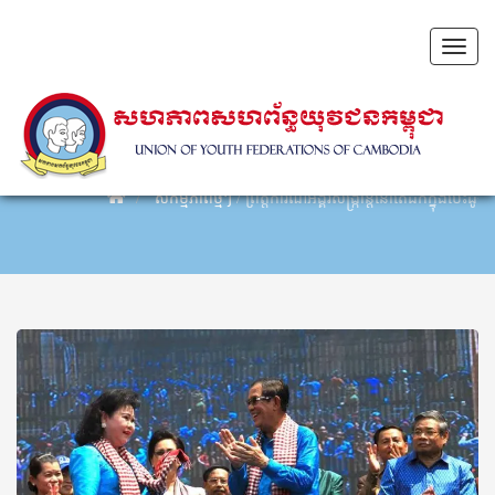
Toggl
naviga
សកម្មភាពថ្មីៗ
/
ព្រឹត្តិការណ៍អង្គរសង្ក្រាន្តនៅតែដក់ក្នុងបេះដូង 