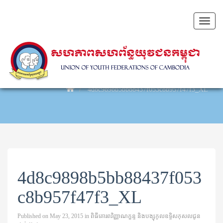
Toggl
naviga
4d8c9898b5bb88437f053c8b957f47f3_XL
4d8c9898b5bb88437f053
c8b957f47f3_XL
Published on
May 23, 2015
in
ពិធីគោរពវិញ្ញាណក្ខន្ទ និងបង្សុកូលឧទ្ទិសកុសលជូន