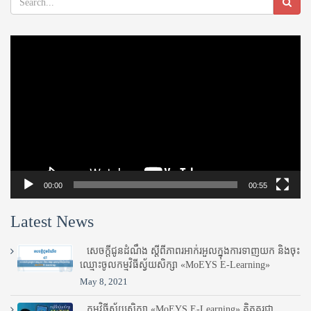
Video
Player
00:00
00:55
Latest News
សេចក្តីជូនដំណឹង ស្តី​ពីភាព​រអាក់រអួល​ក្នុងការ​ទាញ​យក និង​ចុះ​
ឈ្មោះ​ចូល​កម្មវិធី​ស្វ័យសិក្សា «MoEYS E-Learning»
May 8, 2021
កម្មវិធីស្វ័យសិក្សា «MoEYS E-Learning» គិតគូរជា