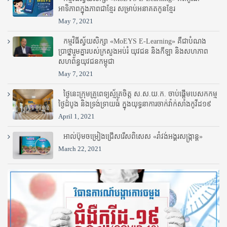
អាទិភាពក្នុងភាពជាខ្មែរ សម្រាប់អនាគតកូនខ្មែរ
May 7, 2021
កម្មវិធីស្វ័យសិក្សា «MoEYS E-Learning» គឺជាបំណង
ប្រាថ្នារួមគ្នារបស់ក្រសួងអប់រំ​ យុវជន និងកីឡា និងសហភាព
សហព័ន្ធយុវជនកម្ពុជា
May 7, 2021
ថ្ងៃនេះក្រុមគ្រូពេទ្យស្ម័គ្រចិត្ត ស.ស.យ.ក. ចាប់ផ្តើមបេសកកម្ម
ថ្ងៃដំបូង និងទ្រង់ទ្រាយធំ ក្នុងយុទ្ធនាការចាក់វ៉ាក់សាំងកូវីដ១៩
April 1, 2021
អាល់ប៊ុមចម្រៀងជ្រើសរើសពិសេស «រាំវង់អង្គរសង្ក្រាន្ត»
March 22, 2021