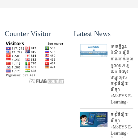
Counter Visitor
Latest News
សេចក្តីជូន
ដំណឹង ស្តី​ពី
ភាព​រអាក់រអួល​
ក្នុងការ​ទាញ​
យក និង​ចុះ​
ឈ្មោះ​ចូល​
កម្មវិធី​ស្វ័យ
សិក្សា
«MoEYS E-
Learning»
កម្មវិធីស្វ័យ
សិក្សា
«MoEYS E-
Learning»