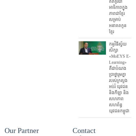
គិតគូរជា
អាទិភាពក្នុង
ភាពជាខ្មែរ
សម្រាប់
អនាគតកូន
ខ្មែរ
កម្មវិធីស្វ័យ
សិក្សា
«MoEYS E-
Learning»
គឺជាបំណង
ប្រាថ្នារួមគ្នា
របស់ក្រសួង
អប់រំ​ យុវជន
និងកីឡា និង
សហភាព
សហព័ន្ធ
យុវជនកម្ពុជា
Our Partner
Contact